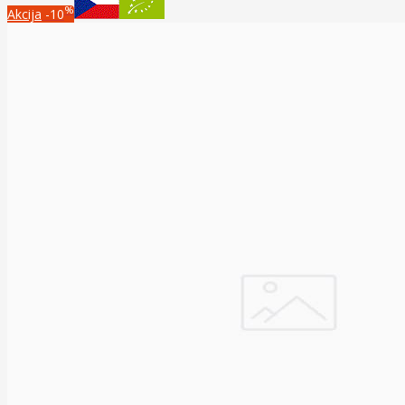
%
Akcija
-10