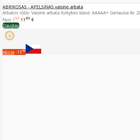
ABRIKOSAS - APELSINAS vaisinė arbata
Arbatos rūšis: Vaisinė arbata Kokybės klasė: AAAAA+ Geriausia iki: 2028
53
80
Nuo
1
€
1
€
Daugiau
%
Akcija
-15