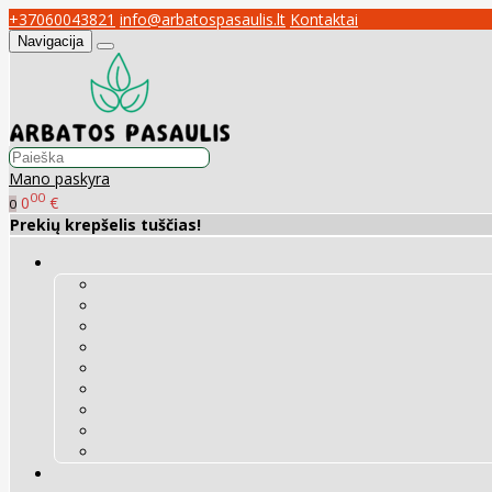
+37060043821
info@arbatospasaulis.lt
Kontaktai
Navigacija
Mano paskyra
00
0
€
0
Prekių krepšelis tuščias!