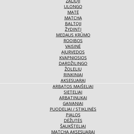
ŽALIOJI
ULONGO
MATĖ
MATCHA
BALTOJI
ŽYDINTI
MEDAUS KRŪMO
ROOIBOS
VAISINĖ
AJURVEDOS
KVAPNIOSIOS
DARDŽILINGO
ŽOLELIŲ
RINKINIAI
AKSESUARAI
ARBATOS MAIŠELIAI
SIETELIAI
ARBATINUKAI
GAIVANIAI
PUODELIAI / STIKLINĖS
PIALOS
DĖŽUTĖS
ŠAUKŠTELIAI
MATCHA AKSESUARAI