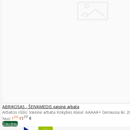
ABRIKOSAS - ŠEIVAMEDIS vaisinė arbata
Arbatos rūšis: Vaisinė arbata Kokybės klasė: AAAAA+ Geriausia iki: 2028
50
77
Nuo
1
€
1
€
Daugiau