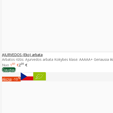
AJURVEDOS (Eko) arbata
Arbatos rūšis: Ajurvedos arbata Kokybės klasė: AAAAA+ Geriausia iki: 
81
01
Nuo
1
€
2
€
Daugiau
%
Akcija
-10