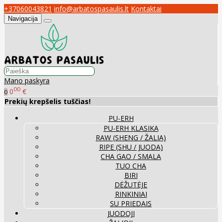
+37060043821
info@arbatospasaulis.lt
Kontaktai
Navigacija
Mano paskyra
00
0
€
0
Prekių krepšelis tuščias!
PU-ERH
PU-ERH KLASIKA
RAW (SHENG / ŽALIA)
RIPE (SHU / JUODA)
CHA GAO / SMALA
TUO CHA
BIRI
DĖŽUTĖJE
RINKINIAI
SU PRIEDAIS
JUODOJI