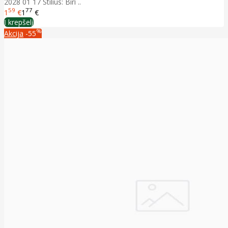
2028 01 17 Stilius: Biri ..
59
77
1
€
1
€
Į krepšelį
%
Akcija
-55