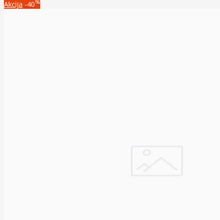
%
Akcija
-40