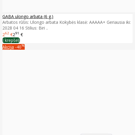
GABA ulongo arbata (6 g.)
Arbatos rūšis: Ulongo arbata Kokybės klasė: AAAAA+ Geriausia iki:
2028 04 16 Stilius: Biri ..
62
91
2
€
2
€
Į krepšelį
%
Akcija
-40