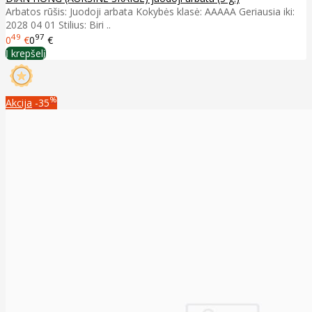
Arbatos rūšis: Juodoji arbata Kokybės klasė: AAAAA Geriausia iki:
2028 04 01 Stilius: Biri ..
49
97
0
€
0
€
Į krepšelį
%
Akcija
-35