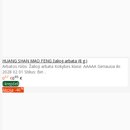
HUANG SHAN MAO FENG žalioji arbata (8 g.)
Arbatos rūšis: Žalioji arbata Kokybės klasė: AAAAA Geriausia iki:
2028 02 01 Stilius: Biri ..
57
95
0
€
0
€
Į krepšelį
%
Akcija
-40