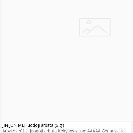
JIN JUN MEI juodoji arbata (5 g.)
Arbatos rūšis: Juodoji arbata Kokybės klasė: AAAAA Geriausia iki: