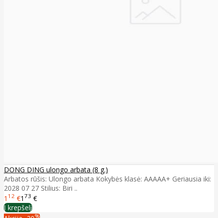
DONG DING ulongo arbata (8 g.)
Arbatos rūšis: Ulongo arbata Kokybės klasė: AAAAA+ Geriausia iki:
2028 07 27 Stilius: Biri ..
12
73
1
€
1
€
Į krepšelį
%