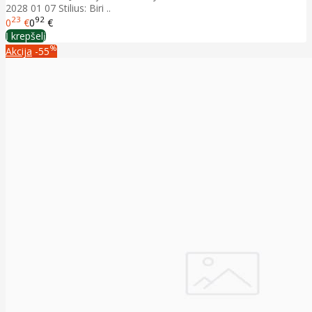
2028 01 07 Stilius: Biri ..
23
92
0
€
0
€
Į krepšelį
%
Akcija
-55