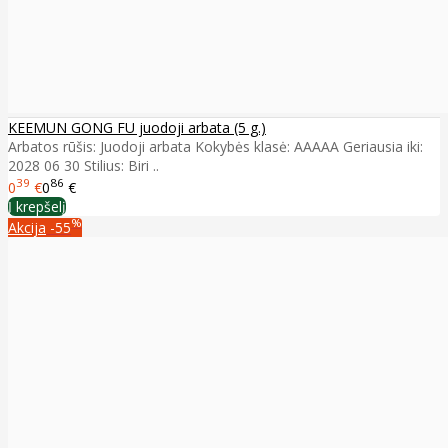
KEEMUN GONG FU juodoji arbata (5 g.)
Arbatos rūšis: Juodoji arbata Kokybės klasė: AAAAA Geriausia iki:
2028 06 30 Stilius: Biri ..
39
86
0
€
0
€
Į krepšelį
%
Akcija
-55