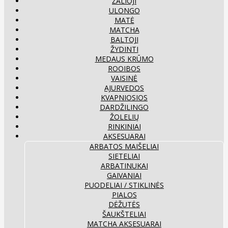
ŽALIOJI
ULONGO
MATĖ
MATCHA
BALTOJI
ŽYDINTI
MEDAUS KRŪMO
ROOIBOS
VAISINĖ
AJURVEDOS
KVAPNIOSIOS
DARDŽILINGO
ŽOLELIŲ
RINKINIAI
AKSESUARAI
ARBATOS MAIŠELIAI
SIETELIAI
ARBATINUKAI
GAIVANIAI
PUODELIAI / STIKLINĖS
PIALOS
DĖŽUTĖS
ŠAUKŠTELIAI
MATCHA AKSESUARAI