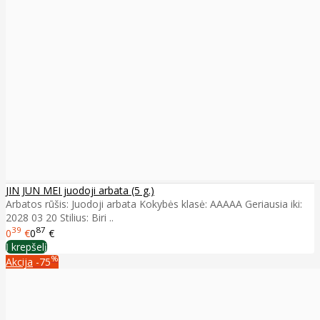
JIN JUN MEI juodoji arbata (5 g.)
Arbatos rūšis: Juodoji arbata Kokybės klasė: AAAAA Geriausia iki:
2028 03 20 Stilius: Biri ..
39
87
0
€
0
€
Į krepšelį
%
Akcija
-75