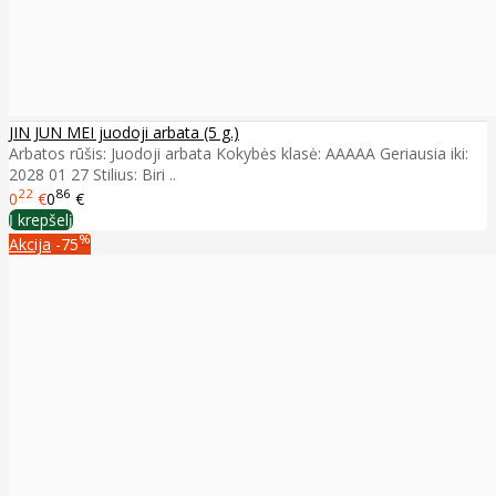
JIN JUN MEI juodoji arbata (5 g.)
Arbatos rūšis: Juodoji arbata Kokybės klasė: AAAAA Geriausia iki:
2028 01 27 Stilius: Biri ..
22
86
0
€
0
€
Į krepšelį
%
Akcija
-75