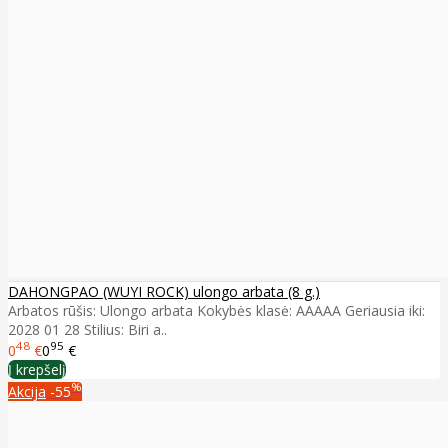
DAHONGPAO (WUYI ROCK) ulongo arbata (8 g.)
Arbatos rūšis: Ulongo arbata Kokybės klasė: AAAAA Geriausia iki:
2028 01 28 Stilius: Biri a..
48
95
0
€
0
€
Į krepšelį
%
Akcija
-55