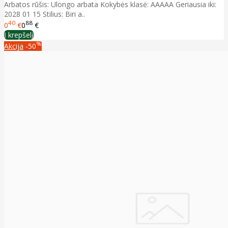
Arbatos rūšis: Ulongo arbata Kokybės klasė: AAAAA Geriausia iki:
2028 01 15 Stilius: Biri a..
40
88
0
€
0
€
Į krepšelį
%
Akcija
-50