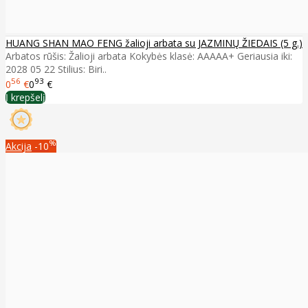
HUANG SHAN MAO FENG žalioji arbata su JAZMINŲ ŽIEDAIS (5 g.)
Arbatos rūšis: Žalioji arbata Kokybės klasė: AAAAA+ Geriausia iki:
2028 05 22 Stilius: Biri..
56
93
0
€
0
€
Į krepšelį
%
Akcija
-10