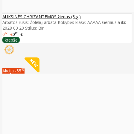
AUKSINĖS CHRIZANTEMOS žiedas (3 g.)
Arbatos rūšis: Žolelių arbata Kokybės klasė: AAAAA Geriausia iki:
2028 03 20 Stilius: Biri ..
61
81
0
€
0
€
Į krepšelį
%
Akcija
-55