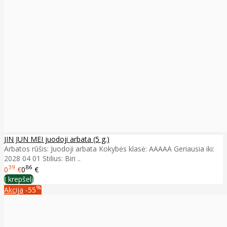
JIN JUN MEI juodoji arbata (5 g.)
Arbatos rūšis: Juodoji arbata Kokybės klasė: AAAAA Geriausia iki:
2028 04 01 Stilius: Biri ..
39
86
0
€
0
€
Į krepšelį
%
Akcija
-55