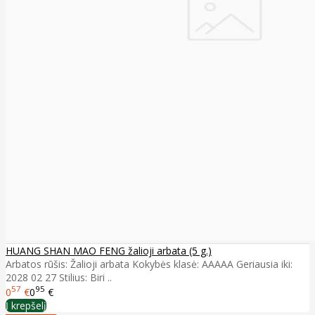
HUANG SHAN MAO FENG žalioji arbata (5 g.)
Arbatos rūšis: Žalioji arbata Kokybės klasė: AAAAA Geriausia iki:
2028 02 27 Stilius: Biri ..
57
95
0
€
0
€
Į krepšelį