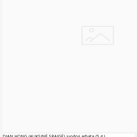
DIAN HONG (AUKSINĖ SRAIGĖ) juodoji arbata (5 g.)