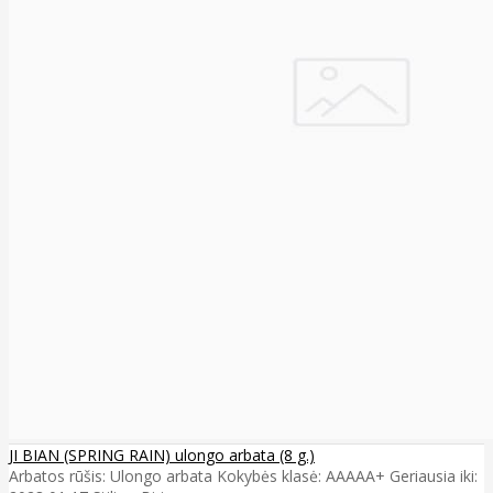
JI BIAN (SPRING RAIN) ulongo arbata (8 g.)
Arbatos rūšis: Ulongo arbata Kokybės klasė: AAAAA+ Geriausia iki: