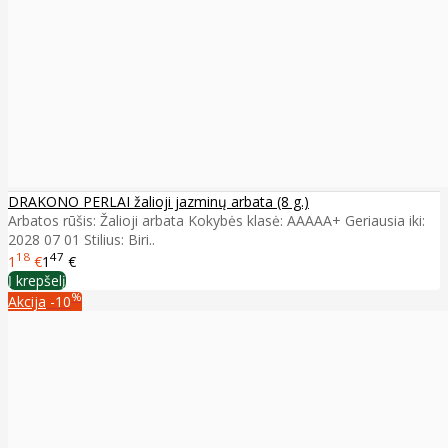
DRAKONO PERLAI žalioji jazminų arbata (8 g.)
Arbatos rūšis: Žalioji arbata Kokybės klasė: AAAAA+ Geriausia iki:
2028 07 01 Stilius: Biri..
18
47
1
€
1
€
Į krepšelį
%
Akcija
-10