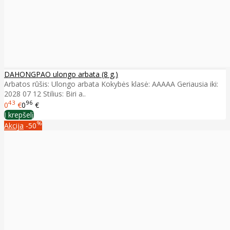
DAHONGPAO ulongo arbata (8 g.)
Arbatos rūšis: Ulongo arbata Kokybės klasė: AAAAA Geriausia iki:
2028 07 12 Stilius: Biri a..
43
96
0
€
0
€
Į krepšelį
%
Akcija
-50