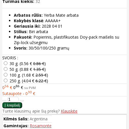
Turimas kiekis:
32
Arbatos rūšis:
Yerba Mate arbata
Kokybės klasė
: AAAAA+
Geriausia iki:
2028 04 01
Stilius:
Biri arbata
Pakuotė:
Popierinis, plastifikuotas Doy-pack maišelis su
Zip-lock užsegimu
Svoris:
30/50/100/250 gramų
SVORIS :
30 g. (
0.56 €
0.86 €
)
50 g. (
0.88 €
1.35 €
)
100 g. (
1.68 €
2.59 €
)
250 g. (
4.04 €
6.22 €
)
56
86
0
€
0
€
su PVM
30
Sutaupote - 0
€
Turite klausimų apie šią prekę?
Klauskite
Kilmės šalis:
Argentina
Gamintojas:
Rosamonte