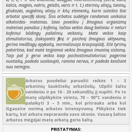
kalcis, magnis, natris, geležis, varis ir t. t.) eterinių aliejų, taninų,
gliukozės, augalinių aliejų ir kitų elementų, kurie suteikia šiai
arbatai specifinį skonį. Šios arbatos sudėtyje randamas unikalus
alkaloidas- mateinas. Savo poveikiu į žmogaus organizmą
mateinas panašus į kofeiną, tačiau veikia daug švelniau ir neturi
kofeinui būdingų pašalinių veiksnių. Matė veikia kaip
stimuliatorius, įtakojantis fizinį ir psichinį žmogaus aktyvumą,
gerina medžiagų apykaitą, normalizuoja kraujospūdį. Eilė tyrimų
patvirtina, kad matė teigiamai veikia žmogaus imuninę sistemą.
Taip pat ji gerai veikia kaip psichostimuliatorius: pagerina
nuotaiką, padeda susikaupti, ramina nervus, ir padeda kenčiant
nuo nemigos.
Arbatos puodeliui paruošti reikės 1 – 3
arbatinių šaukštelių arbatžolių. Užpilti šaltu
vandeniu ir po 10 - 20 sekundžių jį nupilti. Po to
matę užplikykite virintu, 70 – 90°C vandeniu ir
palaikyti 3 – 5 min., kol pritrauks arba kol
išgausite norimą arbatos intensyvumą. Plikykite tiek
kartų, kol arbata nepraranda savo skonio. Vasarą šaltos
arbatos mėgėjai matę arbatą geria šaltą.
PRISTATYMAS: