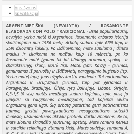
Aprašymas
Specifikacija
ARGENTINIETIŠKA (NEVALYTA) / ROSAMONTE
ELABORADA CON POLO TRADICIONAL
- Bene populiariausią,
nevalyta, yerba matė iš Argentinos. Rosamonte arbatos istorija
skaičiuojama nuo 1936 metų. Arbatą sudaro apie 65% lapų ir
35% džiovintų šakelių. Po išdžiovinimo, matė supilama į džiūto
maišus ir išlaikoma ne mažiau kaip 18 mėnesių, po ko
Rosamonte matė įgauna tik jai būdingą aromatą, spalvą ir
charakteringą skonį.
MATĖ (isp. Mate, gvar. Ka'ay) – gėrimas,
gaminamas iš paruoštų ir išdžiovintų paragvajinio bugienio (isp.
Yerba mate) lapų, juos užpylus karštu vandeniu. Tai nacionalinis
Argentinos ir Urugvajaus gėrimas, taip pat geriamas ir
Paragvajuje, Brazilijoje, Čilėje, rytų Bolivijoje, Libane, Sirijoje.
0,3-1,5 % visų matės medžiagų sudaro kofeinas, apie pusę jo
jungiasi su rauginėmis medžiagomis, tad kofeinas veikia
organizmą gana ilgai. Šią arbatą patartina gerti patiriantiems
įtampą, greitai pavargstantiems, nesugebantiems sutelkti
dėmesio, užsiimantiems aktyviu protiniu darbu žmonėms. Be to,
matė slopina skrandžio jautrumą, apetitą. Matė ramina nervus
ir suteikia reikalingą vitaminų kiekį. Matės sudėtyje randami A,
B, C, E, P ir kiti vitaminai, daugybė mikroelementų (siera, kalis,