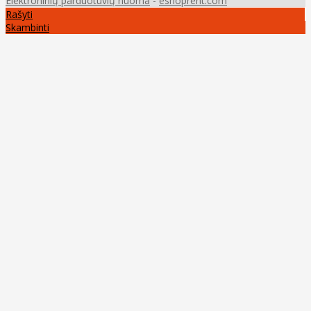
Elektroninių parduotuvių nuoma
-
eshoprent.com
Rašyti
Skambinti