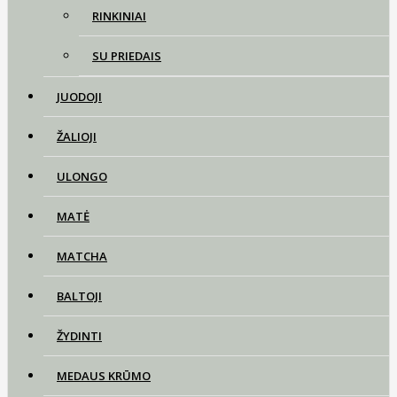
RINKINIAI
SU PRIEDAIS
JUODOJI
ŽALIOJI
ULONGO
MATĖ
MATCHA
BALTOJI
ŽYDINTI
MEDAUS KRŪMO