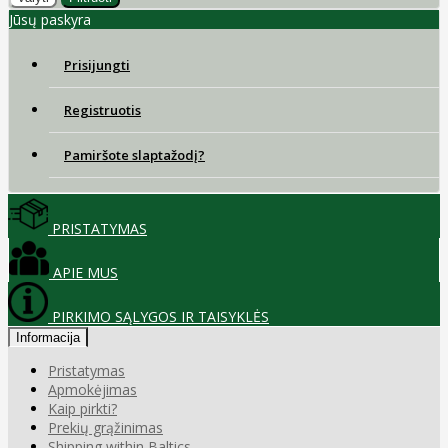
Jūsų paskyra
Prisijungti
Registruotis
Pamiršote slaptažodį?
PRISTATYMAS
APIE MUS
PIRKIMO SĄLYGOS IR TAISYKLĖS
Informacija
Pristatymas
Apmokėjimas
Kaip pirkti?
Prekių grąžinimas
Shipping within Baltics