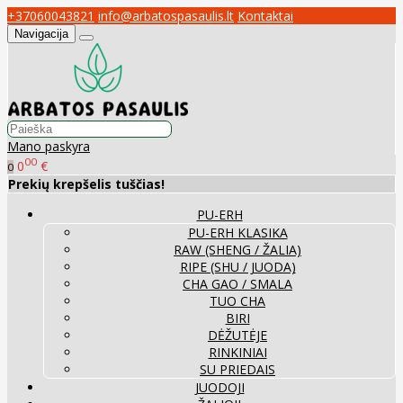
+37060043821
info@arbatospasaulis.lt
Kontaktai
Navigacija
Mano paskyra
00
0
€
0
Prekių krepšelis tuščias!
PU-ERH
PU-ERH KLASIKA
RAW (SHENG / ŽALIA)
RIPE (SHU / JUODA)
CHA GAO / SMALA
TUO CHA
BIRI
DĖŽUTĖJE
RINKINIAI
SU PRIEDAIS
JUODOJI