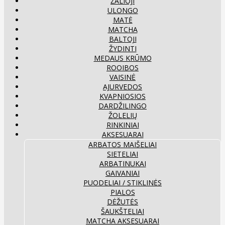
ŽALIOJI
ULONGO
MATĖ
MATCHA
BALTOJI
ŽYDINTI
MEDAUS KRŪMO
ROOIBOS
VAISINĖ
AJURVEDOS
KVAPNIOSIOS
DARDŽILINGO
ŽOLELIŲ
RINKINIAI
AKSESUARAI
ARBATOS MAIŠELIAI
SIETELIAI
ARBATINUKAI
GAIVANIAI
PUODELIAI / STIKLINĖS
PIALOS
DĖŽUTĖS
ŠAUKŠTELIAI
MATCHA AKSESUARAI