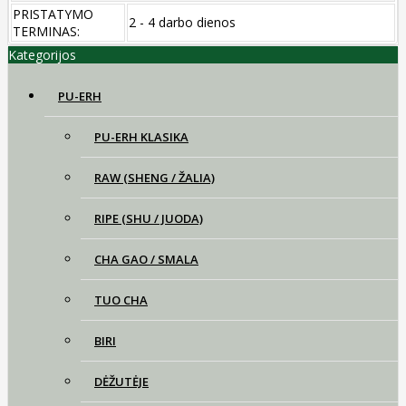
PRISTATYMO
2 - 4 darbo dienos
TERMINAS:
Kategorijos
PU-ERH
PU-ERH KLASIKA
RAW (SHENG / ŽALIA)
RIPE (SHU / JUODA)
CHA GAO / SMALA
TUO CHA
BIRI
DĖŽUTĖJE