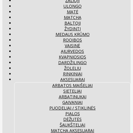
ŽALIOJI
ULONGO
MATĖ
MATCHA
BALTOJI
ŽYDINTI
MEDAUS KRŪMO
ROOIBOS
VAISINĖ
AJURVEDOS
KVAPNIOSIOS
DARDŽILINGO
ŽOLELIŲ
RINKINIAI
AKSESUARAI
ARBATOS MAIŠELIAI
SIETELIAI
ARBATINUKAI
GAIVANIAI
PUODELIAI / STIKLINĖS
PIALOS
DĖŽUTĖS
ŠAUKŠTELIAI
MATCHA AKSESUARAI