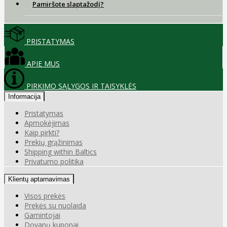
Pamiršote slaptažodį?
PRISTATYMAS
APIE MUS
PIRKIMO SĄLYGOS IR TAISYKLĖS
Informacija
Pristatymas
Apmokėjimas
Kaip pirkti?
Prekių grąžinimas
Shipping within Baltics
Privatumo politika
Klientų aptarnavimas
Visos prekės
Prekės su nuolaida
Gamintojai
Dovanų kuponai