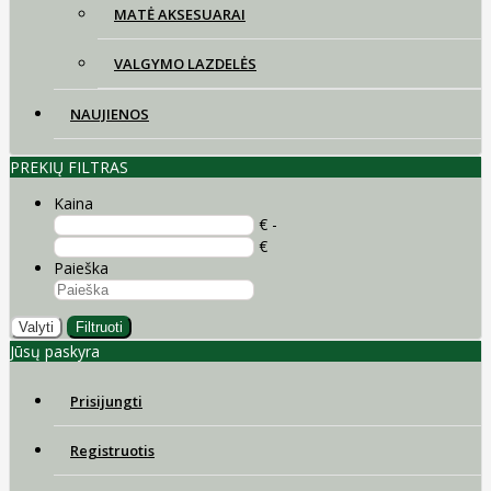
MATĖ AKSESUARAI
VALGYMO LAZDELĖS
NAUJIENOS
PREKIŲ FILTRAS
Kaina
€ -
€
Paieška
Valyti
Filtruoti
Jūsų paskyra
Prisijungti
Registruotis