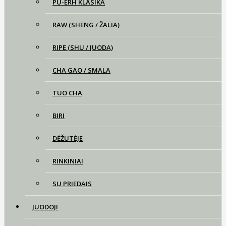
PU-ERH KLASIKA
RAW (SHENG / ŽALIA)
RIPE (SHU / JUODA)
CHA GAO / SMALA
TUO CHA
BIRI
DĖŽUTĖJE
RINKINIAI
SU PRIEDAIS
JUODOJI