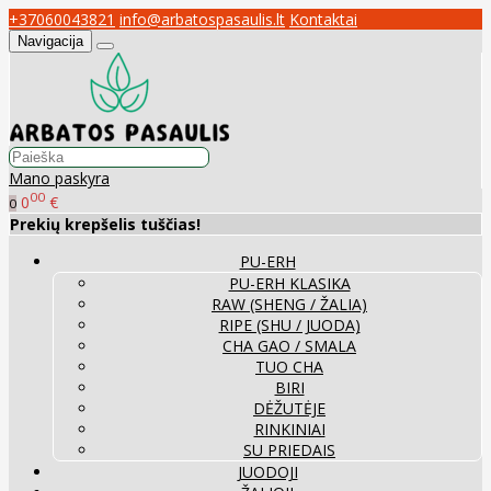
+37060043821
info@arbatospasaulis.lt
Kontaktai
Navigacija
Mano paskyra
00
0
€
0
Prekių krepšelis tuščias!
PU-ERH
PU-ERH KLASIKA
RAW (SHENG / ŽALIA)
RIPE (SHU / JUODA)
CHA GAO / SMALA
TUO CHA
BIRI
DĖŽUTĖJE
RINKINIAI
SU PRIEDAIS
JUODOJI