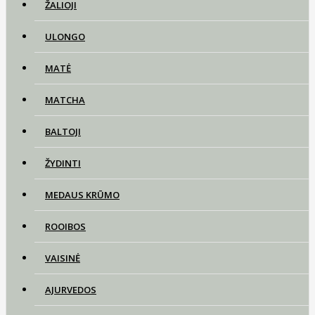
ŽALIOJI
ULONGO
MATĖ
MATCHA
BALTOJI
ŽYDINTI
MEDAUS KRŪMO
ROOIBOS
VAISINĖ
AJURVEDOS