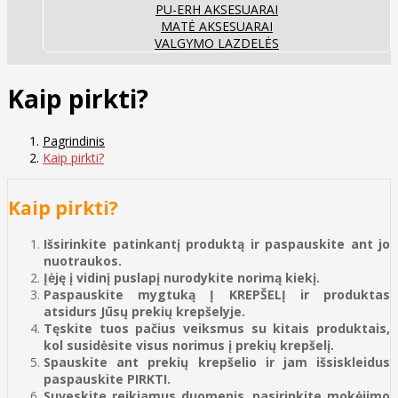
PU-ERH AKSESUARAI
MATĖ AKSESUARAI
VALGYMO LAZDELĖS
Kaip pirkti?
Pagrindinis
Kaip pirkti?
Kaip pirkti?
Išsirinkite patinkantį produktą ir paspauskite ant jo
nuotraukos.
Įėję į vidinį puslapį nurodykite norimą kiekį.
Paspauskite mygtuką Į KREPŠELĮ ir produktas
atsidurs Jūsų prekių krepšelyje.
Tęskite tuos pačius veiksmus su kitais produktais,
kol susidėsite visus norimus į prekių krepšelį.
Spauskite ant prekių krepšelio ir jam išsiskleidus
paspauskite PIRKTI.
Suveskite reikiamus duomenis, pasirinkite mokėjimo