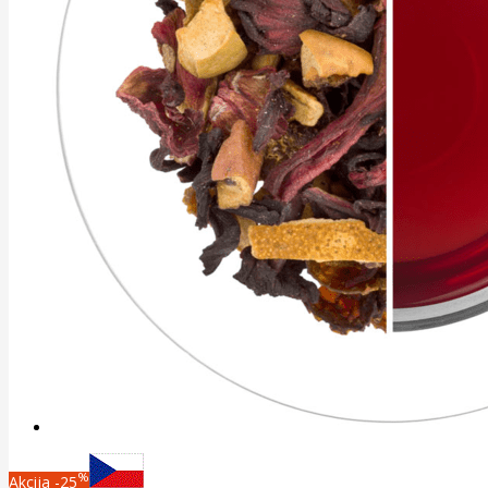
%
Akcija
-25