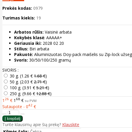
Prekės kodas:
0979
Turimas kiekis:
19
Arbatos rūšis:
Vaisinė arbata
Kokybės klasė
: AAAAA+
Geriausia iki:
2028 02 20
Stilius:
Biri arbata
Pakuotė:
Aliuminizuotas Doy-pack maišelis su Zip-lock užse
Svoris:
30/50/100/250 gramų
SVORIS :
30 g. (
1.26 €
1.68 €
)
50 g. (
2.03 €
2.71 €
)
100 g. (
3.91 €
5.21 €
)
250 g. (
9.66 €
12.88 €
)
26
68
1
€
1
€
su PVM
42
Sutaupote - 0
€
Turite klausimų apie šią prekę?
Klauskite
Kilmės šalis:
Čekija