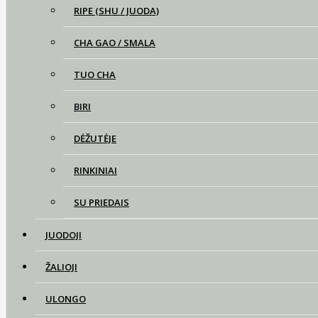
RIPE (SHU / JUODA)
CHA GAO / SMALA
TUO CHA
BIRI
DĖŽUTĖJE
RINKINIAI
SU PRIEDAIS
JUODOJI
ŽALIOJI
ULONGO