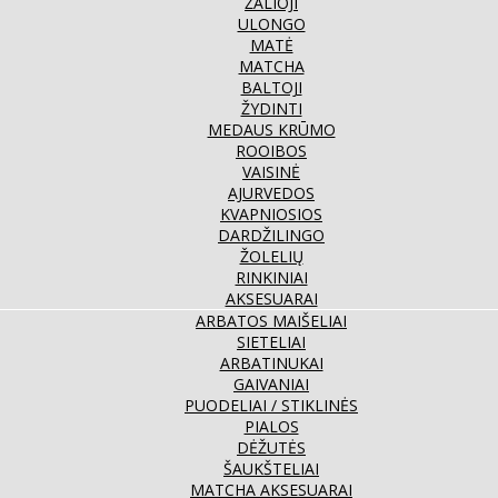
ŽALIOJI
ULONGO
MATĖ
MATCHA
BALTOJI
ŽYDINTI
MEDAUS KRŪMO
ROOIBOS
VAISINĖ
AJURVEDOS
KVAPNIOSIOS
DARDŽILINGO
ŽOLELIŲ
RINKINIAI
AKSESUARAI
ARBATOS MAIŠELIAI
SIETELIAI
ARBATINUKAI
GAIVANIAI
PUODELIAI / STIKLINĖS
PIALOS
DĖŽUTĖS
ŠAUKŠTELIAI
MATCHA AKSESUARAI