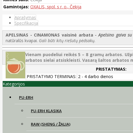
Gamintojas:
OXALIS, spol. s r. o., Čekija
Aprašymas
Specifikacija
APELSINAS - CINAMONAS vaisinė arbata
- Apelsino gaiva s
natūralūs kvapai.
Gali būti kitų riešutų pėdsakų.
Vienam puodeliui reikės 5 – 8 gramų arbatos. Už
arbatos sielai atsiskleisti.
Vasarą šaltos arbatos m
PRISTATYMAS:
PRISTATYMO TERMINAS:
2 - 4 darbo dienos
Kategorijos
PU-ERH
PU-ERH KLASIKA
RAW (SHENG / ŽALIA)