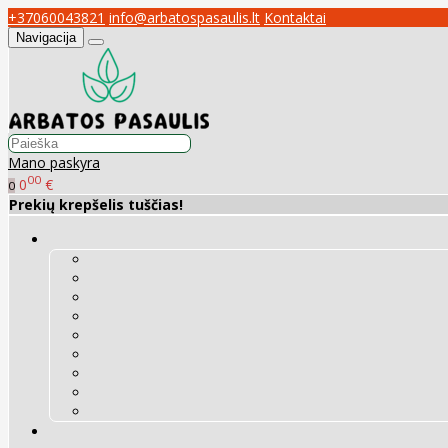
+37060043821
info@arbatospasaulis.lt
Kontaktai
Navigacija
Mano paskyra
00
0
€
0
Prekių krepšelis tuščias!