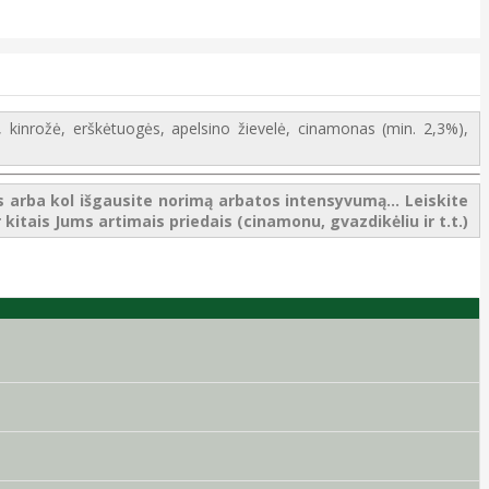
, kinrožė, erškėtuogės, apelsino žievelė, cinamonas (min. 2,3%),
ks arba kol išgausite norimą arbatos intensyvumą... Leiskite
kitais Jums artimais priedais (cinamonu, gvazdikėliu ir t.t.)