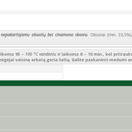
u nepakartojamu obuolių bei cinamono skoniu.
Obuoiai (min. 33,5%)
plikoma 95 –
100 °C vandeniu
ir laikoma 8 – 10 min., kol pritrau
ėgėjai vaisinę arbatą geria šaltą. Galite paskaninti medumi ar 