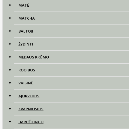
MATĖ
MATCHA
BALTOJI
ŽYDINTI
MEDAUS KRŪMO
ROOIBOS
VAISINĖ
AJURVEDOS
KVAPNIOSIOS
DARDŽILINGO