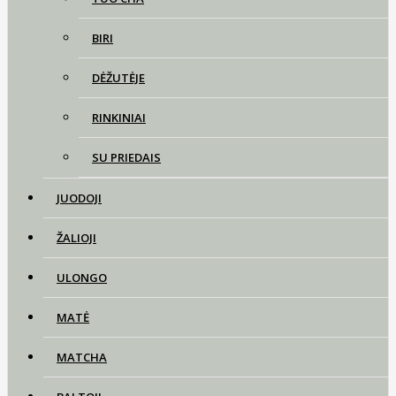
BIRI
DĖŽUTĖJE
RINKINIAI
SU PRIEDAIS
JUODOJI
ŽALIOJI
ULONGO
MATĖ
MATCHA