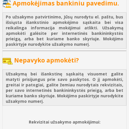
Apmokėjimas bankiniu pavedimu.
Po užsakymo patvirtinimo, Jūsų nurodytu el. paštu, bus
išsiųsta išankstinio apmokėjimo sąskaita bei visa
reikalinga informacija mokėjimui atlikti. Užsakymą
apmokėti galėsite per internetinės bankininkystės
prieigą, arba bet kuriame banko skyriuje. Mokėjimo
paskirtyje nurodykite užsakymo numerį.
Nepavyko apmokėti?
Užsakymą bei išankstinę sąskaitą visuomet galite
matyti prisijungus prie savo paskytos. O jį apmokėti,
greitai ir patogiai, galite žemiau nurodytais rekvizitais,
per savo internetinės bankininkystės prieigą, arba bet
kuriame banko skyriuje. Mokėjimo paskirtyje nurodykite
užsakymo numerį.
Rekvizitai užsakymo apmokėjimui: