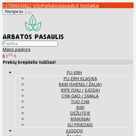
+37060043821
info@arbatospasaulis.lt
Kontaktai
Navigacija
Mano paskyra
00
0
€
0
Prekių krepšelis tuščias!
PU-ERH
PU-ERH KLASIKA
RAW (SHENG / ŽALIA)
RIPE (SHU / JUODA)
CHA GAO / SMALA
TUO CHA
BIRI
DĖŽUTĖJE
RINKINIAI
SU PRIEDAIS
JUODOJI