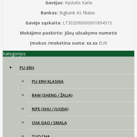
Gavėjas:
Kęstutis Karla
Bankas:
Bigbank AS filialas
Gavėjo sąskaita:
LT302090000001894515
Mokėjimo paskirtis:
Jūsų užsakymo numetis
Įmokos /mokėtina suma:
xx.xx
EUR
Kategorijos
PU-ERH
PU-ERH KLASIKA
RAW (SHENG / ŽALIA)
RIPE (SHU / JUODA)
CHA GAO / SMALA
TUO CHA