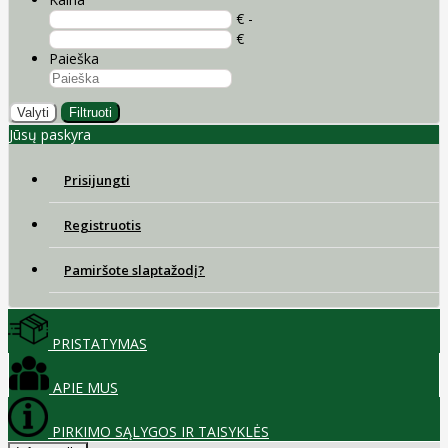
€ -
€
Paieška
Valyti
Filtruoti
Jūsų paskyra
Prisijungti
Registruotis
Pamiršote slaptažodį?
PRISTATYMAS
APIE MUS
PIRKIMO SĄLYGOS IR TAISYKLĖS