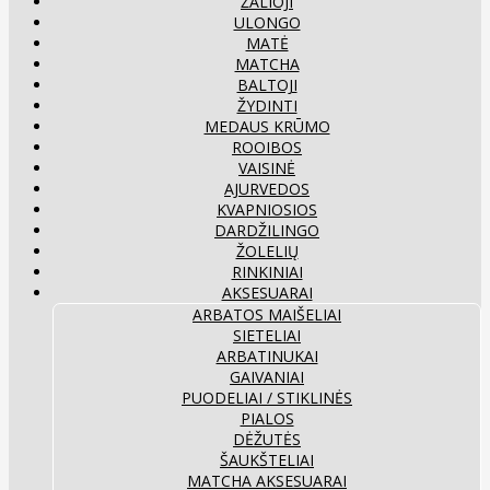
ŽALIOJI
ULONGO
MATĖ
MATCHA
BALTOJI
ŽYDINTI
MEDAUS KRŪMO
ROOIBOS
VAISINĖ
AJURVEDOS
KVAPNIOSIOS
DARDŽILINGO
ŽOLELIŲ
RINKINIAI
AKSESUARAI
ARBATOS MAIŠELIAI
SIETELIAI
ARBATINUKAI
GAIVANIAI
PUODELIAI / STIKLINĖS
PIALOS
DĖŽUTĖS
ŠAUKŠTELIAI
MATCHA AKSESUARAI