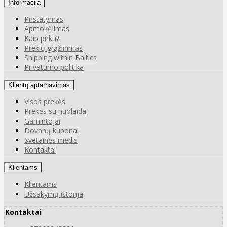
Informacija
Pristatymas
Apmokėjimas
Kaip pirkti?
Prekių grąžinimas
Shipping within Baltics
Privatumo politika
Klientų aptarnavimas
Visos prekės
Prekės su nuolaida
Gamintojai
Dovanų kuponai
Svetainės medis
Kontaktai
Klientams
Klientams
Užsakymų istorija
Kontaktai