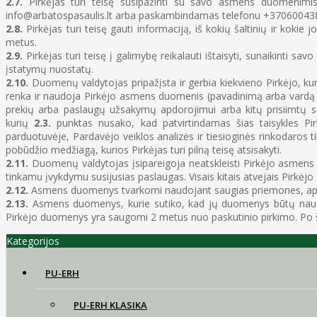
2.7.
Pirkėjas turi teisę susipažinti su savo asmens duomenimis ir
info@arbatospasaulis.lt arba paskambindamas telefonu +37060043821
2.8.
Pirkėjas turi teisę gauti informaciją, iš kokių šaltinių ir koki
metus.
2.9.
Pirkėjas turi teisę į galimybę reikalauti ištaisyti, sunaikin
įstatymų nuostatų.
2.10.
Duomenų valdytojas pripažįsta ir gerbia kiekvieno Pirkėjo, kur
renka ir naudoja Pirkėjo asmens duomenis (pavadinimą arba vardą ir
prekių arba paslaugų užsakymų apdorojimui arba kitų prisiimtų su
kurių
2.3.
punktas nusako, kad patvirtindamas šias taisykles Pir
parduotuvėje, Pardavėjo veiklos analizės ir tiesioginės rinkodaros ti
pobūdžio medžiagą, kurios Pirkėjas turi pilną teisę atsisakyti.
2.11.
Duomenų valdytojas įsipareigoja neatskleisti Pirkėjo asmens
tinkamu įvykdymu susijusias paslaugas. Visais kitais atvejais Pirkė
2.12.
Asmens duomenys tvarkomi naudojant saugias priemones, apsa
2.13.
Asmens duomenys, kurie sutiko, kad jų duomenys būtų naudoja
Pirkėjo duomenys yra saugomi 2 metus nuo paskutinio pirkimo. Po 
Kategorijos
PU-ERH
PU-ERH KLASIKA