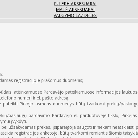
PU-ERH AKSESUARAI
MATĖ AKSESUARAI
VALGYMO LAZDELĖS
i:
esdamas registracijoje prašomus duomenis;
būdais, atitinkamuose Pardavėjo pateikiamuose informacijos laukuos
elefono numerį ir el. pašto adresą.
 pateikti Pirkėjo asmens duomenys būtų tvarkomi prekių/paslaugų 
/paslaugų pardavimo Pardavėjo el. parduotuvėje tikslu, Pirkėjas ta
ymui įvykdyti.
e bei užsakydamas prekes, įsipareigoja saugoti ir niekam neatskleisti
eikia registracijos anketoje, būtų tvarkomi remiantis šiomis taisykl