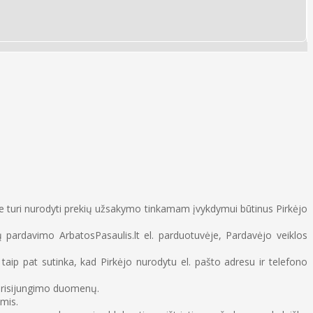
e turi nurodyti prekių užsakymo tinkamam įvykdymui būtinus Pirkėjo
pardavimo ArbatosPasaulis.lt el. parduotuvėje, Pardavėjo veiklos
ip pat sutinka, kad Pirkėjo nurodytu el. pašto adresu ir telefono
 prisijungimo duomenų.
ėmis.