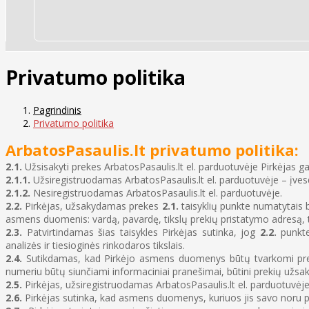
Privatumo politika
Pagrindinis
Privatumo politika
ArbatosPasaulis.lt privatumo politika:
2.1.
Užsisakyti prekes ArbatosPasaulis.lt el. parduotuvėje Pirkėjas gal
2.1.1.
Užsiregistruodamas ArbatosPasaulis.lt el. parduotuvėje – įv
2.1.2.
Nesiregistruodamas ArbatosPasaulis.lt el. parduotuvėje.
2.2.
Pirkėjas, užsakydamas prekes
2.1.
taisyklių punkte numatytais 
asmens duomenis: vardą, pavardę, tikslų prekių pristatymo adresą, t
2.3.
Patvirtindamas šias taisykles Pirkėjas sutinka, jog
2.2.
punkte
analizės ir tiesioginės rinkodaros tikslais.
2.4.
Sutikdamas, kad Pirkėjo asmens duomenys būtų tvarkomi prekių
numeriu būtų siunčiami informaciniai pranešimai, būtini prekių užsak
2.5.
Pirkėjas, užsiregistruodamas ArbatosPasaulis.lt el. parduotuvėj
2.6.
Pirkėjas sutinka, kad asmens duomenys, kuriuos jis savo noru pat