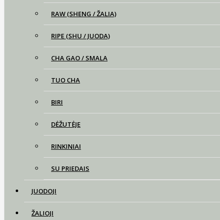
RAW (SHENG / ŽALIA)
RIPE (SHU / JUODA)
CHA GAO / SMALA
TUO CHA
BIRI
DĖŽUTĖJE
RINKINIAI
SU PRIEDAIS
JUODOJI
ŽALIOJI