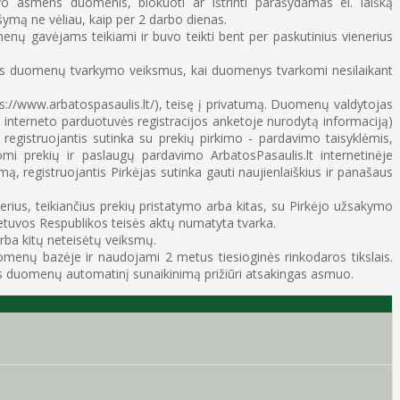
avo asmens duomenis, blokuoti ar ištrinti parašydamas el. laišką
ymą ne vėliau, kaip per 2 darbo dienas.
menų gavėjams teikiami ir buvo teikti bent per paskutinius vienerius
smens duomenų tvarkymo veiksmus, kai duomenys tvarkomi nesilaikant
ps://www.arbatospasaulis.lt/), teisę į privatumą. Duomenų valdytojas
 interneto parduotuvės registracijos anketoje nurodytą informaciją)
egistruojantis sutinka su prekių pirkimo - pardavimo taisyklėmis,
i prekių ir paslaugų pardavimo ArbatosPasaulis.lt internetinėje
mą, registruojantis Pirkėjas sutinka gauti naujienlaiškius ir panašaus
us, teikiančius prekių pristatymo arba kitas, su Pirkėjo užsakymo
ietuvos Respublikos teisės aktų numatyta tvarka.
ba kitų neteisėtų veiksmų.
menų bazėje ir naudojami 2 metus tiesioginės rinkodaros tikslais.
s duomenų automatinį sunaikinimą prižiūri atsakingas asmuo.