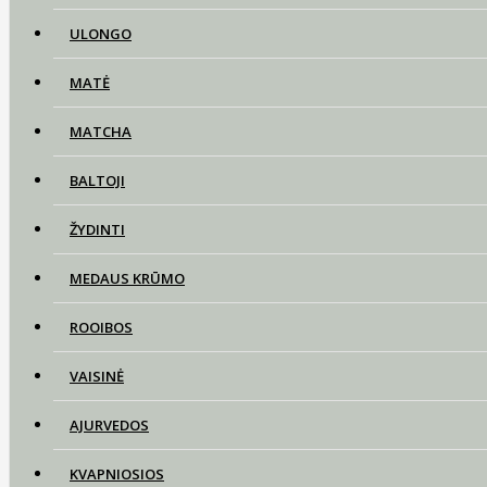
ULONGO
MATĖ
MATCHA
BALTOJI
ŽYDINTI
MEDAUS KRŪMO
ROOIBOS
VAISINĖ
AJURVEDOS
KVAPNIOSIOS