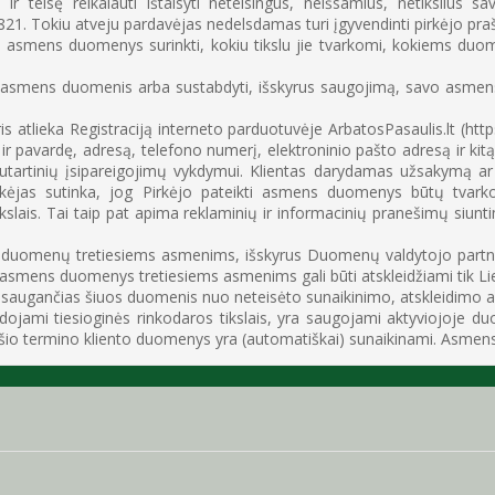
 teisę reikalauti ištaisyti neteisingus, neišsamius, netikslius s
. Tokiu atveju pardavėjas nedelsdamas turi įgyvendinti pirkėjo praš
e jo asmens duomenys surinkti, kokiu tikslu jie tvarkomi, kokiems duo
ti savo asmens duomenis arba sustabdyti, išskyrus saugojimą, savo a
is atlieka Registraciją interneto parduotuvėje ArbatosPasaulis.lt (htt
 pavardę, adresą, telefono numerį, elektroninio pašto adresą ir kitą
tartinių įsipareigojimų vykdymui. Klientas darydamas užsakymą ar r
kėjas sutinka, jog Pirkėjo pateikti asmens duomenys būtų tvarkom
kslais. Tai taip pat apima reklaminių ir informacinių pranešimų siunti
 duomenų tretiesiems asmenims, išskyrus Duomenų valdytojo partneri
jo asmens duomenys tretiesiems asmenims gali būti atskleidžiami tik L
ugančias šiuos duomenis nuo neteisėto sunaikinimo, atskleidimo ar
mi tiesioginės rinkodaros tikslais, yra saugojami aktyviojoje duo
šio termino kliento duomenys yra (automatiškai) sunaikinami. Asmen