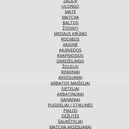
ŽALIOJI
ULONGO
MATĖ
MATCHA
BALTOJI
ŽYDINTI
MEDAUS KRŪMO
ROOIBOS
VAISINĖ
AJURVEDOS
KVAPNIOSIOS
DARDŽILINGO
ŽOLELIŲ
RINKINIAI
AKSESUARAI
ARBATOS MAIŠELIAI
SIETELIAI
ARBATINUKAI
GAIVANIAI
PUODELIAI / STIKLINĖS
PIALOS
DĖŽUTĖS
ŠAUKŠTELIAI
MATCHA AKSESUARAI