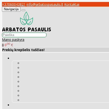
+37060043821
info@arbatospasaulis.lt
Kontaktai
Navigacija
Mano paskyra
00
0
€
0
Prekių krepšelis tuščias!