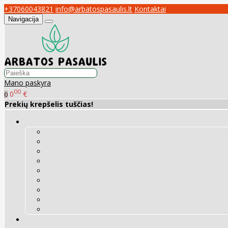
+37060043821
info@arbatospasaulis.lt
Kontaktai
Navigacija
Mano paskyra
00
0
€
0
Prekių krepšelis tuščias!