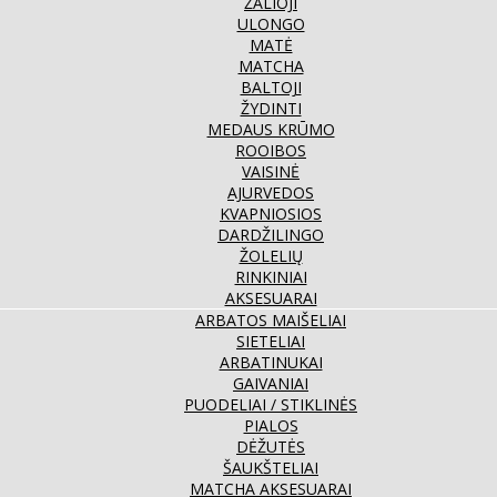
ŽALIOJI
ULONGO
MATĖ
MATCHA
BALTOJI
ŽYDINTI
MEDAUS KRŪMO
ROOIBOS
VAISINĖ
AJURVEDOS
KVAPNIOSIOS
DARDŽILINGO
ŽOLELIŲ
RINKINIAI
AKSESUARAI
ARBATOS MAIŠELIAI
SIETELIAI
ARBATINUKAI
GAIVANIAI
PUODELIAI / STIKLINĖS
PIALOS
DĖŽUTĖS
ŠAUKŠTELIAI
MATCHA AKSESUARAI