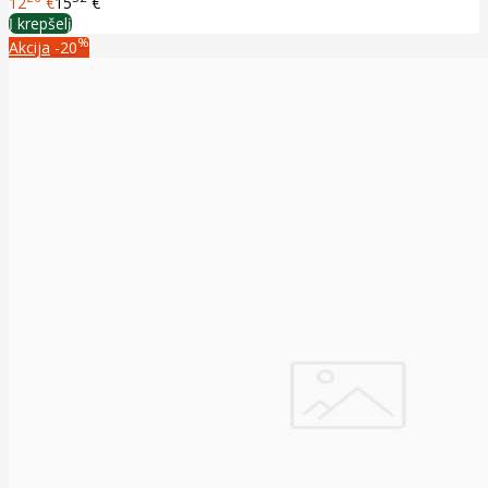
12
€
15
€
Į krepšelį
%
Akcija
-20