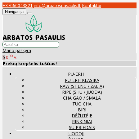
+37060043821
info@arbatospasaulis.lt
Kontaktai
Navigacija
Mano paskyra
00
0
€
0
Prekių krepšelis tuščias!
PU-ERH
PU-ERH KLASIKA
RAW (SHENG / ŽALIA)
RIPE (SHU / JUODA)
CHA GAO / SMALA
TUO CHA
BIRI
DĖŽUTĖJE
RINKINIAI
SU PRIEDAIS
JUODOJI