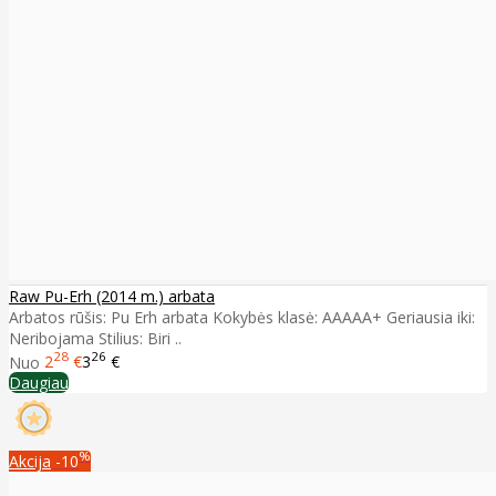
Raw Pu-Erh (2014 m.) arbata
Arbatos rūšis: Pu Erh arbata Kokybės klasė: AAAAA+ Geriausia iki:
Neribojama Stilius: Biri ..
28
26
Nuo
2
€
3
€
Daugiau
%
Akcija
-10