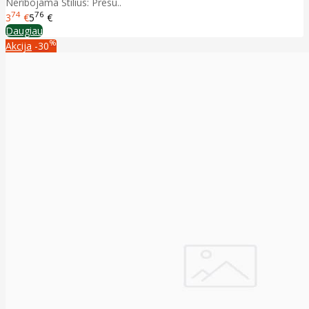
Neribojama Stilius: Presu..
74
76
3
€
5
€
Daugiau
%
Akcija
-30