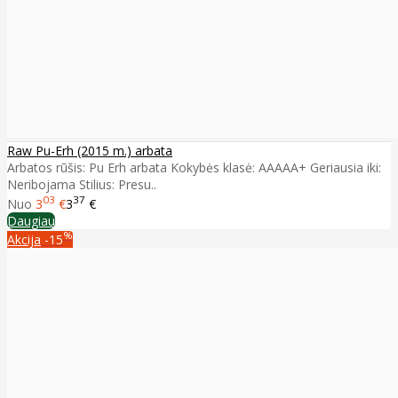
Raw Pu-Erh (2015 m.) arbata
Arbatos rūšis: Pu Erh arbata Kokybės klasė: AAAAA+ Geriausia iki:
Neribojama Stilius: Presu..
03
37
Nuo
3
€
3
€
Daugiau
%
Akcija
-15