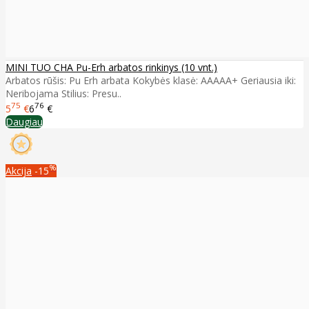
MINI TUO CHA Pu-Erh arbatos rinkinys (10 vnt.)
Arbatos rūšis: Pu Erh arbata Kokybės klasė: AAAAA+ Geriausia iki:
Neribojama Stilius: Presu..
75
76
5
€
6
€
Daugiau
%
Akcija
-15