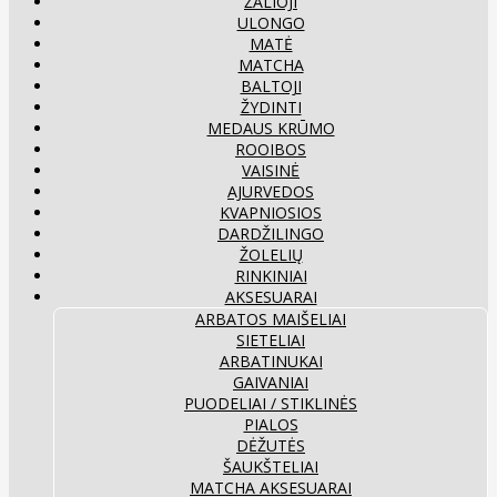
ŽALIOJI
ULONGO
MATĖ
MATCHA
BALTOJI
ŽYDINTI
MEDAUS KRŪMO
ROOIBOS
VAISINĖ
AJURVEDOS
KVAPNIOSIOS
DARDŽILINGO
ŽOLELIŲ
RINKINIAI
AKSESUARAI
ARBATOS MAIŠELIAI
SIETELIAI
ARBATINUKAI
GAIVANIAI
PUODELIAI / STIKLINĖS
PIALOS
DĖŽUTĖS
ŠAUKŠTELIAI
MATCHA AKSESUARAI