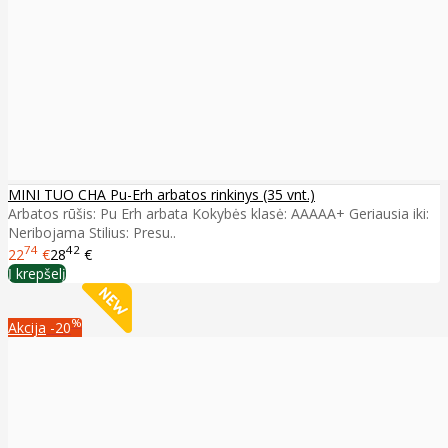
MINI TUO CHA Pu-Erh arbatos rinkinys (35 vnt.)
Arbatos rūšis: Pu Erh arbata Kokybės klasė: AAAAA+ Geriausia iki:
Neribojama Stilius: Presu..
74
42
22
€
28
€
Į krepšelį
%
Akcija
-20