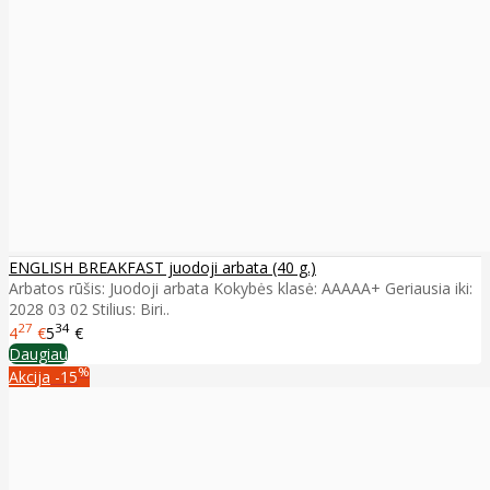
ENGLISH BREAKFAST juodoji arbata (40 g.)
Arbatos rūšis: Juodoji arbata Kokybės klasė: AAAAA+ Geriausia iki:
2028 03 02 Stilius: Biri..
27
34
4
€
5
€
Daugiau
%
Akcija
-15