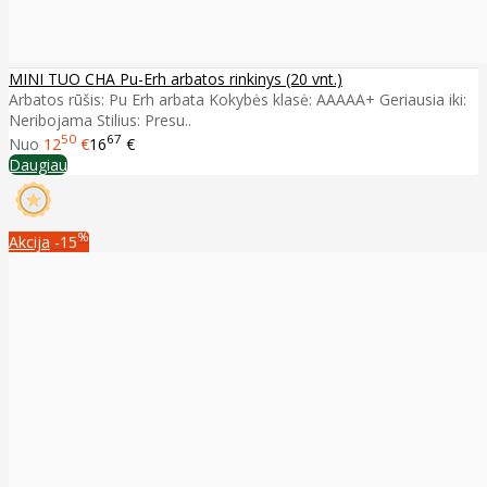
MINI TUO CHA Pu-Erh arbatos rinkinys (20 vnt.)
Arbatos rūšis: Pu Erh arbata Kokybės klasė: AAAAA+ Geriausia iki:
Neribojama Stilius: Presu..
50
67
Nuo
12
€
16
€
Daugiau
%
Akcija
-15