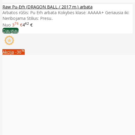
Raw Pu-Erh (DRAGON BALL / 2017 m.) arbata
Arbatos rūšis: Pu Erh arbata Kokybės klasė: AAAAA+ Geriausia iki:
Neribojama Stilius: Presu..
76
42
Nuo
3
€
4
€
Daugiau
%
Akcija
-30