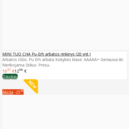
MINI TUO CHA Pu-Erh arbatos rinkinys (20 vnt.)
Arbatos rūšis: Pu Erh arbata Kokybės klasė: AAAAA+ Geriausia iki:
Neribojama Stilius: Presu..
37
96
10
€
12
€
Daugiau
%
Akcija
-25