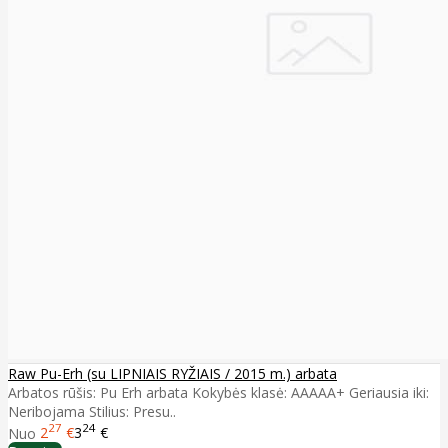
Raw Pu-Erh (su LIPNIAIS RYŽIAIS / 2015 m.) arbata
Arbatos rūšis: Pu Erh arbata Kokybės klasė: AAAAA+ Geriausia iki:
Neribojama Stilius: Presu..
27
24
Nuo
2
€
3
€