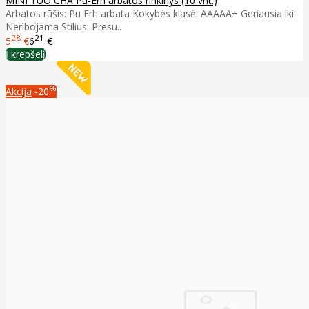
MINI TUO CHA Pu-Erh arbatos rinkinys (10 vnt.)
Arbatos rūšis: Pu Erh arbata Kokybės klasė: AAAAA+ Geriausia iki:
Neribojama Stilius: Presu..
28
21
5
€
6
€
Į krepšelį
%
Akcija
-20