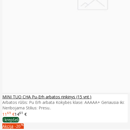
MINI TUO CHA Pu-Erh arbatos rinkinys (15 vnt.)
Arbatos rūšis: Pu Erh arbata Kokybės klasė: AAAAA+ Geriausia iki:
Neribojama Stilius: Presu..
69
61
11
€
14
€
Į krepšelį
%
Akcija
-20