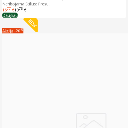
Neribojama Stilius: Presu..
77
73
16
€
19
€
Daugiau
%
Akcija
-20