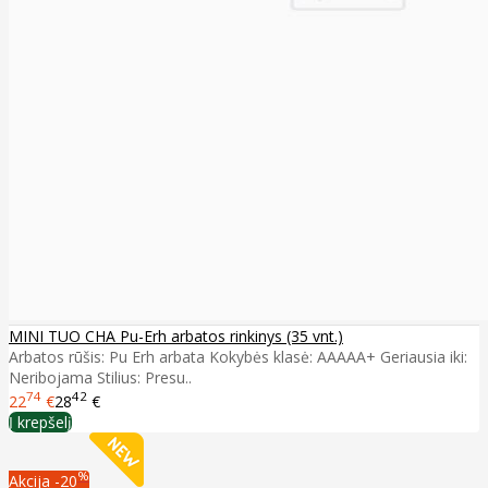
MINI TUO CHA Pu-Erh arbatos rinkinys (35 vnt.)
Arbatos rūšis: Pu Erh arbata Kokybės klasė: AAAAA+ Geriausia iki:
Neribojama Stilius: Presu..
74
42
22
€
28
€
Į krepšelį
%
Akcija
-20