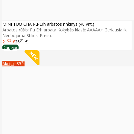
MINI TUO CHA Pu-Erh arbatos rinkinys (40 vnt.)
Arbatos rūšis: Pu Erh arbata Kokybės klasė: AAAAA+ Geriausia iki:
Neribojama Stilius: Presu..
05
31
21
€
26
€
Daugiau
%
Akcija
-35