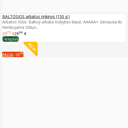
BALTOSIOS arbatos rinkinys (150 g.)
Arbatos rūšis: Baltoji arbata Kokybės klasė: AAAAA+ Geriausia iki:
Neribojama Stilius:..
73
66
23
€
29
€
Į krepšelį
%
Akcija
-20