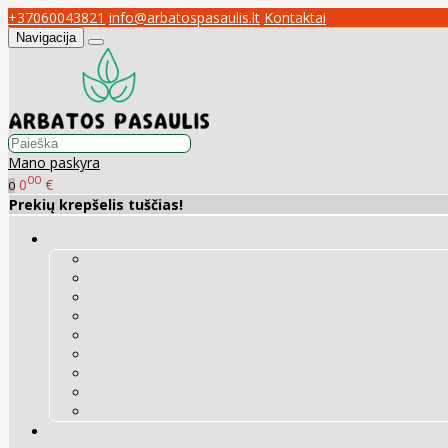
+37060043821
info@arbatospasaulis.lt
Kontaktai
Navigacija
Mano paskyra
00
0
€
0
Prekių krepšelis tuščias!