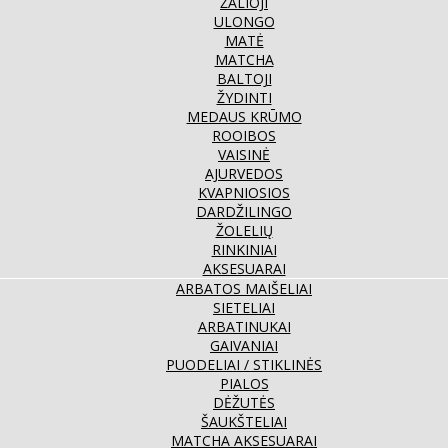
ŽALIOJI
ULONGO
MATĖ
MATCHA
BALTOJI
ŽYDINTI
MEDAUS KRŪMO
ROOIBOS
VAISINĖ
AJURVEDOS
KVAPNIOSIOS
DARDŽILINGO
ŽOLELIŲ
RINKINIAI
AKSESUARAI
ARBATOS MAIŠELIAI
SIETELIAI
ARBATINUKAI
GAIVANIAI
PUODELIAI / STIKLINĖS
PIALOS
DĖŽUTĖS
ŠAUKŠTELIAI
MATCHA AKSESUARAI