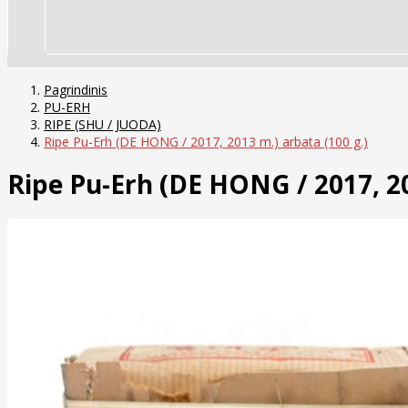
Pagrindinis
PU-ERH
RIPE (SHU / JUODA)
Ripe Pu-Erh (DE HONG / 2017, 2013 m.) arbata (100 g.)
Ripe Pu-Erh (DE HONG / 2017, 20