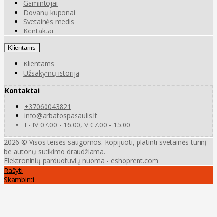
Gamintojai
Dovanų kuponai
Svetainės medis
Kontaktai
Klientams
Klientams
Užsakymų istorija
Kontaktai
+37060043821
info@arbatospasaulis.lt
I - IV 07.00 - 16.00, V 07.00 - 15.00
2026 © Visos teisės saugomos. Kopijuoti, platinti svetainės turinį
be autorių sutikimo draudžiama.
Elektroninių parduotuvių nuoma
-
eshoprent.com
Rašyti
Skambinti