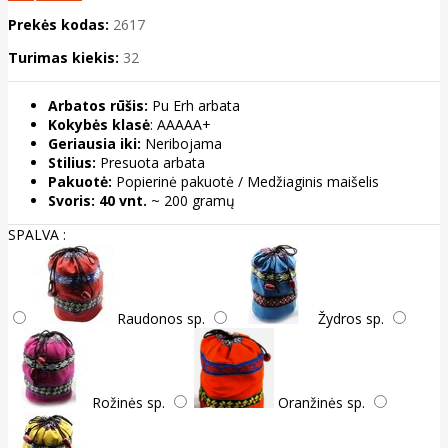
Prekės kodas:
2617
Turimas kiekis:
32
Arbatos rūšis:
Pu Erh arbata
Kokybės klasė
: AAAAA+
Geriausia iki:
Neribojama
Stilius:
Presuota arbata
Pakuotė:
Popierinė pakuotė / Medžiaginis maišelis
Svoris:
40 vnt.
~ 200 gramų
SPALVA :
Raudonos sp.
Žydros sp.
Rožinės sp.
Oranžinės sp.