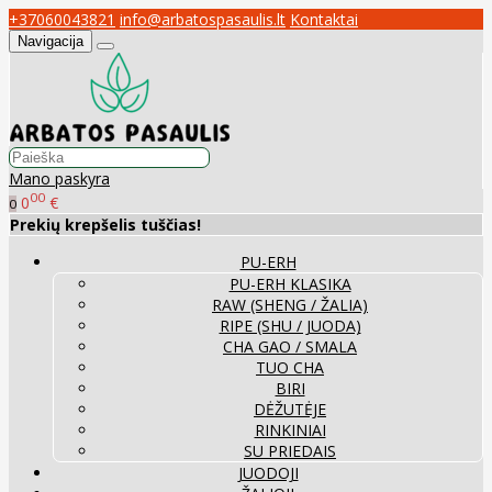
+37060043821
info@arbatospasaulis.lt
Kontaktai
Navigacija
Mano paskyra
00
0
€
0
Prekių krepšelis tuščias!
PU-ERH
PU-ERH KLASIKA
RAW (SHENG / ŽALIA)
RIPE (SHU / JUODA)
CHA GAO / SMALA
TUO CHA
BIRI
DĖŽUTĖJE
RINKINIAI
SU PRIEDAIS
JUODOJI