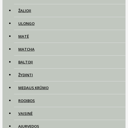
ŽALIOJI
ULONGO
MATĖ
MATCHA
BALTOJI
ŽYDINTI
MEDAUS KRŪMO
ROOIBOS
VAISINĖ
AJURVEDOS