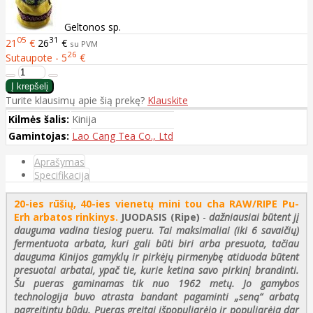
Geltonos sp.
05
31
21
€
26
€
su PVM
26
Sutaupote - 5
€
Turite klausimų apie šią prekę?
Klauskite
Kilmės šalis:
Kinija
Gamintojas:
Lao Cang Tea Co., Ltd
Aprašymas
Specifikacija
20-ies rūšių, 40-ies vienetų mini tou cha RAW/RIPE Pu-
Erh arbatos rinkinys.
JUODASIS (Ripe)
-
dažniausiai būtent jį
dauguma vadina tiesiog pueru. Tai maksimaliai (iki 6 savaičių)
fermentuota arbata, kuri gali būti biri arba presuota, tačiau
dauguma Kinijos gamyklų ir pirkėjų pirmenybę atiduoda būtent
presuotai arbatai, ypač tie, kurie ketina savo pirkinį brandinti.
Šu pueras gaminamas tik nuo 1962 metų. Jo gamybos
technologija buvo atrasta bandant pagaminti „seną“ arbatą
pagreitintu būdu. Pueras greitai išpopuliarėjo ir populiarėja dar