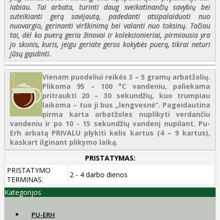
labiau. Tai arbata, turinti daug sveikatinančių savybių bei
suteikianti gerą savijautą, padedanti atsipalaiduoti nuo
nuovargio, gerinanti virškinimą bei valanti nuo toksinų. Tačiau
tai, dėl ko puerą geria žinovai ir kolekcionieriai, pirmiausia yra
jo skonis, kuris, jeigu geriate geros kokybės puerą, tikrai neturi
jūsų gąsdinti.
Vienam puodeliui reikės 3 – 5 gramų arbatžolių.
Plikoma 95 – 100 °C vandeniu, paliekama
pritraukti 20 – 30 sekundžių, kuo trumpiau
laikoma – tuo ji bus „lengvesnė“. Pageidautina
pirma karta arbatžoles nuplikyti verdančiu
vandeniu ir po 10 - 15 sekundžių vandenį nupilant. Pu-
Erh arbatą PRIVALU plykiti kelis kartus (4 – 9 kartus),
kaskart ilginant plikymo laiką.
PRISTATYMAS:
PRISTATYMO
2 - 4 darbo dienos
TERMINAS:
Kategorijos
PU-ERH