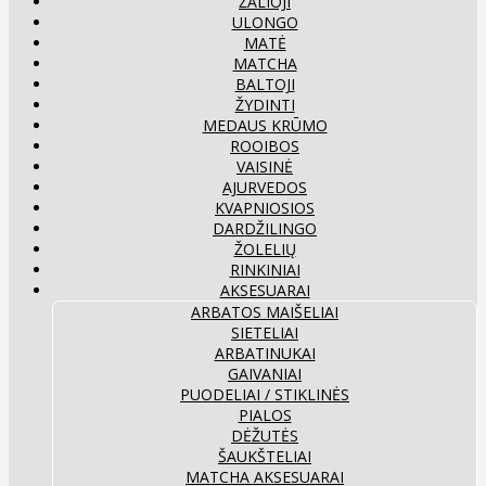
ŽALIOJI
ULONGO
MATĖ
MATCHA
BALTOJI
ŽYDINTI
MEDAUS KRŪMO
ROOIBOS
VAISINĖ
AJURVEDOS
KVAPNIOSIOS
DARDŽILINGO
ŽOLELIŲ
RINKINIAI
AKSESUARAI
ARBATOS MAIŠELIAI
SIETELIAI
ARBATINUKAI
GAIVANIAI
PUODELIAI / STIKLINĖS
PIALOS
DĖŽUTĖS
ŠAUKŠTELIAI
MATCHA AKSESUARAI