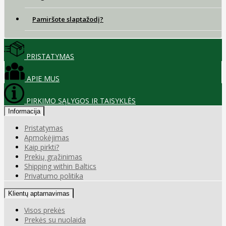
Pamiršote slaptažodį?
PRISTATYMAS
APIE MUS
PIRKIMO SĄLYGOS IR TAISYKLĖS
Informacija
Pristatymas
Apmokėjimas
Kaip pirkti?
Prekių grąžinimas
Shipping within Baltics
Privatumo politika
Klientų aptarnavimas
Visos prekės
Prekės su nuolaida