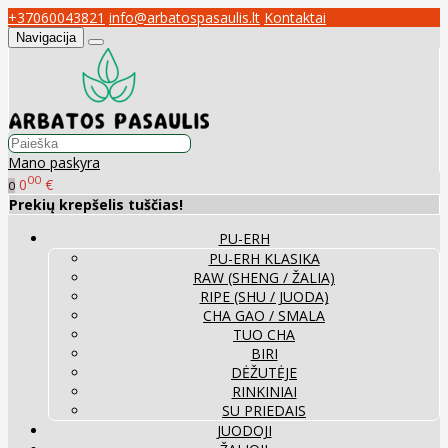
+37060043821
info@arbatospasaulis.lt
Kontaktai
Navigacija
Mano paskyra
00
0
€
0
Prekių krepšelis tuščias!
PU-ERH
PU-ERH KLASIKA
RAW (SHENG / ŽALIA)
RIPE (SHU / JUODA)
CHA GAO / SMALA
TUO CHA
BIRI
DĖŽUTĖJE
RINKINIAI
SU PRIEDAIS
JUODOJI