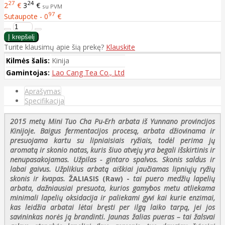
27
24
2
€
3
€
su PVM
97
Sutaupote - 0
€
Turite klausimų apie šią prekę?
Klauskite
Kilmės šalis:
Kinija
Gamintojas:
Lao Cang Tea Co., Ltd
Aprašymas
Specifikacija
2015 metų Mini Tuo Cha Pu-Erh arbata iš Yunnano provincijos
Kinijoje. Baigus fermentacijos procesą, arbata džiovinama ir
presuojama kartu su lipniaisiais ryžiais, todėl perima jų
aromatą ir skonio natas, kuris šiuo atvejų yra begali išskirtinis ir
nenupasakojamas. Užpilas - gintaro spalvos. Skonis saldus ir
labai gaivus. Užplikius arbatą aiškiai jaučiamas lipniųjų ryžių
skonis ir kvapas.
ŽALIASIS (Raw) -
tai puero medžių lapelių
arbata, dažniausiai presuota, kurios gamybos metu atliekama
minimali lapelių oksidacija ir paliekami gyvi kai kurie enzimai,
kas leidžia arbatai lėtai bręsti per ilgą laiko tarpą, jei jos
savininkas norės ją brandinti. Jaunas žalias pueras – tai žalsvai