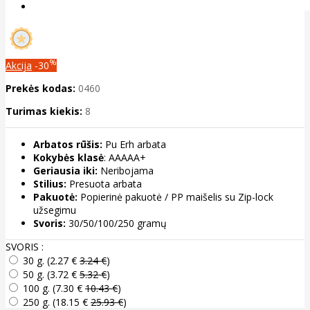
%
Akcija
-30
Prekės kodas:
0460
Turimas kiekis:
8
Arbatos rūšis:
Pu Erh arbata
Kokybės klasė
: AAAAA+
Geriausia iki:
Neribojama
Stilius:
Presuota arbata
Pakuotė:
Popierinė pakuotė / PP maišelis su Zip-lock
užsegimu
Svoris:
30/50/100/250 gramų
SVORIS :
30 g. (
2.27 €
3.24 €
)
50 g. (
3.72 €
5.32 €
)
100 g. (
7.30 €
10.43 €
)
250 g. (
18.15 €
25.93 €
)