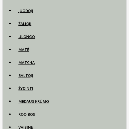
JUODOJI
ŽALIOJI
ULONGO
MATĖ
MATCHA
BALTOJI
ŽYDINTI
MEDAUS KRŪMO
ROOIBOS
VAISINĖ