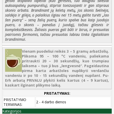
gelsvo atspalvio lapeliai (kuo geresnis, tuo daugiau šviesiai
auksaspalvių pumpurėlių), stipriai tonizuojanti ir gan stipraus
skonio arbata. Brandinant ją keletą metų, jos skonis švelnėja,
saldėja ir gilėja, o palaikius ilgiau nei 15 metų galite turėti „lao
šen puerą“ – seną žalią puerą, kurio spalva bus kaip juodojo
puero, o skonis – panašus į juodąjį, tačiau gilesnis ir
kompleksiškesnis. Žaliasis pueras gali būti ir birus, ir presuotas
įvairiomis formomis, tačiau presuotas labiau tinka ilgalaikiam
brandinimui.
Vienam puodeliui reikės 3 – 5 gramų arbatžolių.
Plikoma 95 – 100 °C vandeniu, paliekama
pritraukti 20 – 30 sekundžių, kuo trumpiau
laikoma – tuo ji bus „lengvesnė“. Pageidautina
pirma karta arbatžoles nuplikyti verdančiu
vandeniu ir po 10 - 15 sekundžių vandenį nupilant. Pu-
Erh arbatą PRIVALU plykiti kelis kartus (4 – 9 kartus),
kaskart ilginant plikymo laiką.
PRISTATYMAS:
PRISTATYMO
2 - 4 darbo dienos
TERMINAS:
Kategorijos