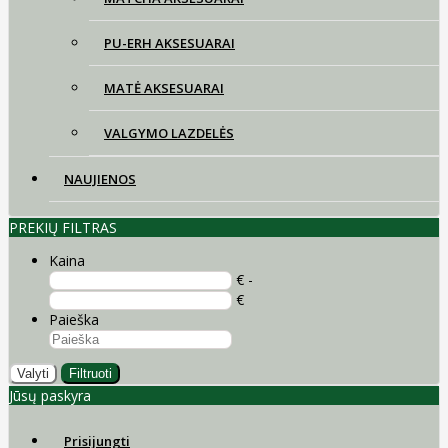
PU-ERH AKSESUARAI
MATĖ AKSESUARAI
VALGYMO LAZDELĖS
NAUJIENOS
PREKIŲ FILTRAS
Kaina
€ -
€
Paieška
Valyti
Filtruoti
Jūsų paskyra
Prisijungti