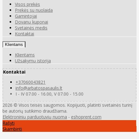
Visos prekės
Prekės su nuolaida
Gamintojai
Dovanų kuponai
Svetainės medis
Kontaktai
Klientams
Klientams
Užsakymų istorija
Kontaktai
+37060043821
info@arbatospasaulis.lt
I - IV 07.00 - 16.00, V 07.00 - 15.00
2026 © Visos teisės saugomos. Kopijuoti, platinti svetainės turinį
be autorių sutikimo draudžiama.
Elektroninių parduotuvių nuoma
-
eshoprent.com
Rašyti
Skambinti