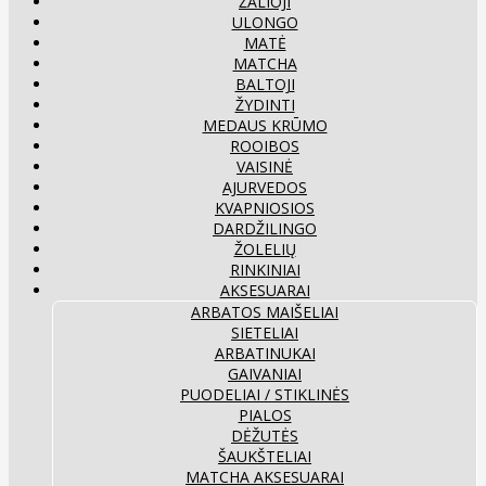
ŽALIOJI
ULONGO
MATĖ
MATCHA
BALTOJI
ŽYDINTI
MEDAUS KRŪMO
ROOIBOS
VAISINĖ
AJURVEDOS
KVAPNIOSIOS
DARDŽILINGO
ŽOLELIŲ
RINKINIAI
AKSESUARAI
ARBATOS MAIŠELIAI
SIETELIAI
ARBATINUKAI
GAIVANIAI
PUODELIAI / STIKLINĖS
PIALOS
DĖŽUTĖS
ŠAUKŠTELIAI
MATCHA AKSESUARAI