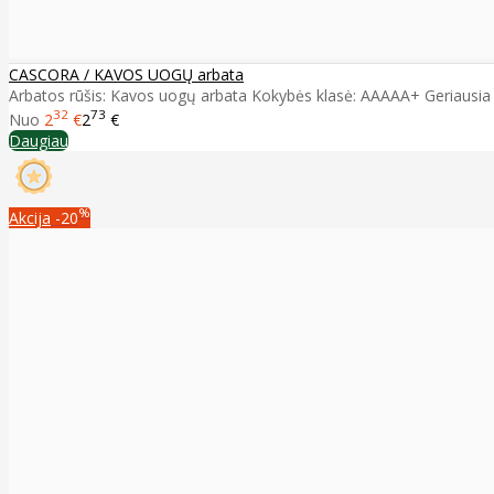
CASCORA / KAVOS UOGŲ arbata
Arbatos rūšis: Kavos uogų arbata Kokybės klasė: AAAAA+ Geriausia iki
32
73
Nuo
2
€
2
€
Daugiau
%
Akcija
-20