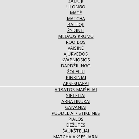
ŽALIOJI
ULONGO
MATĖ
MATCHA
BALTOJI
ŽYDINTI
MEDAUS KRŪMO
ROOIBOS
VAISINĖ
AJURVEDOS
KVAPNIOSIOS
DARDŽILINGO
ŽOLELIŲ
RINKINIAI
AKSESUARAI
ARBATOS MAIŠELIAI
SIETELIAI
ARBATINUKAI
GAIVANIAI
PUODELIAI / STIKLINĖS
PIALOS
DĖŽUTĖS
ŠAUKŠTELIAI
MATCHA AKSESUARAI