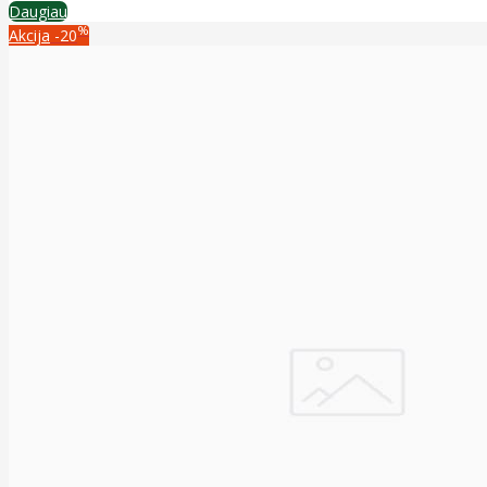
Daugiau
%
Akcija
-20