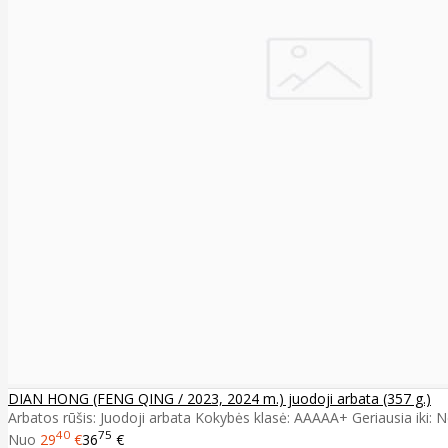
DIAN HONG (FENG QING / 2023, 2024 m.) juodoji arbata (357 g.)
Arbatos rūšis: Juodoji arbata Kokybės klasė: AAAAA+ Geriausia iki: Ne
40
75
Nuo
29
€
36
€