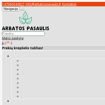
+37060043821
info@arbatospasaulis.lt
Kontaktai
Navigacija
Mano paskyra
00
0
€
0
Prekių krepšelis tuščias!