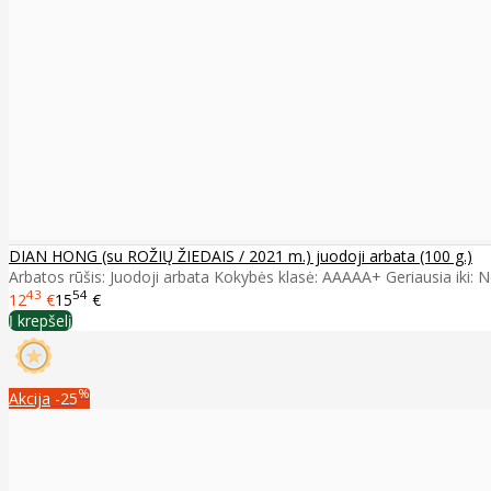
DIAN HONG (su ROŽIŲ ŽIEDAIS / 2021 m.) juodoji arbata (100 g.)
Arbatos rūšis: Juodoji arbata Kokybės klasė: AAAAA+ Geriausia iki: Ne
43
54
12
€
15
€
Į krepšelį
%
Akcija
-25