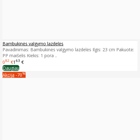
Bambukinės valgymo lazdelės
Pavadinimas: Bambukinės valgymo lazdelės Ilgis: 23 cm Pakuotė:
PP maišelis Kiekis: 1 pora ..
82
63
0
€
1
€
Daugiau
%
Akcija
-70