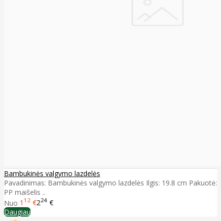
Bambukinės valgymo lazdelės
Pavadinimas: Bambukinės valgymo lazdelės Ilgis: 19.8 cm Pakuotė:
PP maišelis ..
12
24
Nuo
1
€
2
€
Daugiau