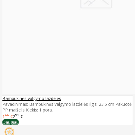
Bambukinės valgymo lazdelės
Pavadinimas: Bambukinės valgymo lazdelės Ilgis: 23.5 cm Pakuotė:
PP maišelis Kiekis: 1 pora..
46
91
1
€
2
€
Daugiau