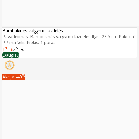
Bambukinės valgymo lazdelės
Pavadinimas: Bambukinės valgymo lazdelės Ilgis: 23.5 cm Pakuotė:
PP maišelis Kiekis: 1 pora..
41
81
1
€
2
€
Daugiau
%
Akcija
-40