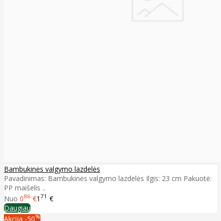
Bambukinės valgymo lazdelės
Pavadinimas: Bambukinės valgymo lazdelės Ilgis: 23 cm Pakuotė:
PP maišelis ..
86
71
Nuo
0
€
1
€
Daugiau
%
Akcija
-50