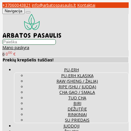
+37060043821
info@arbatospasaulis.lt
Kontaktai
Navigacija
Mano paskyra
00
0
€
0
Prekių krepšelis tuščias!
PU-ERH
PU-ERH KLASIKA
RAW (SHENG / ŽALIA)
RIPE (SHU / JUODA)
CHA GAO / SMALA
TUO CHA
BIRI
DĖŽUTĖJE
RINKINIAI
SU PRIEDAIS
JUODOJI