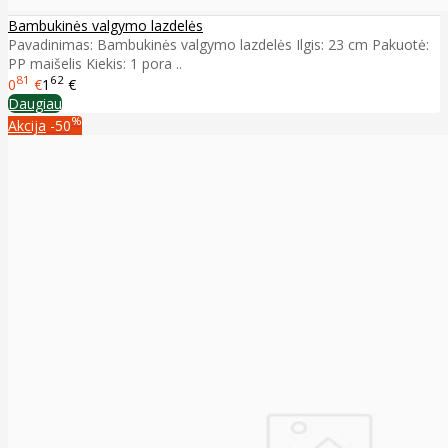
Bambukinės valgymo lazdelės
Pavadinimas: Bambukinės valgymo lazdelės Ilgis: 23 cm Pakuotė:
PP maišelis Kiekis: 1 pora ..
81
62
0
€
1
€
Daugiau
%
Akcija
-50