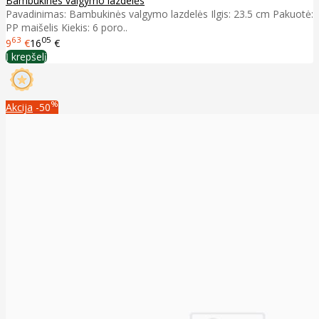
Bambukinės valgymo lazdelės
Pavadinimas: Bambukinės valgymo lazdelės Ilgis: 23.5 cm Pakuotė:
PP maišelis Kiekis: 6 poro..
63
05
9
€
16
€
Į krepšelį
%
Akcija
-50