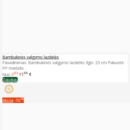
Bambukinės valgymo lazdelės
Pavadinimas: Bambukinės valgymo lazdelės Ilgis: 23 cm Pakuotė:
PP maišelis ..
83
66
Nuo
0
€
1
€
Daugiau
%
Akcija
-50