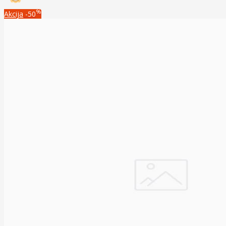
%
Akcija
-50