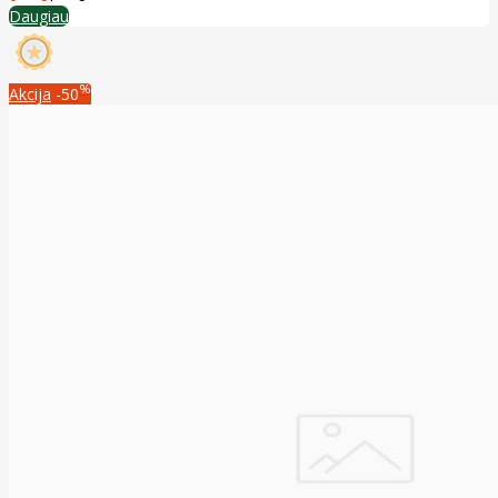
Daugiau
%
Akcija
-50