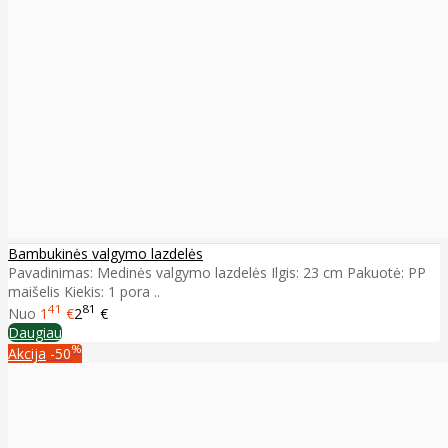
Bambukinės valgymo lazdelės
Pavadinimas: Medinės valgymo lazdelės Ilgis: 23 cm Pakuotė: PP
maišelis Kiekis: 1 pora ..
41
81
Nuo
1
€
2
€
Daugiau
%
Akcija
-50