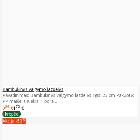
Bambukinės valgymo lazdelės
Pavadinimas: Bambukinės valgymo lazdelės Ilgis: 23 cm Pakuotė:
PP maišelis Kiekis: 1 pora ..
86
72
0
€
1
€
Į krepšelį
%
Akcija
-50