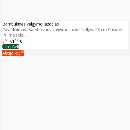
Bambukinės valgymo lazdelės
Pavadinimas: Bambukinės valgymo lazdelės Ilgis: 23 cm Pakuotė:
PP maišelis ..
84
67
0
€
1
€
Į krepšelį
%
Akcija
-55