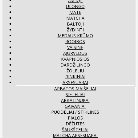
ŽALIOJI
ULONGO
MATĖ
MATCHA
BALTOJI
ŽYDINTI
MEDAUS KRŪMO
ROOIBOS
VAISINĖ
AJURVEDOS
KVAPNIOSIOS
DARDŽILINGO
ŽOLELIŲ
RINKINIAI
AKSESUARAI
ARBATOS MAIŠELIAI
SIETELIAI
ARBATINUKAI
GAIVANIAI
PUODELIAI / STIKLINĖS
PIALOS
DĖŽUTĖS
ŠAUKŠTELIAI
MATCHA AKSESUARAI