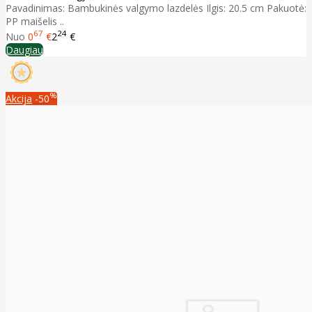
Pavadinimas: Bambukinės valgymo lazdelės Ilgis: 20.5 cm Pakuotė:
PP maišelis ..
67
24
Nuo
0
€
2
€
Daugiau
%
Akcija
-50