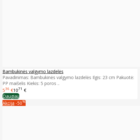
Bambukinės valgymo lazdelės
Pavadinimas: Bambukinės valgymo lazdelės Ilgis: 23 cm Pakuotė:
PP maišelis Kiekis: 5 poros ..
36
71
5
€
10
€
Daugiau
%
Akcija
-50