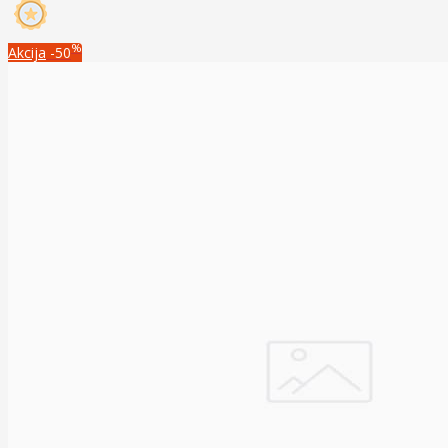
%
Akcija
-50