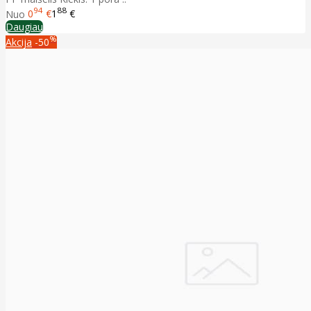
94
88
Nuo
0
€
1
€
Daugiau
%
Akcija
-50