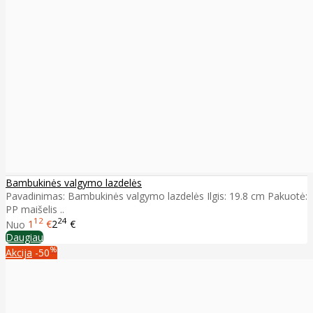
Bambukinės valgymo lazdelės
Pavadinimas: Bambukinės valgymo lazdelės Ilgis: 19.8 cm Pakuotė:
PP maišelis ..
12
24
Nuo
1
€
2
€
Daugiau
%
Akcija
-50