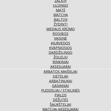
ŽALIOJI
ULONGO
MATĖ
MATCHA
BALTOJI
ŽYDINTI
MEDAUS KRŪMO
ROOIBOS
VAISINĖ
AJURVEDOS
KVAPNIOSIOS
DARDŽILINGO
ŽOLELIŲ
RINKINIAI
AKSESUARAI
ARBATOS MAIŠELIAI
SIETELIAI
ARBATINUKAI
GAIVANIAI
PUODELIAI / STIKLINĖS
PIALOS
DĖŽUTĖS
ŠAUKŠTELIAI
MATCHA AKSESUARAI