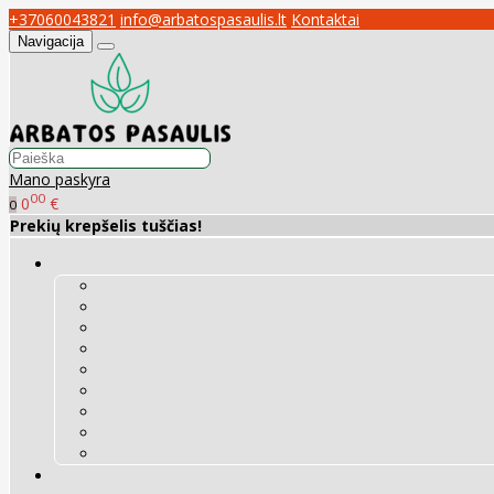
+37060043821
info@arbatospasaulis.lt
Kontaktai
Navigacija
Mano paskyra
00
0
€
0
Prekių krepšelis tuščias!