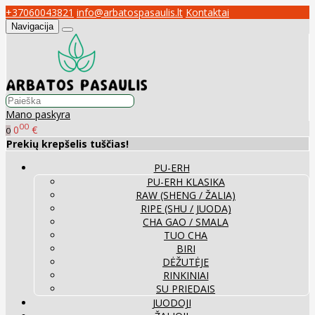
+37060043821
info@arbatospasaulis.lt
Kontaktai
Navigacija
Mano paskyra
00
0
€
0
Prekių krepšelis tuščias!
PU-ERH
PU-ERH KLASIKA
RAW (SHENG / ŽALIA)
RIPE (SHU / JUODA)
CHA GAO / SMALA
TUO CHA
BIRI
DĖŽUTĖJE
RINKINIAI
SU PRIEDAIS
JUODOJI