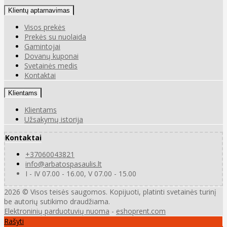
Klientų aptarnavimas
Visos prekės
Prekės su nuolaida
Gamintojai
Dovanų kuponai
Svetainės medis
Kontaktai
Klientams
Klientams
Užsakymų istorija
Kontaktai
+37060043821
info@arbatospasaulis.lt
I - IV 07.00 - 16.00, V 07.00 - 15.00
2026 © Visos teisės saugomos. Kopijuoti, platinti svetainės turinį
be autorių sutikimo draudžiama.
Elektroninių parduotuvių nuoma
-
eshoprent.com
Rašyti