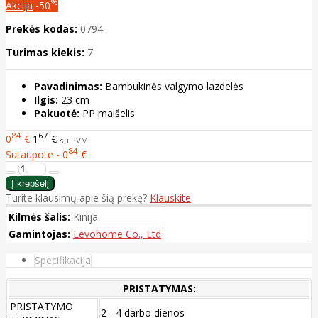
%
Akcija
-50
Prekės kodas:
0794
Turimas kiekis:
7
Pavadinimas:
Bambukinės valgymo lazdelės
Ilgis:
23 cm
Pakuotė:
PP maišelis
84
67
0
€
1
€
su PVM
84
Sutaupote - 0
€
Turite klausimų apie šią prekę?
Klauskite
Kilmės šalis:
Kinija
Gamintojas:
Levohome Co., Ltd
Specifikacija
PRISTATYMAS:
PRISTATYMO
2 - 4 darbo dienos