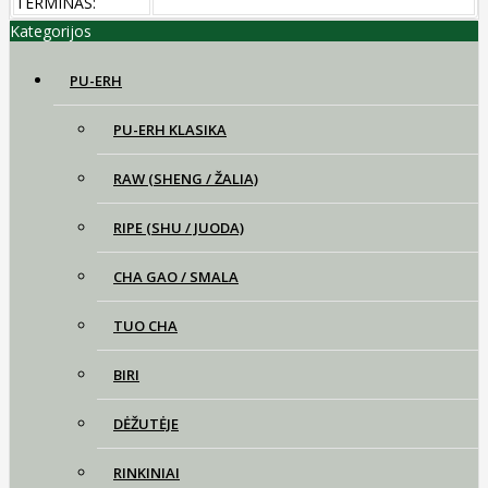
TERMINAS:
Kategorijos
PU-ERH
PU-ERH KLASIKA
RAW (SHENG / ŽALIA)
RIPE (SHU / JUODA)
CHA GAO / SMALA
TUO CHA
BIRI
DĖŽUTĖJE
RINKINIAI