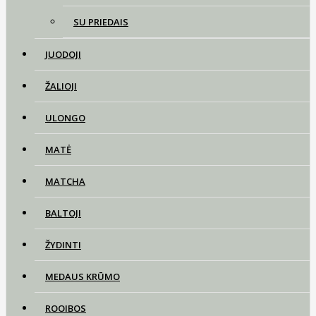
SU PRIEDAIS
JUODOJI
ŽALIOJI
ULONGO
MATĖ
MATCHA
BALTOJI
ŽYDINTI
MEDAUS KRŪMO
ROOIBOS