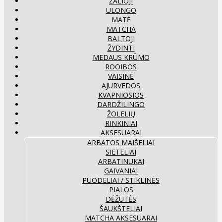
ŽALIOJI
ULONGO
MATĖ
MATCHA
BALTOJI
ŽYDINTI
MEDAUS KRŪMO
ROOIBOS
VAISINĖ
AJURVEDOS
KVAPNIOSIOS
DARDŽILINGO
ŽOLELIŲ
RINKINIAI
AKSESUARAI
ARBATOS MAIŠELIAI
SIETELIAI
ARBATINUKAI
GAIVANIAI
PUODELIAI / STIKLINĖS
PIALOS
DĖŽUTĖS
ŠAUKŠTELIAI
MATCHA AKSESUARAI