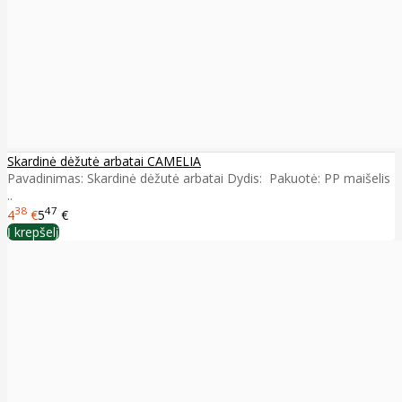
Skardinė dėžutė arbatai CAMELIA
Pavadinimas: Skardinė dėžutė arbatai Dydis: Pakuotė: PP maišelis
..
38
47
4
€
5
€
Į krepšelį