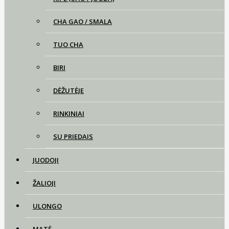
CHA GAO / SMALA
TUO CHA
BIRI
DĖŽUTĖJE
RINKINIAI
SU PRIEDAIS
JUODOJI
ŽALIOJI
ULONGO