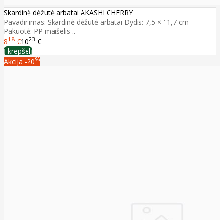
Skardinė dėžutė arbatai AKASHI CHERRY
Pavadinimas: Skardinė dėžutė arbatai Dydis: 7,5 × 11,7 cm
Pakuotė: PP maišelis ..
18
23
8
€
10
€
Į krepšelį
%
Akcija
-20