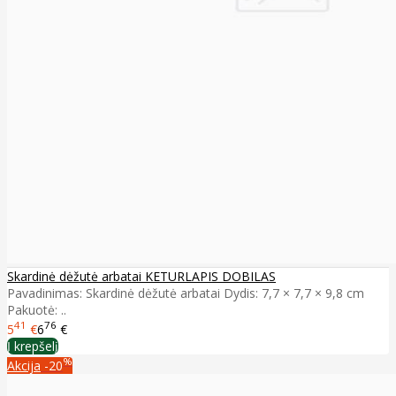
Skardinė dėžutė arbatai KETURLAPIS DOBILAS
Pavadinimas: Skardinė dėžutė arbatai Dydis: 7,7 × 7,7 × 9,8 cm
Pakuotė: ..
41
76
5
€
6
€
Į krepšelį
%
Akcija
-20