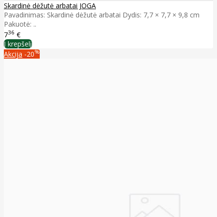
Skardinė dėžutė arbatai JOGA
Pavadinimas: Skardinė dėžutė arbatai Dydis: 7,7 × 7,7 × 9,8 cm
Pakuotė: ..
36
7
€
Į krepšelį
%
Akcija
-20