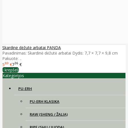
Skardinė dėžutė arbatai PANDA
Pavadinimas: Skardinė dėžutė arbatai Dydis: 7,7 × 7,7 × 9,8 cm
Pakuotė: ..
89
36
5
€
7
€
Į krepšelį
Kategorijos
PU-ERH
PU-ERH KLASIKA
RAW (SHENG / ŽALIA)
RIPE (SHU / JUODA)