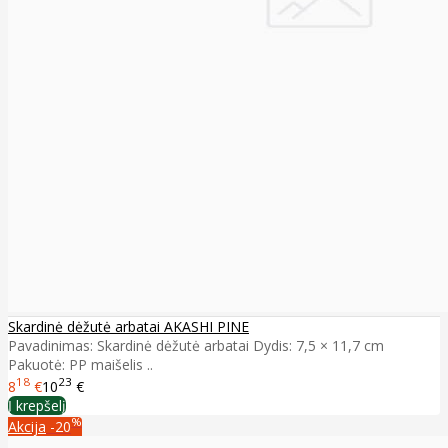
Skardinė dėžutė arbatai AKASHI PINE
Pavadinimas: Skardinė dėžutė arbatai Dydis: 7,5 × 11,7 cm
Pakuotė: PP maišelis ..
18
23
8
€
10
€
Į krepšelį
%
Akcija
-20