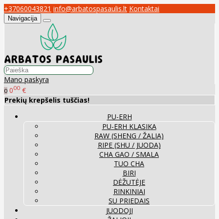
+37060043821
info@arbatospasaulis.lt
Kontaktai
Navigacija
Mano paskyra
00
0
€
0
Prekių krepšelis tuščias!
PU-ERH
PU-ERH KLASIKA
RAW (SHENG / ŽALIA)
RIPE (SHU / JUODA)
CHA GAO / SMALA
TUO CHA
BIRI
DĖŽUTĖJE
RINKINIAI
SU PRIEDAIS
JUODOJI