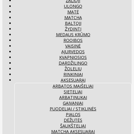
ŽALIOJI
ULONGO
MATĖ
MATCHA
BALTOJI
ŽYDINTI
MEDAUS KRŪMO
ROOIBOS
VAISINĖ
AJURVEDOS
KVAPNIOSIOS
DARDŽILINGO
ŽOLELIŲ
RINKINIAI
AKSESUARAI
ARBATOS MAIŠELIAI
SIETELIAI
ARBATINUKAI
GAIVANIAI
PUODELIAI / STIKLINĖS
PIALOS
DĖŽUTĖS
ŠAUKŠTELIAI
MATCHA AKSESUARAI