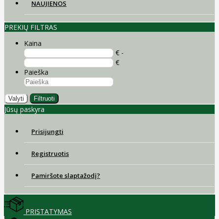
NAUJIENOS
PREKIŲ FILTRAS
Kaina
€ -
€
Paieška
Valyti
Filtruoti
Jūsų paskyra
Prisijungti
Registruotis
Pamiršote slaptažodį?
PRISTATYMAS