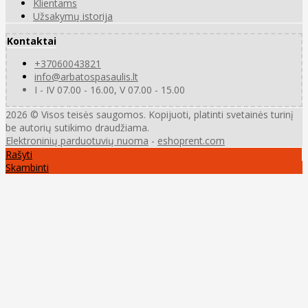
Klientams
Užsakymų istorija
Kontaktai
+37060043821
info@arbatospasaulis.lt
I - IV 07.00 - 16.00, V 07.00 - 15.00
2026 © Visos teisės saugomos. Kopijuoti, platinti svetainės turinį
be autorių sutikimo draudžiama.
Elektroninių parduotuvių nuoma
-
eshoprent.com
Rašyti
Skambinti