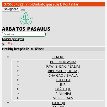
+37060043821
info@arbatospasaulis.lt
Kontaktai
Navigacija
Mano paskyra
00
0
€
0
Prekių krepšelis tuščias!
PU-ERH
PU-ERH KLASIKA
RAW (SHENG / ŽALIA)
RIPE (SHU / JUODA)
CHA GAO / SMALA
TUO CHA
BIRI
DĖŽUTĖJE
RINKINIAI
SU PRIEDAIS
JUODOJI