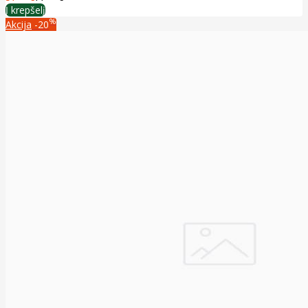
Į krepšelį
%
Akcija
-20