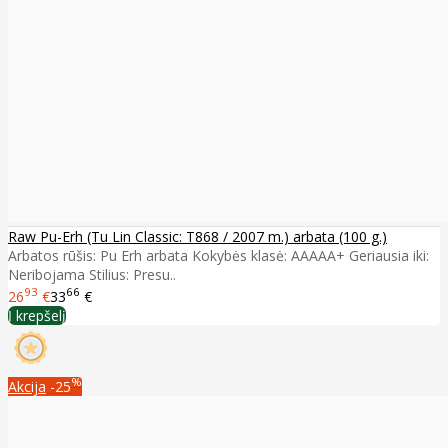
Raw Pu-Erh (Tu Lin Classic: T868 / 2007 m.) arbata (100 g.)
Arbatos rūšis: Pu Erh arbata Kokybės klasė: AAAAA+ Geriausia iki:
Neribojama Stilius: Presu..
93
66
26
€
33
€
Į krepšelį
%
Akcija
-25