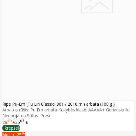
Ripe Pu-Erh (Tu Lin Classic: 801 / 2010 m.) arbata (100 g.)
Arbatos rūšis: Pu Erh arbata Kokybės klasė: AAAAA+ Geriausia iki:
Neribojama Stilius: Presu..
50
63
28
€
35
€
Į krepšelį
%
Akcija
-25