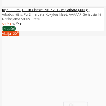
Ripe Pu-Erh (Tu Lin Classic: 701 / 2012 m.) arbata (400 g.)
Arbatos rūšis: Pu Erh arbata Kokybės klasė: AAAAA+ Geriausia iki:
Neribojama Stilius: Presu..
56
75
69
€
92
€
Į krepšelį
%
Akcija
-20