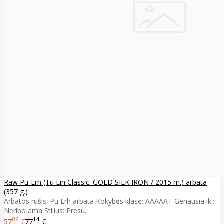
Raw Pu-Erh (Tu Lin Classic: GOLD SILK IRON / 2015 m.) arbata
(357 g.)
Arbatos rūšis: Pu Erh arbata Kokybės klasė: AAAAA+ Geriausia iki:
Neribojama Stilius: Presu..
86
14
57
€
77
€