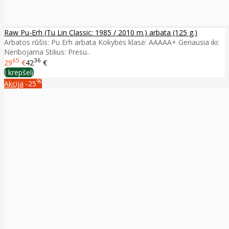
Raw Pu-Erh (Tu Lin Classic: 1985 / 2010 m.) arbata (125 g.)
Arbatos rūšis: Pu Erh arbata Kokybės klasė: AAAAA+ Geriausia iki:
Neribojama Stilius: Presu..
65
36
29
€
42
€
Į krepšelį
%
Akcija
-25