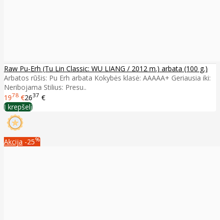
Raw Pu-Erh (Tu Lin Classic: WU LIANG / 2012 m.) arbata (100 g.)
Arbatos rūšis: Pu Erh arbata Kokybės klasė: AAAAA+ Geriausia iki:
Neribojama Stilius: Presu..
78
37
19
€
26
€
Į krepšelį
%
Akcija
-25