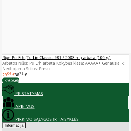
Ripe Pu-Erh (Tu Lin Classic: 981 / 2008 m.) arbata (100 g.)
Arbatos rūšis: Pu Erh arbata Kokybės klasė: AAAAA+ Geriausia iki:
Neribojama Stilius: Presu..
04
72
29
€
38
€
Į krepšelį
PRISTATYMAS
APIE MUS
PIRKIMO SĄLYGOS IR TAISYKLĖS
Informacija