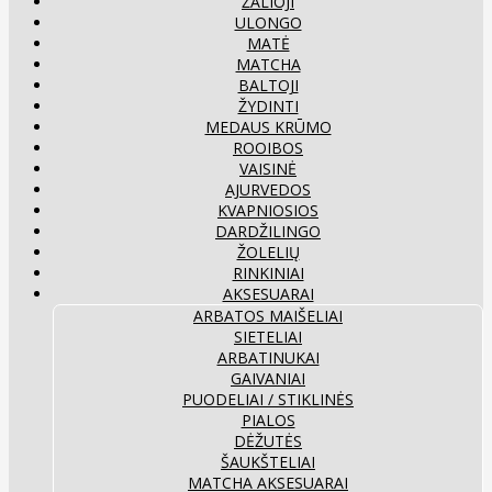
ŽALIOJI
ULONGO
MATĖ
MATCHA
BALTOJI
ŽYDINTI
MEDAUS KRŪMO
ROOIBOS
VAISINĖ
AJURVEDOS
KVAPNIOSIOS
DARDŽILINGO
ŽOLELIŲ
RINKINIAI
AKSESUARAI
ARBATOS MAIŠELIAI
SIETELIAI
ARBATINUKAI
GAIVANIAI
PUODELIAI / STIKLINĖS
PIALOS
DĖŽUTĖS
ŠAUKŠTELIAI
MATCHA AKSESUARAI