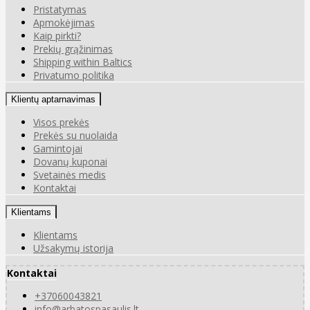
Pristatymas
Apmokėjimas
Kaip pirkti?
Prekių grąžinimas
Shipping within Baltics
Privatumo politika
Klientų aptarnavimas
Visos prekės
Prekės su nuolaida
Gamintojai
Dovanų kuponai
Svetainės medis
Kontaktai
Klientams
Klientams
Užsakymų istorija
Kontaktai
+37060043821
info@arbatospasaulis.lt