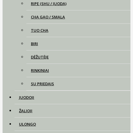
RIPE (SHU / JUODA)
CHA GAO / SMALA
TUO CHA
BIRI
DĖŽUTĖJE
RINKINIAI
SU PRIEDAIS
JUODOJI
ŽALIOJI
ULONGO