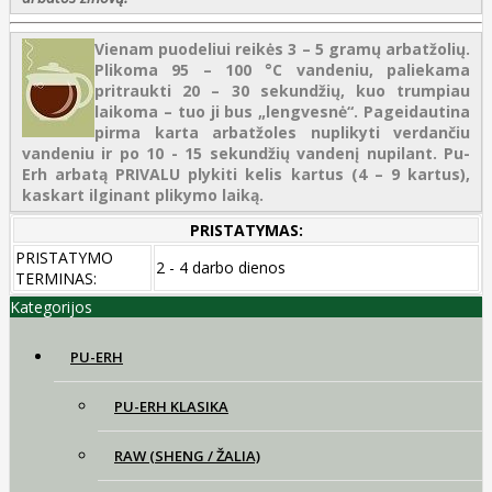
Vienam puodeliui reikės 3 – 5 gramų arbatžolių.
Plikoma 95 – 100 °C vandeniu, paliekama
pritraukti 20 – 30 sekundžių, kuo trumpiau
laikoma – tuo ji bus „lengvesnė“. Pageidautina
pirma karta arbatžoles nuplikyti verdančiu
vandeniu ir po 10 - 15 sekundžių vandenį nupilant. Pu-
Erh arbatą PRIVALU plykiti kelis kartus (4 – 9 kartus),
kaskart ilginant plikymo laiką.
PRISTATYMAS:
PRISTATYMO
2 - 4 darbo dienos
TERMINAS:
Kategorijos
PU-ERH
PU-ERH KLASIKA
RAW (SHENG / ŽALIA)