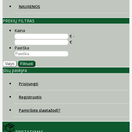
NAUJIENOS
PREKIŲ FILTRAS
Kaina
€ -
€
Paieška
Valyti
Filtruoti
Jūsų paskyra
Prisijungti
Registruotis
Pamiršote slaptažodį?
PRISTATYMAS