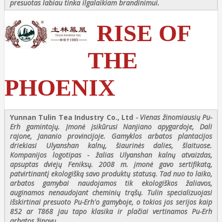
presuotas labiau tinka ilgalaikiam brandinimui.
RISE OF
THE
PHOENIX
Yunnan Tulin Tea Industry Co., Ltd
- Vienas žinomiausių Pu-
Erh gamintojų. Įmonė įsikūrusi Nanjiano apygardoje, Dali
rajone, Jananio provincijoje. Gamyklos arbatos plantacijos
driekiasi Ulyanshan kalnų, šiaurinės dalies, šlaituose.
Kompanijos logotipas - žalias Ulyanshan kalnų atvaizdas,
apsuptas dviejų Feniksų. 2008 m. įmonė gavo sertifikatą,
patvirtinantį ekologišką savo produktų statusą. Tad nuo to laiko,
arbatos gamybai naudojamos tik ekologiškos žaliavos,
auginamos nenaudojant cheminių trąšų. Tulin specializuojasi
išskirtinai presuoto Pu-Erh'o gamyboje, o tokios jos serijos kaip
852 ar T868 jau tapo klasika ir plačiai vertinamos Pu-Erh
arbatos žinovų.