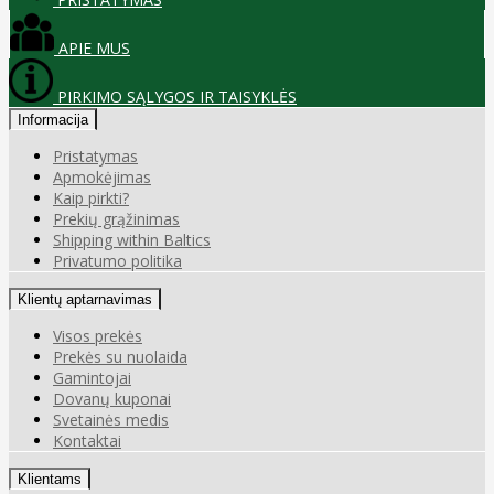
APIE MUS
PIRKIMO SĄLYGOS IR TAISYKLĖS
Informacija
Pristatymas
Apmokėjimas
Kaip pirkti?
Prekių grąžinimas
Shipping within Baltics
Privatumo politika
Klientų aptarnavimas
Visos prekės
Prekės su nuolaida
Gamintojai
Dovanų kuponai
Svetainės medis
Kontaktai
Klientams