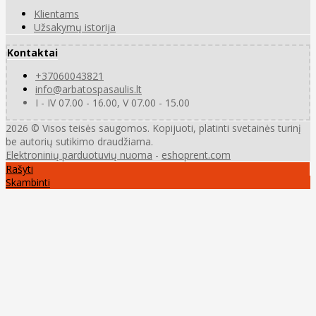
Klientams
Užsakymų istorija
Kontaktai
+37060043821
info@arbatospasaulis.lt
I - IV 07.00 - 16.00, V 07.00 - 15.00
2026 © Visos teisės saugomos. Kopijuoti, platinti svetainės turinį
be autorių sutikimo draudžiama.
Elektroninių parduotuvių nuoma
-
eshoprent.com
Rašyti
Skambinti