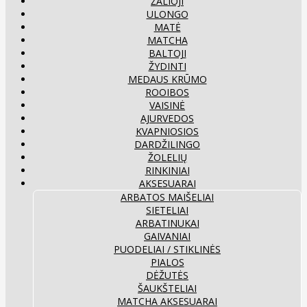
ŽALIOJI
ULONGO
MATĖ
MATCHA
BALTOJI
ŽYDINTI
MEDAUS KRŪMO
ROOIBOS
VAISINĖ
AJURVEDOS
KVAPNIOSIOS
DARDŽILINGO
ŽOLELIŲ
RINKINIAI
AKSESUARAI
ARBATOS MAIŠELIAI
SIETELIAI
ARBATINUKAI
GAIVANIAI
PUODELIAI / STIKLINĖS
PIALOS
DĖŽUTĖS
ŠAUKŠTELIAI
MATCHA AKSESUARAI