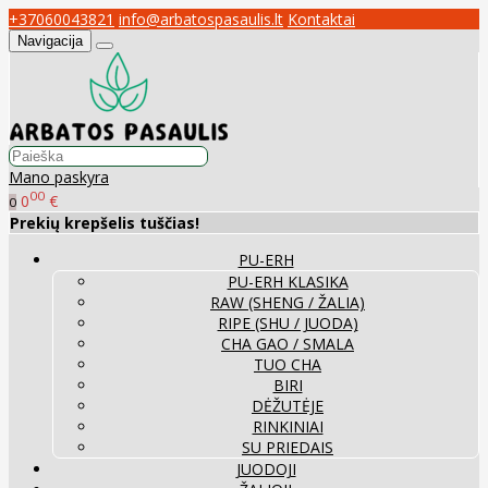
+37060043821
info@arbatospasaulis.lt
Kontaktai
Navigacija
Mano paskyra
00
0
€
0
Prekių krepšelis tuščias!
PU-ERH
PU-ERH KLASIKA
RAW (SHENG / ŽALIA)
RIPE (SHU / JUODA)
CHA GAO / SMALA
TUO CHA
BIRI
DĖŽUTĖJE
RINKINIAI
SU PRIEDAIS
JUODOJI