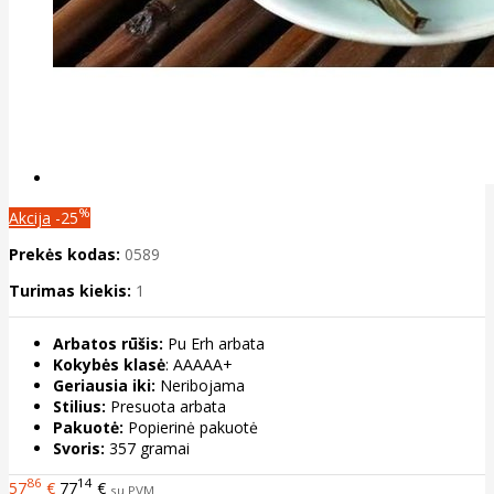
%
Akcija
-25
Prekės kodas:
0589
Turimas kiekis:
1
Arbatos rūšis:
Pu Erh arbata
Kokybės klasė
: AAAAA+
Geriausia iki:
Neribojama
Stilius:
Presuota arbata
Pakuotė:
Popierinė pakuotė
Svoris:
357 gramai
86
14
57
€
77
€
su PVM