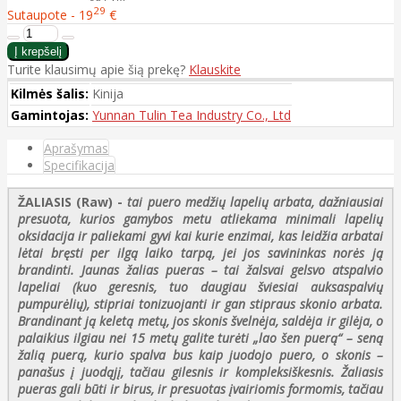
29
Sutaupote - 19
€
Turite klausimų apie šią prekę?
Klauskite
Kilmės šalis:
Kinija
Gamintojas:
Yunnan Tulin Tea Industry Co., Ltd
Aprašymas
Specifikacija
ŽALIASIS (Raw)
-
tai puero medžių lapelių arbata, dažniausiai
presuota, kurios gamybos metu atliekama minimali lapelių
oksidacija ir paliekami gyvi kai kurie enzimai, kas leidžia arbatai
lėtai bręsti per ilgą laiko tarpą, jei jos savininkas norės ją
brandinti. Jaunas žalias pueras – tai žalsvai gelsvo atspalvio
lapeliai (kuo geresnis, tuo daugiau šviesiai auksaspalvių
pumpurėlių), stipriai tonizuojanti ir gan stipraus skonio arbata.
Brandinant ją keletą metų, jos skonis švelnėja, saldėja ir gilėja, o
palaikius ilgiau nei 15 metų galite turėti „lao šen puerą“ – seną
žalią puerą, kurio spalva bus kaip juodojo puero, o skonis –
panašus į juodąjį, tačiau gilesnis ir kompleksiškesnis. Žaliasis
pueras gali būti ir birus, ir presuotas įvairiomis formomis, tačiau