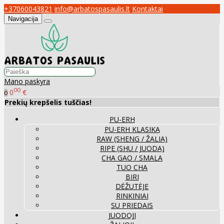
+37060043821
info@arbatospasaulis.lt
Kontaktai
Navigacija
Mano paskyra
00
0
€
0
Prekių krepšelis tuščias!
PU-ERH
PU-ERH KLASIKA
RAW (SHENG / ŽALIA)
RIPE (SHU / JUODA)
CHA GAO / SMALA
TUO CHA
BIRI
DĖŽUTĖJE
RINKINIAI
SU PRIEDAIS
JUODOJI