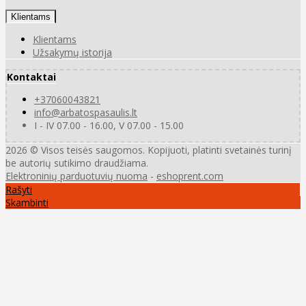
Klientams
Klientams
Užsakymų istorija
Kontaktai
+37060043821
info@arbatospasaulis.lt
I - IV 07.00 - 16.00, V 07.00 - 15.00
2026 © Visos teisės saugomos. Kopijuoti, platinti svetainės turinį
be autorių sutikimo draudžiama.
Elektroninių parduotuvių nuoma
-
eshoprent.com
Rašyti
Skambinti