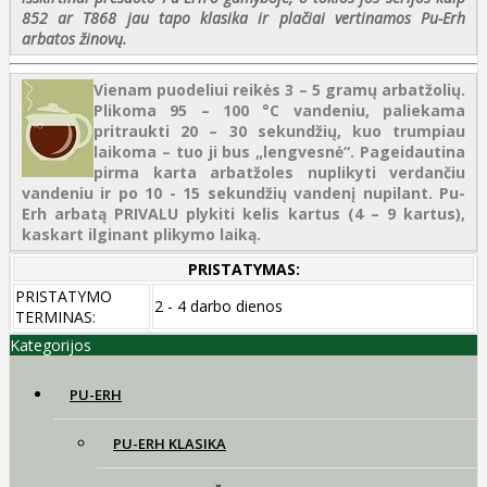
852 ar T868 jau tapo klasika ir plačiai vertinamos Pu-Erh
arbatos žinovų.
Vienam puodeliui reikės 3 – 5 gramų arbatžolių.
Plikoma 95 – 100 °C vandeniu, paliekama
pritraukti 20 – 30 sekundžių, kuo trumpiau
laikoma – tuo ji bus „lengvesnė“. Pageidautina
pirma karta arbatžoles nuplikyti verdančiu
vandeniu ir po 10 - 15 sekundžių vandenį nupilant. Pu-
Erh arbatą PRIVALU plykiti kelis kartus (4 – 9 kartus),
kaskart ilginant plikymo laiką.
PRISTATYMAS:
PRISTATYMO
2 - 4 darbo dienos
TERMINAS:
Kategorijos
PU-ERH
PU-ERH KLASIKA