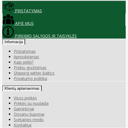
PRISTATYMAS
APIE MUS
PIRKIMO SĄLYGOS IR TAISYKLĖS
Informacija
Pristatymas
Apmokėjimas
Kaip pirkti?
Prekių grąžinimas
Shipping within Baltics
Privatumo politika
Klientų aptarnavimas
Visos prekės
Prekės su nuolaida
Gamintojai
Dovanų kuponai
Svetainės medis
Kontaktai