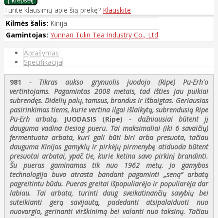
Turite klausimų apie šią prekę?
Klauskite
Kilmės šalis:
Kinija
Gamintojas:
Yunnan Tulin Tea Industry Co., Ltd
Aprašymas
Specifikacija
981
- Tikras aukso grynuolis juodojo (Ripe) Pu-Erh'o
vertintojams. Pagamintas 2008 metais, tad išties jau puikiai
subrendęs. Didelių palų, tamsus, brandus ir išbaigtas. Geriausias
pasirinkimas tiems, kurie vertina ilgai išlaikytą, subrendusią Ripe
Pu-Erh arbatą.
JUODASIS (Ripe) -
dažniausiai būtent jį
dauguma vadina tiesiog pueru. Tai maksimaliai (iki 6 savaičių)
fermentuota arbata, kuri gali būti biri arba presuota, tačiau
dauguma Kinijos gamyklų ir pirkėjų pirmenybę atiduoda būtent
presuotai arbatai, ypač tie, kurie ketina savo pirkinį brandinti.
Šu pueras gaminamas tik nuo 1962 metų. Jo gamybos
technologija buvo atrasta bandant pagaminti „seną“ arbatą
pagreitintu būdu. Pueras greitai išpopuliarėjo ir populiarėja dar
labiau. Tai arbata, turinti daug sveikatinančių savybių bei
suteikianti gerą savijautą, padedanti atsipalaiduoti nuo
nuovargio, gerinanti virškinimą bei valanti nuo toksinų. Tačiau