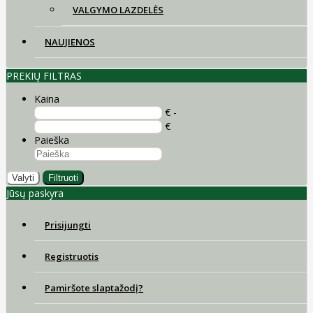
VALGYMO LAZDELĖS
NAUJIENOS
PREKIŲ FILTRAS
Kaina
€ -
€
Paieška
Valyti
Filtruoti
Jūsų paskyra
Prisijungti
Registruotis
Pamiršote slaptažodį?