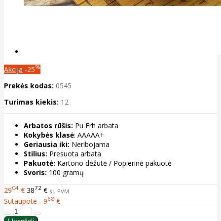
%
Akcija
-25
Prekės kodas:
0545
Turimas kiekis:
12
Arbatos rūšis:
Pu Erh arbata
Kokybės klasė
: AAAAA+
Geriausia iki:
Neribojama
Stilius:
Presuota arbata
Pakuotė:
Kartono dėžutė / Popierinė pakuotė
Svoris:
100 gramų
04
72
29
€
38
€
su PVM
68
Sutaupote - 9
€