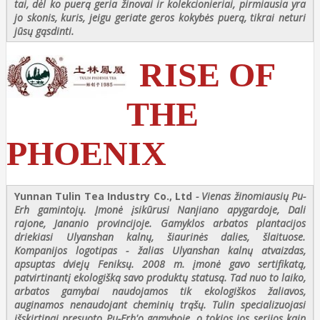
tai, dėl ko puerą geria žinovai ir kolekcionieriai, pirmiausia yra
jo skonis, kuris, jeigu geriate geros kokybės puerą, tikrai neturi
jūsų gąsdinti.
RISE OF
THE
PHOENIX
Yunnan Tulin Tea Industry Co., Ltd
- Vienas žinomiausių Pu-
Erh gamintojų. Įmonė įsikūrusi Nanjiano apygardoje, Dali
rajone, Jananio provincijoje. Gamyklos arbatos plantacijos
driekiasi Ulyanshan kalnų, šiaurinės dalies, šlaituose.
Kompanijos logotipas - žalias Ulyanshan kalnų atvaizdas,
apsuptas dviejų Feniksų. 2008 m. įmonė gavo sertifikatą,
patvirtinantį ekologišką savo produktų statusą. Tad nuo to laiko,
arbatos gamybai naudojamos tik ekologiškos žaliavos,
auginamos nenaudojant cheminių trąšų. Tulin specializuojasi
išskirtinai presuoto Pu-Erh'o gamyboje, o tokios jos serijos kaip