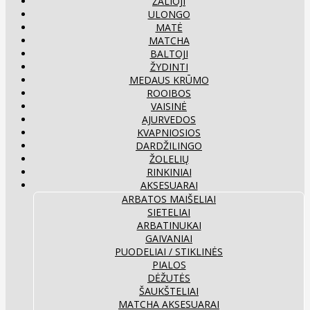
ŽALIOJI
ULONGO
MATĖ
MATCHA
BALTOJI
ŽYDINTI
MEDAUS KRŪMO
ROOIBOS
VAISINĖ
AJURVEDOS
KVAPNIOSIOS
DARDŽILINGO
ŽOLELIŲ
RINKINIAI
AKSESUARAI
ARBATOS MAIŠELIAI
SIETELIAI
ARBATINUKAI
GAIVANIAI
PUODELIAI / STIKLINĖS
PIALOS
DĖŽUTĖS
ŠAUKŠTELIAI
MATCHA AKSESUARAI