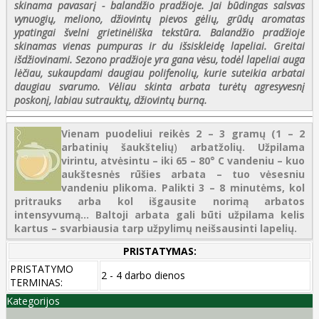
skinama pavasarį - balandžio pradžioje. Jai būdingas salsvas
vynuogių, meliono, džiovintų pievos gėlių, grūdų aromatas
ypatingai švelni grietinėliška tekstūra. Balandžio pradžioje
skinamas vienas pumpuras ir du išsiskleidę lapeliai. Greitai
išdžiovinami. Sezono pradžioje yra gana vėsu, todėl lapeliai auga
lėčiau, sukaupdami daugiau polifenolių, kurie suteikia arbatai
daugiau svarumo. Vėliau skinta arbata turėtų agresyvesnį
poskonį, labiau sutrauktų, džiovintų burną.
Vienam puodeliui reikės 2 – 3 gramų (1 – 2
arbatinių šaukštelių
)
arbatžolių. Užpilama
virintu, atvėsintu – iki 65 – 80° C vandeniu – kuo
aukštesnės rūšies arbata – tuo vėsesniu
vandeniu plikoma. Palikti 3 – 8 minutėms, kol
pritrauks arba kol išgausite norimą arbatos
intensyvumą...
Baltoji arbata gali būti užpilama kelis
kartus – svarbiausia tarp užpylimų neišsausinti lapelių.
PRISTATYMAS:
PRISTATYMO
2 - 4 darbo dienos
TERMINAS:
Kategorijos