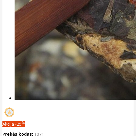
%
Akcija
-25
Prekės kodas:
1071