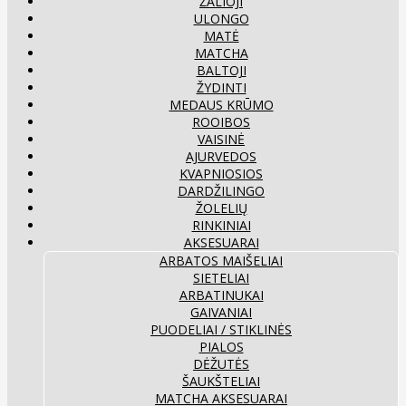
ŽALIOJI
ULONGO
MATĖ
MATCHA
BALTOJI
ŽYDINTI
MEDAUS KRŪMO
ROOIBOS
VAISINĖ
AJURVEDOS
KVAPNIOSIOS
DARDŽILINGO
ŽOLELIŲ
RINKINIAI
AKSESUARAI
ARBATOS MAIŠELIAI
SIETELIAI
ARBATINUKAI
GAIVANIAI
PUODELIAI / STIKLINĖS
PIALOS
DĖŽUTĖS
ŠAUKŠTELIAI
MATCHA AKSESUARAI