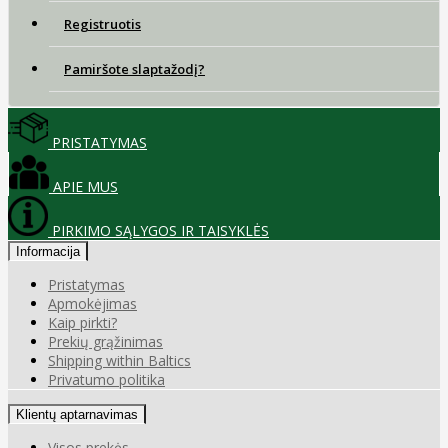
Registruotis
Pamiršote slaptažodį?
PRISTATYMAS
APIE MUS
PIRKIMO SĄLYGOS IR TAISYKLĖS
Informacija
Pristatymas
Apmokėjimas
Kaip pirkti?
Prekių grąžinimas
Shipping within Baltics
Privatumo politika
Klientų aptarnavimas
Visos prekės