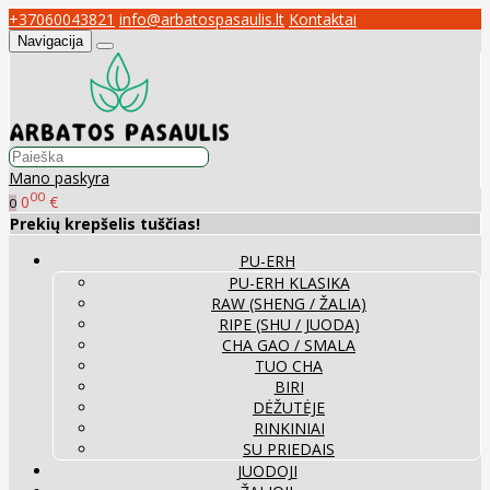
+37060043821
info@arbatospasaulis.lt
Kontaktai
Navigacija
Mano paskyra
00
0
€
0
Prekių krepšelis tuščias!
PU-ERH
PU-ERH KLASIKA
RAW (SHENG / ŽALIA)
RIPE (SHU / JUODA)
CHA GAO / SMALA
TUO CHA
BIRI
DĖŽUTĖJE
RINKINIAI
SU PRIEDAIS
JUODOJI