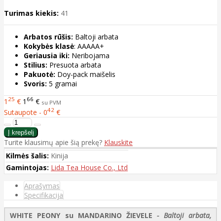
Turimas kiekis:
41
Arbatos rūšis:
Baltoji arbata
Kokybės klasė
: AAAAA+
Geriausia iki:
Neribojama
Stilius:
Presuota arbata
Pakuotė:
Doy-pack maišelis
Svoris:
5 gramai
25
66
1
€
1
€
su PVM
42
Sutaupote - 0
€
Turite klausimų apie šią prekę?
Klauskite
Kilmės šalis:
Kinija
Gamintojas:
Lida Tea House Co., Ltd
Aprašymas
Specifikacija
WHITE PEONY su MANDARINO ŽIEVELE
- Baltoji arbata,