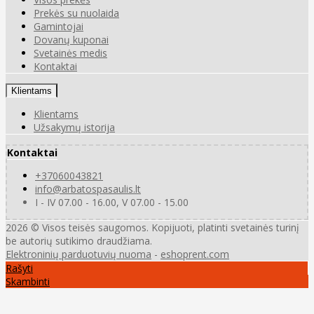
Prekės su nuolaida
Gamintojai
Dovanų kuponai
Svetainės medis
Kontaktai
Klientams
Klientams
Užsakymų istorija
Kontaktai
+37060043821
info@arbatospasaulis.lt
I - IV 07.00 - 16.00, V 07.00 - 15.00
2026 © Visos teisės saugomos. Kopijuoti, platinti svetainės turinį
be autorių sutikimo draudžiama.
Elektroninių parduotuvių nuoma
-
eshoprent.com
Rašyti
Skambinti