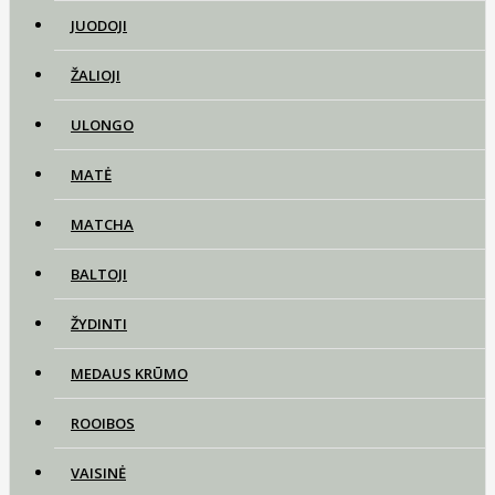
JUODOJI
ŽALIOJI
ULONGO
MATĖ
MATCHA
BALTOJI
ŽYDINTI
MEDAUS KRŪMO
ROOIBOS
VAISINĖ