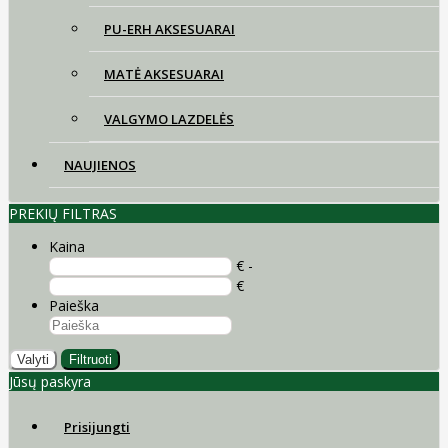
PU-ERH AKSESUARAI
MATĖ AKSESUARAI
VALGYMO LAZDELĖS
NAUJIENOS
PREKIŲ FILTRAS
Kaina
€ -
€
Paieška
Valyti
Filtruoti
Jūsų paskyra
Prisijungti