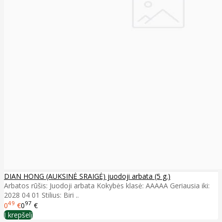
DIAN HONG (AUKSINĖ SRAIGĖ) juodoji arbata (5 g.)
Arbatos rūšis: Juodoji arbata Kokybės klasė: AAAAA Geriausia iki:
2028 04 01 Stilius: Biri ..
49
97
0
€
0
€
Į krepšelį