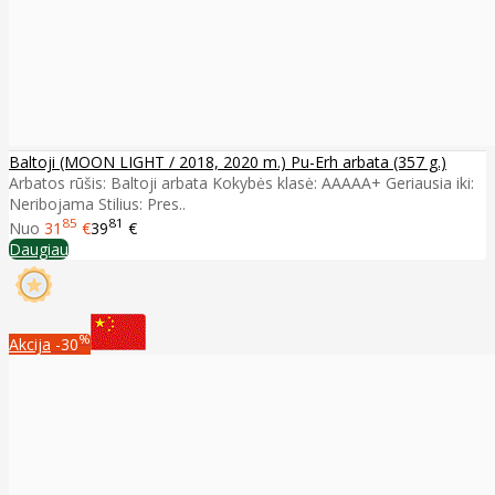
Baltoji (MOON LIGHT / 2018, 2020 m.) Pu-Erh arbata (357 g.)
Arbatos rūšis: Baltoji arbata Kokybės klasė: AAAAA+ Geriausia iki:
Neribojama Stilius: Pres..
85
81
Nuo
31
€
39
€
Daugiau
%
Akcija
-30