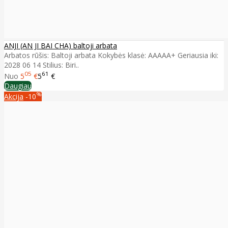
ANJI (AN JI BAI CHA) baltoji arbata
Arbatos rūšis: Baltoji arbata Kokybės klasė: AAAAA+ Geriausia iki:
2028 06 14 Stilius: Biri..
05
61
Nuo
5
€
5
€
Daugiau
%
Akcija
-10