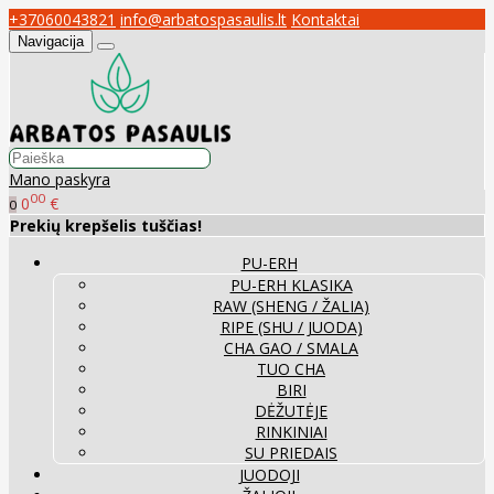
+37060043821
info@arbatospasaulis.lt
Kontaktai
Navigacija
Mano paskyra
00
0
€
0
Prekių krepšelis tuščias!
PU-ERH
PU-ERH KLASIKA
RAW (SHENG / ŽALIA)
RIPE (SHU / JUODA)
CHA GAO / SMALA
TUO CHA
BIRI
DĖŽUTĖJE
RINKINIAI
SU PRIEDAIS
JUODOJI