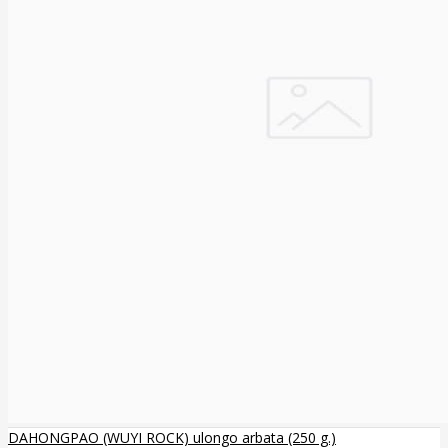
DAHONGPAO (WUYI ROCK) ulongo arbata (250 g.)