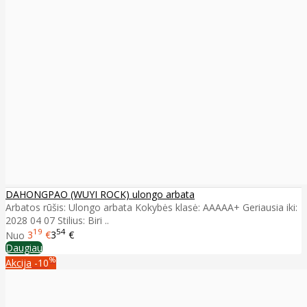
DAHONGPAO (WUYI ROCK) ulongo arbata
Arbatos rūšis: Ulongo arbata Kokybės klasė: AAAAA+ Geriausia iki:
2028 04 07 Stilius: Biri ..
19
54
Nuo
3
€
3
€
Daugiau
%
Akcija
-10