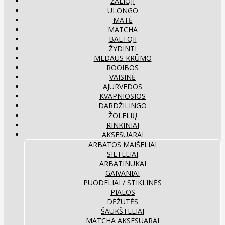
ŽALIOJI
ULONGO
MATĖ
MATCHA
BALTOJI
ŽYDINTI
MEDAUS KRŪMO
ROOIBOS
VAISINĖ
AJURVEDOS
KVAPNIOSIOS
DARDŽILINGO
ŽOLELIŲ
RINKINIAI
AKSESUARAI
ARBATOS MAIŠELIAI
SIETELIAI
ARBATINUKAI
GAIVANIAI
PUODELIAI / STIKLINĖS
PIALOS
DĖŽUTĖS
ŠAUKŠTELIAI
MATCHA AKSESUARAI