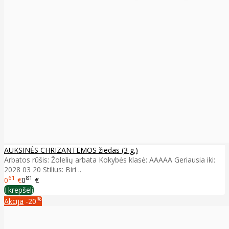
AUKSINĖS CHRIZANTEMOS žiedas (3 g.)
Arbatos rūšis: Žolelių arbata Kokybės klasė: AAAAA Geriausia iki:
2028 03 20 Stilius: Biri ..
61
81
0
€
0
€
Į krepšelį
%
Akcija
-20