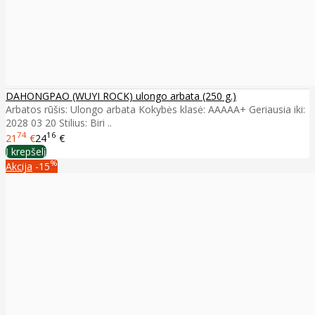
DAHONGPAO (WUYI ROCK) ulongo arbata (250 g.)
Arbatos rūšis: Ulongo arbata Kokybės klasė: AAAAA+ Geriausia iki:
2028 03 20 Stilius: Biri ..
74
16
21
€
24
€
Į krepšelį
%
Akcija
-15