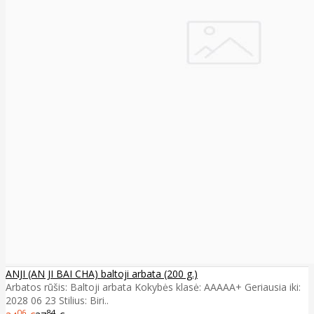
ANJI (AN JI BAI CHA) baltoji arbata (200 g.)
Arbatos rūšis: Baltoji arbata Kokybės klasė: AAAAA+ Geriausia iki:
2028 06 23 Stilius: Biri..
06
84