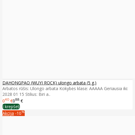
DAHONGPAO (WUYI ROCK) ulongo arbata (5 g.)
Arbatos rūšis: Ulongo arbata Kokybės klasė: AAAAA Geriausia iki:
2028 01 15 Stilius: Biri a..
40
88
0
€
0
€
Į krepšelį
%
Akcija
-10