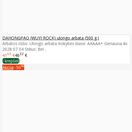
DAHONGPAO (WUYI ROCK) ulongo arbata (500 g.)
Arbatos rūšis: Ulongo arbata Kokybės klasė: AAAAA+ Geriausia iki:
2028 07 04 Stilius: Biri ..
69
32
41
€
46
€
Į krepšelį
%
Akcija
-50