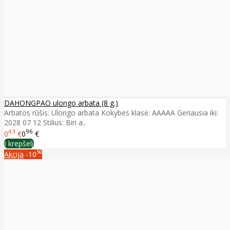
DAHONGPAO ulongo arbata (8 g.)
Arbatos rūšis: Ulongo arbata Kokybės klasė: AAAAA Geriausia iki:
2028 07 12 Stilius: Biri a..
43
96
0
€
0
€
Į krepšelį
%
Akcija
-10