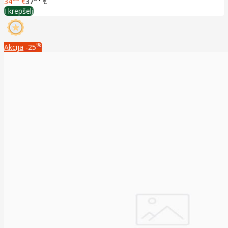
34
€
37
€
Į krepšelį
%
Akcija
-25