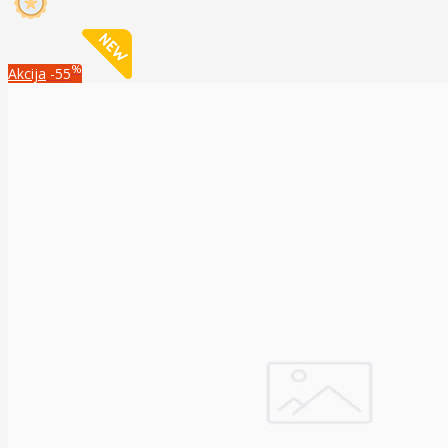
%
Akcija
-55