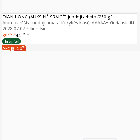
DIAN HONG (AUKSINĖ SRAIGĖ) juodoji arbata (250 g.)
Arbatos rūšis: Juodoji arbata Kokybės klasė: AAAAA+ Geriausia iki:
2028 07 07 Stilius: Biri..
76
18
39
€
44
€
Į krepšelį
%
Akcija
-50