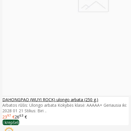
DAHONGPAO (WUYI ROCK) ulongo arbata (250 g.)
Arbatos rūšis: Ulongo arbata Kokybės klasė: AAAAA+ Geriausia iki:
2028 01 21 Stilius: Biri ..
97
63
23
€
26
€
Į krepšelį