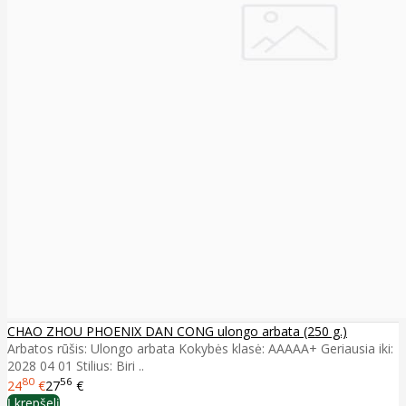
CHAO ZHOU PHOENIX DAN CONG ulongo arbata (250 g.)
Arbatos rūšis: Ulongo arbata Kokybės klasė: AAAAA+ Geriausia iki:
2028 04 01 Stilius: Biri ..
80
56
24
€
27
€
Į krepšelį