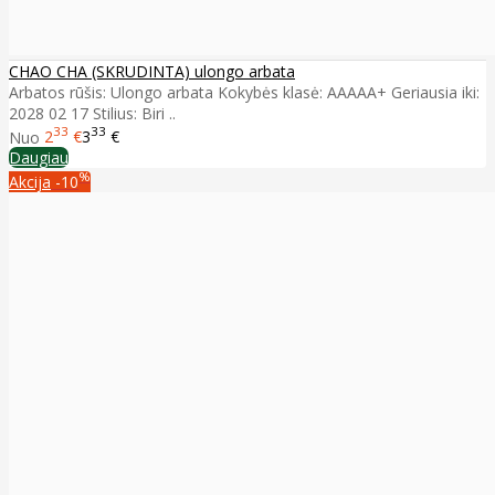
CHAO CHA (SKRUDINTA) ulongo arbata
Arbatos rūšis: Ulongo arbata Kokybės klasė: AAAAA+ Geriausia iki:
2028 02 17 Stilius: Biri ..
33
33
Nuo
2
€
3
€
Daugiau
%
Akcija
-10