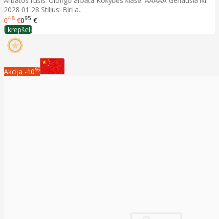
Arbatos rūšis: Ulongo arbata Kokybės klasė: AAAAA Geriausia iki:
2028 01 28 Stilius: Biri a..
48
95
0
€
0
€
Į krepšelį
%
Akcija
-10