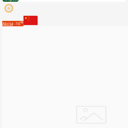
%
Akcija
-10