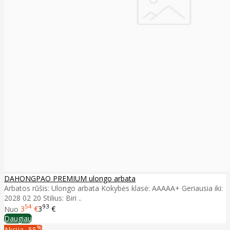
DAHONGPAO PREMIUM ulongo arbata
Arbatos rūšis: Ulongo arbata Kokybės klasė: AAAAA+ Geriausia iki:
2028 02 20 Stilius: Biri ..
54
93
Nuo
3
€
3
€
Daugiau
%
Akcija
-55