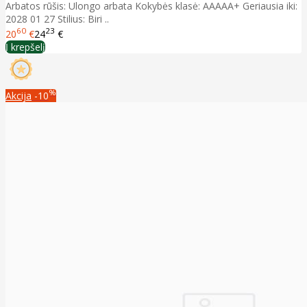
Arbatos rūšis: Ulongo arbata Kokybės klasė: AAAAA+ Geriausia iki:
2028 01 27 Stilius: Biri ..
60
23
20
€
24
€
Į krepšelį
%
Akcija
-10