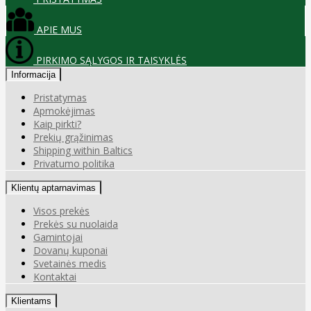
APIE MUS
PIRKIMO SĄLYGOS IR TAISYKLĖS
Informacija
Pristatymas
Apmokėjimas
Kaip pirkti?
Prekių grąžinimas
Shipping within Baltics
Privatumo politika
Klientų aptarnavimas
Visos prekės
Prekės su nuolaida
Gamintojai
Dovanų kuponai
Svetainės medis
Kontaktai
Klientams