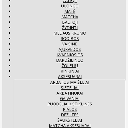
ŽALIOJI
ULONGO
MATĖ
MATCHA
BALTOJI
ŽYDINTI
MEDAUS KRŪMO
ROOIBOS
VAISINĖ
AJURVEDOS
KVAPNIOSIOS
DARDŽILINGO
ŽOLELIŲ
RINKINIAI
AKSESUARAI
ARBATOS MAIŠELIAI
SIETELIAI
ARBATINUKAI
GAIVANIAI
PUODELIAI / STIKLINĖS
PIALOS
DĖŽUTĖS
ŠAUKŠTELIAI
MATCHA AKSESUARAI