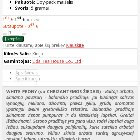
Pakuotė:
Doy-pack maišelis
Svoris:
5 gramai
01
44
1
€
1
€
su PVM
43
Sutaupote - 0
€
Turite klausimų apie šią prekę?
Klauskite
Kilmės šalis:
Kinija
Gamintojas:
Lida Tea House Co., Ltd
Aprašymas
Specifikacija
WHITE PEONY (su CHRIZANTEMOS ŽIEDAIS)
- Baltoji arbata,
skinama pavasarį - balandžio pradžioje. Jai būdingas salsvas
vynuogių, meliono, džiovintų pievos gėlių, grūdų aromatas
ypatingai švelni grietinėliška tekstūra. Balandžio pradžioje
skinamas vienas pumpuras ir du išsiskleidę lapeliai. Greitai
išdžiovinami. Sezono pradžioje yra gana vėsu, todėl lapeliai auga
lėčiau, sukaupdami daugiau polifenolių, kurie suteikia arbatai
daugiau svarumo. Vėliau skinta arbata turėtų agresyvesnį
poskonį, labiau sutrauktų, džiovintų burną.