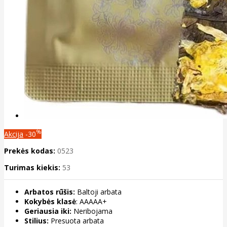
%
Akcija
-30
Prekės kodas:
0523
Turimas kiekis:
53
Arbatos rūšis:
Baltoji arbata
Kokybės klasė
: AAAAA+
Geriausia iki:
Neribojama
Stilius:
Presuota arbata