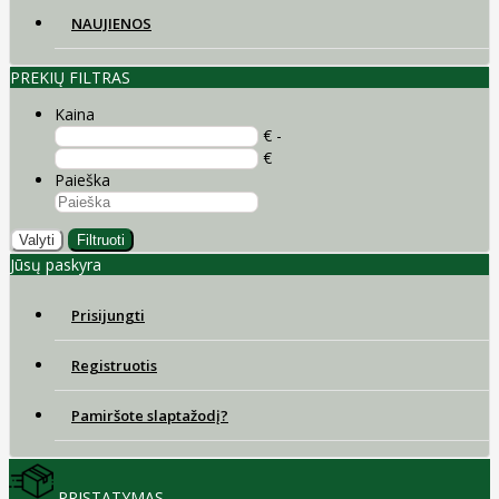
NAUJIENOS
PREKIŲ FILTRAS
Kaina
€ -
€
Paieška
Valyti
Filtruoti
Jūsų paskyra
Prisijungti
Registruotis
Pamiršote slaptažodį?
PRISTATYMAS