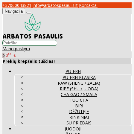
+37060043821
info@arbatospasaulis.lt
Kontaktai
Navigacija
Mano paskyra
00
0
€
0
Prekių krepšelis tuščias!
PU-ERH
PU-ERH KLASIKA
RAW (SHENG / ŽALIA)
RIPE (SHU / JUODA)
CHA GAO / SMALA
TUO CHA
BIRI
DĖŽUTĖJE
RINKINIAI
SU PRIEDAIS
JUODOJI