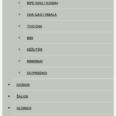
RIPE (SHU / JUODA)
CHA GAO / SMALA
TUO CHA
BIRI
DĖŽUTĖJE
RINKINIAI
SU PRIEDAIS
JUODOJI
ŽALIOJI
ULONGO