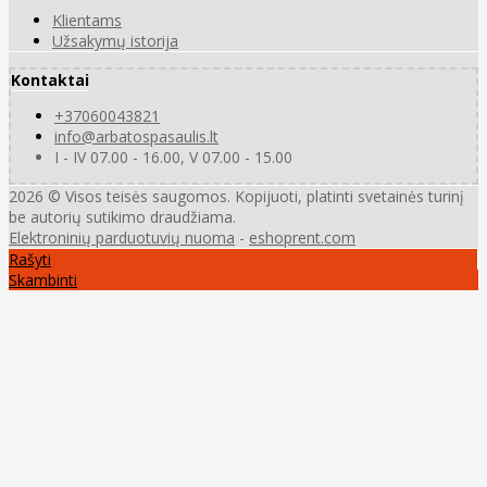
Klientams
Užsakymų istorija
Kontaktai
+37060043821
info@arbatospasaulis.lt
I - IV 07.00 - 16.00, V 07.00 - 15.00
2026 © Visos teisės saugomos. Kopijuoti, platinti svetainės turinį
be autorių sutikimo draudžiama.
Elektroninių parduotuvių nuoma
-
eshoprent.com
Rašyti
Skambinti