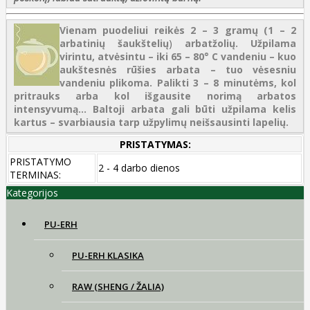
Vienam puodeliui reikės 2 – 3 gramų (1 – 2
arbatinių šaukštelių
)
arbatžolių. Užpilama
virintu, atvėsintu – iki 65 – 80° C vandeniu – kuo
aukštesnės rūšies arbata – tuo vėsesniu
vandeniu plikoma. Palikti 3 – 8 minutėms, kol
pritrauks arba kol išgausite norimą arbatos
intensyvumą...
Baltoji arbata gali būti užpilama kelis
kartus – svarbiausia tarp užpylimų neišsausinti lapelių.
PRISTATYMAS:
PRISTATYMO
2 - 4 darbo dienos
TERMINAS:
Kategorijos
PU-ERH
PU-ERH KLASIKA
RAW (SHENG / ŽALIA)