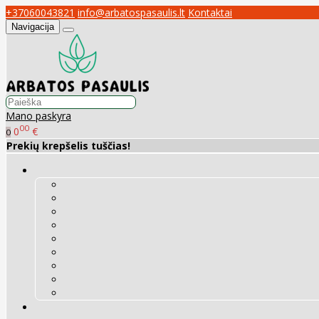
+37060043821
info@arbatospasaulis.lt
Kontaktai
Navigacija
Mano paskyra
00
0
€
0
Prekių krepšelis tuščias!