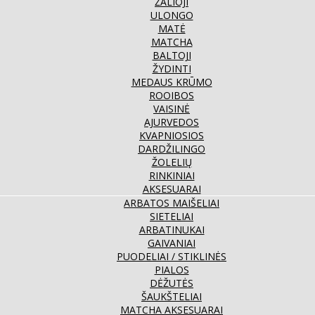
ŽALIOJI
ULONGO
MATĖ
MATCHA
BALTOJI
ŽYDINTI
MEDAUS KRŪMO
ROOIBOS
VAISINĖ
AJURVEDOS
KVAPNIOSIOS
DARDŽILINGO
ŽOLELIŲ
RINKINIAI
AKSESUARAI
ARBATOS MAIŠELIAI
SIETELIAI
ARBATINUKAI
GAIVANIAI
PUODELIAI / STIKLINĖS
PIALOS
DĖŽUTĖS
ŠAUKŠTELIAI
MATCHA AKSESUARAI