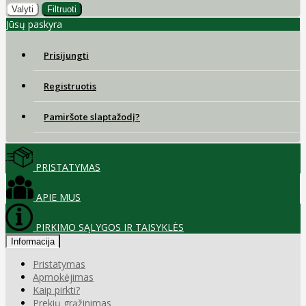
Valyti
Filtruoti
Jūsų paskyra
Prisijungti
Registruotis
Pamiršote slaptažodį?
PRISTATYMAS
APIE MUS
PIRKIMO SĄLYGOS IR TAISYKLĖS
Informacija
Pristatymas
Apmokėjimas
Kaip pirkti?
Prekių grąžinimas