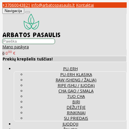
+37060043821
info@arbatospasaulis.lt
Kontaktai
Navigacija
Mano paskyra
00
0
€
0
Prekių krepšelis tuščias!
PU-ERH
PU-ERH KLASIKA
RAW (SHENG / ŽALIA)
RIPE (SHU / JUODA)
CHA GAO / SMALA
TUO CHA
BIRI
DĖŽUTĖJE
RINKINIAI
SU PRIEDAIS
JUODOJI