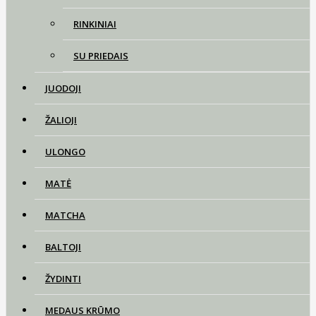
RINKINIAI
SU PRIEDAIS
JUODOJI
ŽALIOJI
ULONGO
MATĖ
MATCHA
BALTOJI
ŽYDINTI
MEDAUS KRŪMO