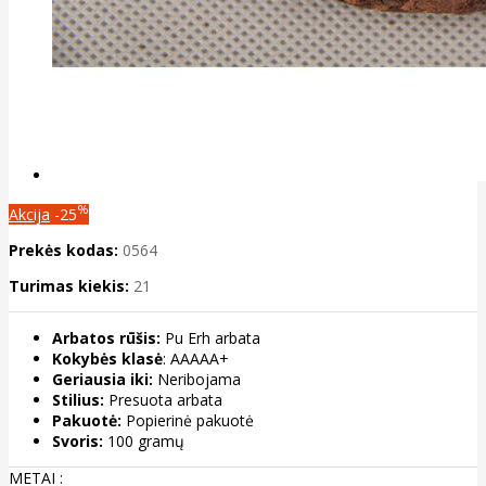
%
Akcija
-25
Prekės kodas:
0564
Turimas kiekis:
21
Arbatos rūšis:
Pu Erh arbata
Kokybės klasė
: AAAAA+
Geriausia iki:
Neribojama
Stilius:
Presuota arbata
Pakuotė:
Popierinė pakuotė
Svoris:
100 gramų
METAI :