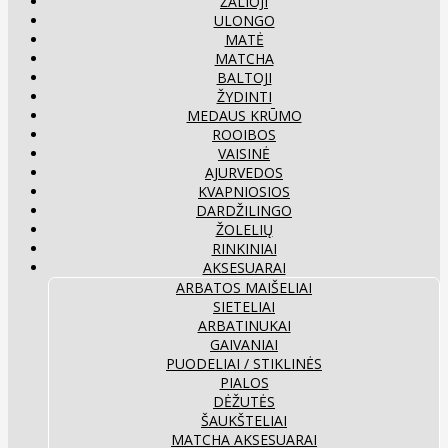
ŽALIOJI
ULONGO
MATĖ
MATCHA
BALTOJI
ŽYDINTI
MEDAUS KRŪMO
ROOIBOS
VAISINĖ
AJURVEDOS
KVAPNIOSIOS
DARDŽILINGO
ŽOLELIŲ
RINKINIAI
AKSESUARAI
ARBATOS MAIŠELIAI
SIETELIAI
ARBATINUKAI
GAIVANIAI
PUODELIAI / STIKLINĖS
PIALOS
DĖŽUTĖS
ŠAUKŠTELIAI
MATCHA AKSESUARAI