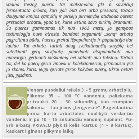
vadina tiesiog pueru. Tai maksimaliai (iki 6 savaičių)
fermentuota arbata, kuri gali būti biri arba presuota, tačiau
dauguma Kinijos gamyklų ir pirkėjų pirmenybę atiduoda būtent
presuotai arbatai, ypač tie, kurie ketina savo pirkinį brandinti.
Šu pueras gaminamas tik nuo 1962 metų. Jo gamybos
technologija buvo atrasta bandant pagaminti „seną“ arbatą
pagreitintu būdu. Pueras greitai išpopuliarėjo ir populiarėja dar
labiau. Tai arbata, turinti daug sveikatinančių savybių bei
suteikianti gerą savijautą, padedanti atsipalaiduoti nuo
nuovargio, gerinanti virškinimą bei valanti nuo toksinų. Tačiau
tai, dėl ko puerą geria žinovai ir kolekcionieriai, pirmiausia yra
jo skonis, kuris, jeigu geriate geros kokybės puerą, tikrai neturi
jūsų gąsdinti.
Vienam puodeliui reikės 3 – 5 gramų arbatžolių.
Plikoma 95 – 100 °C vandeniu, paliekama
pritraukti 20 – 30 sekundžių, kuo trumpiau
laikoma – tuo ji bus „lengvesnė“. Pageidautina
pirma karta arbatžoles nuplikyti verdančiu
vandeniu ir po 10 - 15 sekundžių vandenį nupilant. Pu-
Erh arbatą PRIVALU plykiti kelis kartus (4 – 9 kartus),
kaskart ilginant plikymo laiką.