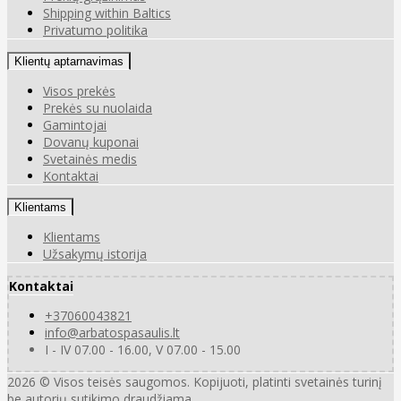
Shipping within Baltics
Privatumo politika
Klientų aptarnavimas
Visos prekės
Prekės su nuolaida
Gamintojai
Dovanų kuponai
Svetainės medis
Kontaktai
Klientams
Klientams
Užsakymų istorija
Kontaktai
+37060043821
info@arbatospasaulis.lt
I - IV 07.00 - 16.00, V 07.00 - 15.00
2026 © Visos teisės saugomos. Kopijuoti, platinti svetainės turinį
be autorių sutikimo draudžiama.