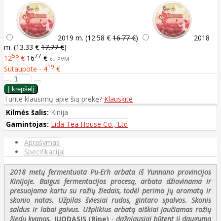
2019 m. (
12.58 €
16.77 €
)
2018
m. (
13.33 €
17.77 €
)
58
77
12
€
16
€
su PVM
19
Sutaupote - 4
€
Turite klausimų apie šią prekę?
Klauskite
Kilmės šalis:
Kinija
Gamintojas:
Lida Tea House Co., Ltd
Aprašymas
Specifikacija
2018 metų fermentuota Pu-Erh arbata iš Yunnano provincijos
Kinijoje. Baigus fermentacijos procesą, arbata džiovinama ir
presuojama kartu su rožių žiedais, todėl perima jų aromatą ir
skonio natas. Užpilas šviesiai rudos, gintaro spalvos. Skonis
saldus ir labai gaivus. Užplikius arbatą aiškiai jaučiamas rožių
žiedų kvapas.
JUODASIS (Ripe)
-
dažniausiai būtent jį dauguma