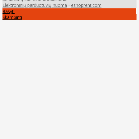
Elektroninių parduotuvių nuoma
-
eshoprent.com
Rašyti
Skambinti