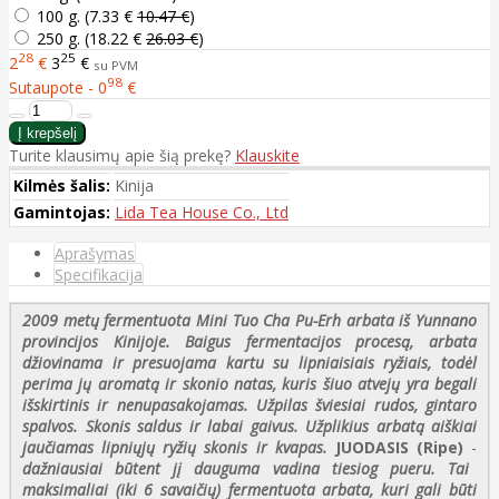
100 g. (
7.33 €
10.47 €
)
250 g. (
18.22 €
26.03 €
)
28
25
2
€
3
€
su PVM
98
Sutaupote - 0
€
Turite klausimų apie šią prekę?
Klauskite
Kilmės šalis:
Kinija
Gamintojas:
Lida Tea House Co., Ltd
Aprašymas
Specifikacija
2009 metų fermentuota Mini Tuo Cha Pu-Erh arbata iš Yunnano
provincijos Kinijoje. Baigus fermentacijos procesą, arbata
džiovinama ir presuojama kartu su lipniaisiais ryžiais, todėl
perima jų aromatą ir skonio natas, kuris šiuo atvejų yra begali
išskirtinis ir nenupasakojamas. Užpilas šviesiai rudos, gintaro
spalvos. Skonis saldus ir labai gaivus. Užplikius arbatą aiškiai
jaučiamas lipniųjų ryžių skonis ir kvapas.
JUODASIS (Ripe)
-
dažniausiai būtent jį dauguma vadina tiesiog pueru. Tai
maksimaliai (iki 6 savaičių) fermentuota arbata, kuri gali būti