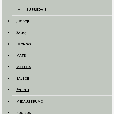
SU PRIEDAIS
JUODOJI
ŽALIOJI
ULONGO
MATĖ
MATCHA
BALTOJI
ŽYDINTI
MEDAUS KRŪMO
ROOIBOS