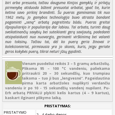
biri arba presuota, tačiau dauguma Kinijos gamyklų ir pirkėjų
pirmenybę atiduoda būtent presuotai arbatai, ypač tie, kurie
ketina savo pirkinį brandinti. Šu pueras gaminamas tik nuo
1962 metų. Jo gamybos technologija buvo atrasta bandant
pagaminti „seną“ arbatą pagreitintu būdu. Pueras greitai
išpopuliarėjo ir populiarėja dar labiau. Tai arbata, turinti daug
sveikatinančių savybių bei suteikianti gerą savijautą, padedanti
atsipalaiduoti nuo nuovargio, gerinanti virškinimą bei valanti
nuo toksinų. Tačiau tai, dėl ko puerą geria žinovai ir
kolekcionieriai, pirmiausia yra jo skonis, kuris, jeigu geriate
geros kokybės puerą, tikrai neturi jūsų gąsdinti.
Vienam puodeliui reikės 3 – 5 gramų arbatžolių.
Plikoma 95 – 100 °C vandeniu, paliekama
pritraukti 20 – 30 sekundžių, kuo trumpiau
laikoma – tuo ji bus „lengvesnė“. Pageidautina
pirma karta arbatžoles nuplikyti verdančiu
vandeniu ir po 10 - 15 sekundžių vandenį nupilant. Pu-
Erh arbatą PRIVALU plykiti kelis kartus (4 – 9 kartus),
kaskart ilginant plikymo laiką.
PRISTATYMAS:
PRISTATYMO
2 - 4 darbo dienos