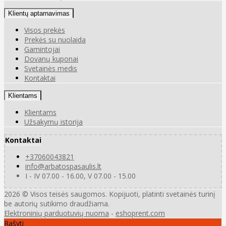
Klientų aptarnavimas
Visos prekės
Prekės su nuolaida
Gamintojai
Dovanų kuponai
Svetainės medis
Kontaktai
Klientams
Klientams
Užsakymų istorija
Kontaktai
+37060043821
info@arbatospasaulis.lt
I - IV 07.00 - 16.00, V 07.00 - 15.00
2026 © Visos teisės saugomos. Kopijuoti, platinti svetainės turinį
be autorių sutikimo draudžiama.
Elektroninių parduotuvių nuoma
-
eshoprent.com
Rašyti