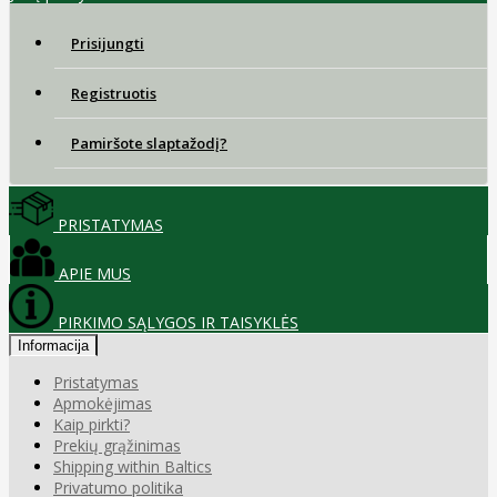
Prisijungti
Registruotis
Pamiršote slaptažodį?
PRISTATYMAS
APIE MUS
PIRKIMO SĄLYGOS IR TAISYKLĖS
Informacija
Pristatymas
Apmokėjimas
Kaip pirkti?
Prekių grąžinimas
Shipping within Baltics
Privatumo politika