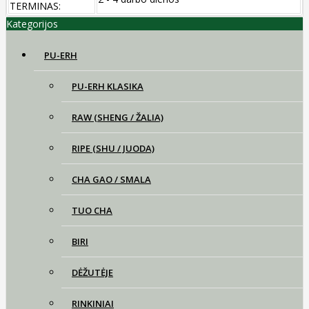
TERMINAS:
Kategorijos
PU-ERH
PU-ERH KLASIKA
RAW (SHENG / ŽALIA)
RIPE (SHU / JUODA)
CHA GAO / SMALA
TUO CHA
BIRI
DĖŽUTĖJE
RINKINIAI