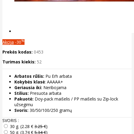
%
Akcija
-30
Prekės kodas:
0453
Turimas kiekis:
52
Arbatos rūšis:
Pu Erh arbata
Kokybės klasė
: AAAAA+
Geriausia iki:
Neribojama
Stilius:
Presuota arbata
Pakuotė:
Doy-pack maišelis / PP maišelis su Zip-lock
užsegimu
Svoris:
30/50/100/250 gramų
SVORIS :
30 g. (
2.28 €
3.25 €
)
50 g. (
3.74 €
5.34 €
)