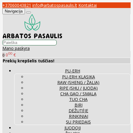
+37060043821
info@arbatospasaulis.lt
Kontaktai
Navigacija
Mano paskyra
00
0
€
0
Prekių krepšelis tuščias!
PU-ERH
PU-ERH KLASIKA
RAW (SHENG / ŽALIA)
RIPE (SHU / JUODA)
CHA GAO / SMALA
TUO CHA
BIRI
DĖŽUTĖJE
RINKINIAI
SU PRIEDAIS
JUODOJI