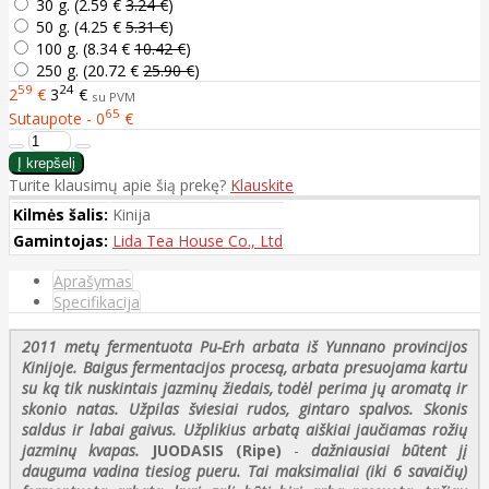
30 g. (
2.59 €
3.24 €
)
50 g. (
4.25 €
5.31 €
)
100 g. (
8.34 €
10.42 €
)
250 g. (
20.72 €
25.90 €
)
59
24
2
€
3
€
su PVM
65
Sutaupote - 0
€
Turite klausimų apie šią prekę?
Klauskite
Kilmės šalis:
Kinija
Gamintojas:
Lida Tea House Co., Ltd
Aprašymas
Specifikacija
2011 metų fermentuota Pu-Erh arbata iš Yunnano provincijos
Kinijoje. Baigus fermentacijos procesą, arbata presuojama kartu
su ką tik nuskintais jazminų žiedais, todėl perima jų aromatą ir
skonio natas. Užpilas šviesiai rudos, gintaro spalvos. Skonis
saldus ir labai gaivus. Užplikius arbatą aiškiai jaučiamas rožių
jazminų kvapas.
JUODASIS (Ripe)
-
dažniausiai būtent jį
dauguma vadina tiesiog pueru. Tai maksimaliai (iki 6 savaičių)