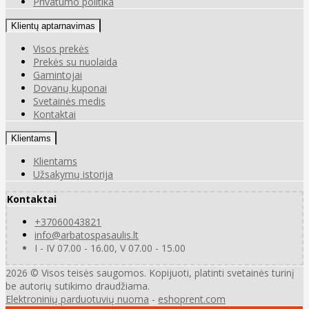
Privatumo politika
Klientų aptarnavimas
Visos prekės
Prekės su nuolaida
Gamintojai
Dovanų kuponai
Svetainės medis
Kontaktai
Klientams
Klientams
Užsakymų istorija
Kontaktai
+37060043821
info@arbatospasaulis.lt
I - IV 07.00 - 16.00, V 07.00 - 15.00
2026 © Visos teisės saugomos. Kopijuoti, platinti svetainės turinį
be autorių sutikimo draudžiama.
Elektroninių parduotuvių nuoma
-
eshoprent.com