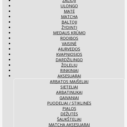
ŽALIOJI
ULONGO
MATĖ
MATCHA
BALTOJI
ŽYDINTI
MEDAUS KRŪMO
ROOIBOS
VAISINĖ
AJURVEDOS
KVAPNIOSIOS
DARDŽILINGO
ŽOLELIŲ
RINKINIAI
AKSESUARAI
ARBATOS MAIŠELIAI
SIETELIAI
ARBATINUKAI
GAIVANIAI
PUODELIAI / STIKLINĖS
PIALOS
DĖŽUTĖS
ŠAUKŠTELIAI
MATCHA AKSESUARAI