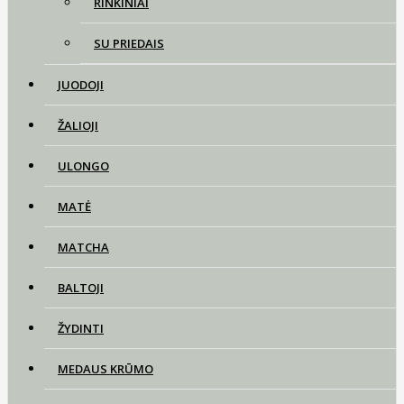
RINKINIAI
SU PRIEDAIS
JUODOJI
ŽALIOJI
ULONGO
MATĖ
MATCHA
BALTOJI
ŽYDINTI
MEDAUS KRŪMO