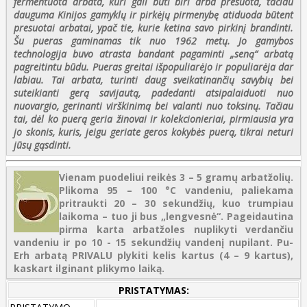
fermentuota arbata, kuri gali būti biri arba presuota, tačiau
dauguma Kinijos gamyklų ir pirkėjų pirmenybę atiduoda būtent
presuotai arbatai, ypač tie, kurie ketina savo pirkinį brandinti.
Šu pueras gaminamas tik nuo 1962 metų. Jo gamybos
technologija buvo atrasta bandant pagaminti „seną“ arbatą
pagreitintu būdu. Pueras greitai išpopuliarėjo ir populiarėja dar
labiau. Tai arbata, turinti daug sveikatinančių savybių bei
suteikianti gerą savijautą, padedanti atsipalaiduoti nuo
nuovargio, gerinanti virškinimą bei valanti nuo toksinų. Tačiau
tai, dėl ko puerą geria žinovai ir kolekcionieriai, pirmiausia yra
jo skonis, kuris, jeigu geriate geros kokybės puerą, tikrai neturi
jūsų gąsdinti.
Vienam puodeliui reikės 3 – 5 gramų arbatžolių.
Plikoma 95 – 100 °C vandeniu, paliekama
pritraukti 20 – 30 sekundžių, kuo trumpiau
laikoma – tuo ji bus „lengvesnė“. Pageidautina
pirma karta arbatžoles nuplikyti verdančiu
vandeniu ir po 10 - 15 sekundžių vandenį nupilant. Pu-
Erh arbatą PRIVALU plykiti kelis kartus (4 – 9 kartus),
kaskart ilginant plikymo laiką.
PRISTATYMAS: