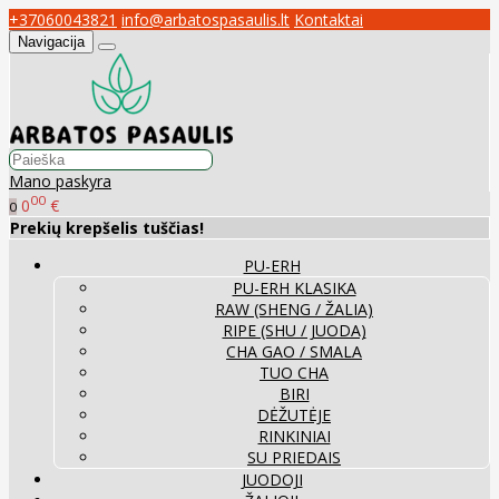
+37060043821
info@arbatospasaulis.lt
Kontaktai
Navigacija
Mano paskyra
00
0
€
0
Prekių krepšelis tuščias!
PU-ERH
PU-ERH KLASIKA
RAW (SHENG / ŽALIA)
RIPE (SHU / JUODA)
CHA GAO / SMALA
TUO CHA
BIRI
DĖŽUTĖJE
RINKINIAI
SU PRIEDAIS
JUODOJI