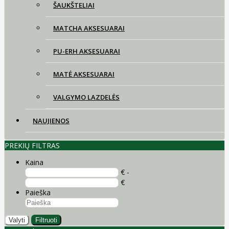
ŠAUKŠTELIAI
MATCHA AKSESUARAI
PU-ERH AKSESUARAI
MATĖ AKSESUARAI
VALGYMO LAZDELĖS
NAUJIENOS
PREKIŲ FILTRAS
Kaina
€ -
€
Paieška
Valyti
Filtruoti