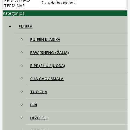
PRISTATYMO
2 - 4 darbo dienos
TERMINAS:
Kategorijos
PU-ERH
PU-ERH KLASIKA
RAW (SHENG / ŽALIA)
RIPE (SHU / JUODA)
CHA GAO / SMALA
TUO CHA
BIRI
DĖŽUTĖJE