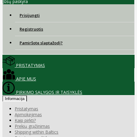
Jūsų paskyra
Prisijungti
Registruotis
Pamiršote slaptažodį?
PRISTATYMAS
APIE MUS
PIRKIMO SĄLYGOS IR TAISYKLĖS
Informacija
Pristatymas
Apmokėjimas
Kaip pirkti?
Prekių grąžinimas
Shipping within Baltics