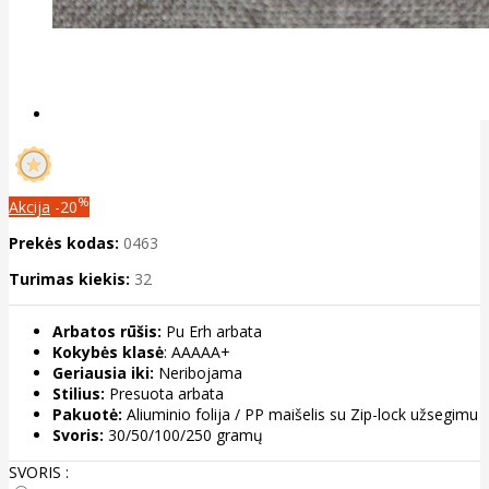
%
Akcija
-20
Prekės kodas:
0463
Turimas kiekis:
32
Arbatos rūšis:
Pu Erh arbata
Kokybės klasė
: AAAAA+
Geriausia iki:
Neribojama
Stilius:
Presuota arbata
Pakuotė:
Aliuminio folija / PP maišelis su Zip-lock užsegimu
Svoris:
30/50/100/250 gramų
SVORIS :