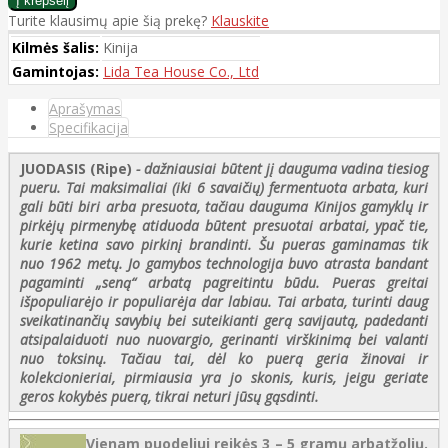
Turite klausimų apie šią prekę?
Klauskite
Kilmės šalis:
Kinija
Gamintojas:
Lida Tea House Co., Ltd
Aprašymas
Specifikacija
JUODASIS (Ripe)
- dažniausiai būtent jį dauguma vadina tiesiog
pueru. Tai maksimaliai (iki 6 savaičių) fermentuota arbata, kuri
gali būti biri arba presuota, tačiau dauguma Kinijos gamyklų ir
pirkėjų pirmenybę atiduoda būtent presuotai arbatai, ypač tie,
kurie ketina savo pirkinį brandinti. Šu pueras gaminamas tik
nuo 1962 metų. Jo gamybos technologija buvo atrasta bandant
pagaminti „seną“ arbatą pagreitintu būdu. Pueras greitai
išpopuliarėjo ir populiarėja dar labiau. Tai arbata, turinti daug
sveikatinančių savybių bei suteikianti gerą savijautą, padedanti
atsipalaiduoti nuo nuovargio, gerinanti virškinimą bei valanti
nuo toksinų. Tačiau tai, dėl ko puerą geria žinovai ir
kolekcionieriai, pirmiausia yra jo skonis, kuris, jeigu geriate
geros kokybės puerą, tikrai neturi jūsų gąsdinti.
Vienam puodeliui reikės 3 – 5 gramų arbatžolių.