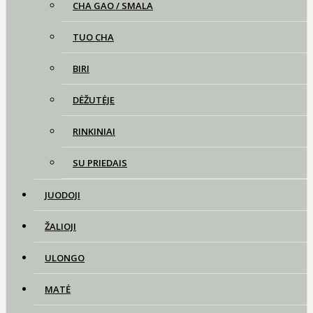
CHA GAO / SMALA
TUO CHA
BIRI
DĖŽUTĖJE
RINKINIAI
SU PRIEDAIS
JUODOJI
ŽALIOJI
ULONGO
MATĖ