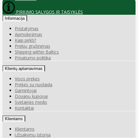
PIRKIMO SĄLYGOS IR TAISYKLĖS
Informacija
Pristatymas
Apmokėjimas
Kaip pirkti?
Prekių grąžinimas
Shipping within Baltics
Privatumo politika
Klientų aptarnavimas
Visos prekės
Prekės su nuolaida
Gamintojai
Dovanų kuponai
Svetainės medis
Kontaktai
Klientams
Klientams
Užsakymų istorija