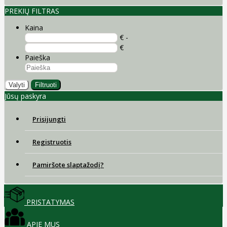
PREKIŲ FILTRAS
Kaina
€ -
€
Paieška
Valyti
Filtruoti
Jūsų paskyra
Prisijungti
Registruotis
Pamiršote slaptažodį?
PRISTATYMAS
APIE MUS