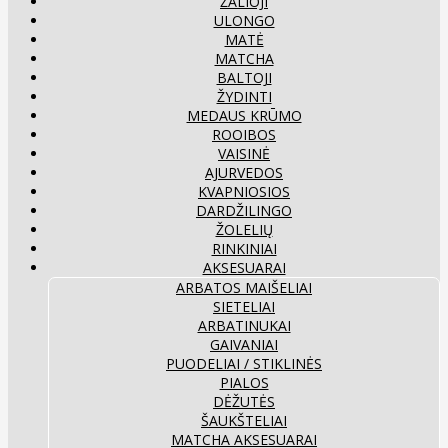
ŽALIOJI
ULONGO
MATĖ
MATCHA
BALTOJI
ŽYDINTI
MEDAUS KRŪMO
ROOIBOS
VAISINĖ
AJURVEDOS
KVAPNIOSIOS
DARDŽILINGO
ŽOLELIŲ
RINKINIAI
AKSESUARAI
ARBATOS MAIŠELIAI
SIETELIAI
ARBATINUKAI
GAIVANIAI
PUODELIAI / STIKLINĖS
PIALOS
DĖŽUTĖS
ŠAUKŠTELIAI
MATCHA AKSESUARAI