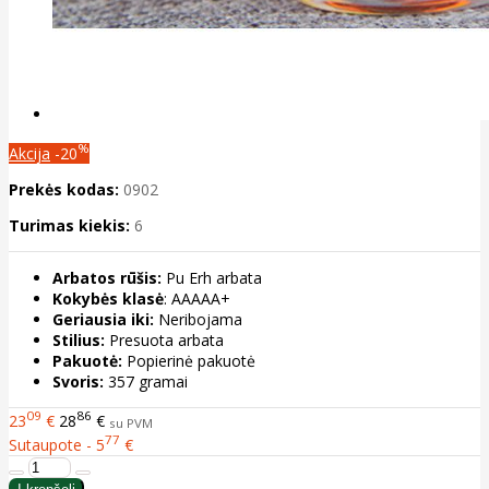
%
Akcija
-20
Prekės kodas:
0902
Turimas kiekis:
6
Arbatos rūšis:
Pu Erh arbata
Kokybės klasė
: AAAAA+
Geriausia iki:
Neribojama
Stilius:
Presuota arbata
Pakuotė:
Popierinė pakuotė
Svoris:
357 gramai
09
86
23
€
28
€
su PVM
77
Sutaupote - 5
€