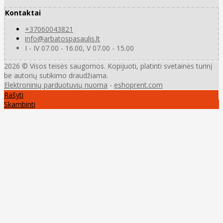
Kontaktai
+37060043821
info@arbatospasaulis.lt
I - IV 07.00 - 16.00, V 07.00 - 15.00
2026 © Visos teisės saugomos. Kopijuoti, platinti svetainės turinį
be autorių sutikimo draudžiama.
Elektroninių parduotuvių nuoma
-
eshoprent.com
Rašyti
Skambinti