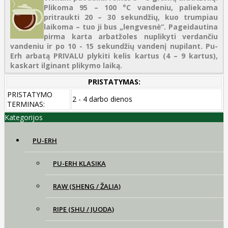
Plikoma 95 – 100 °C vandeniu, paliekama
pritraukti 20 – 30 sekundžių, kuo trumpiau
laikoma – tuo ji bus „lengvesnė“. Pageidautina
pirma karta arbatžoles nuplikyti verdančiu
vandeniu ir po 10 - 15 sekundžių vandenį nupilant. Pu-
Erh arbatą PRIVALU plykiti kelis kartus (4 – 9 kartus),
kaskart ilginant plikymo laiką.
PRISTATYMAS:
PRISTATYMO
2 - 4 darbo dienos
TERMINAS:
Kategorijos
PU-ERH
PU-ERH KLASIKA
RAW (SHENG / ŽALIA)
RIPE (SHU / JUODA)