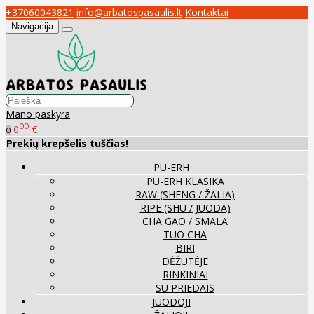
+37060043821
info@arbatospasaulis.lt
Kontaktai
Navigacija
Mano paskyra
00
0
€
0
Prekių krepšelis tuščias!
PU-ERH
PU-ERH KLASIKA
RAW (SHENG / ŽALIA)
RIPE (SHU / JUODA)
CHA GAO / SMALA
TUO CHA
BIRI
DĖŽUTĖJE
RINKINIAI
SU PRIEDAIS
JUODOJI