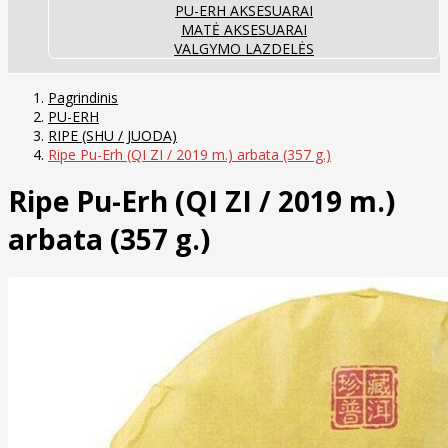
PU-ERH AKSESUARAI
MATĖ AKSESUARAI
VALGYMO LAZDELĖS
Pagrindinis
PU-ERH
RIPE (SHU / JUODA)
Ripe Pu-Erh (QI ZI / 2019 m.) arbata (357 g.)
Ripe Pu-Erh (QI ZI / 2019 m.)
arbata (357 g.)