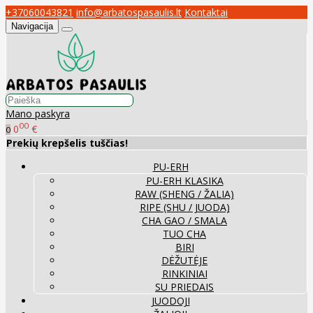
+37060043821
info@arbatospasaulis.lt
Kontaktai
Navigacija
Mano paskyra
00
0
€
0
Prekių krepšelis tuščias!
PU-ERH
PU-ERH KLASIKA
RAW (SHENG / ŽALIA)
RIPE (SHU / JUODA)
CHA GAO / SMALA
TUO CHA
BIRI
DĖŽUTĖJE
RINKINIAI
SU PRIEDAIS
JUODOJI