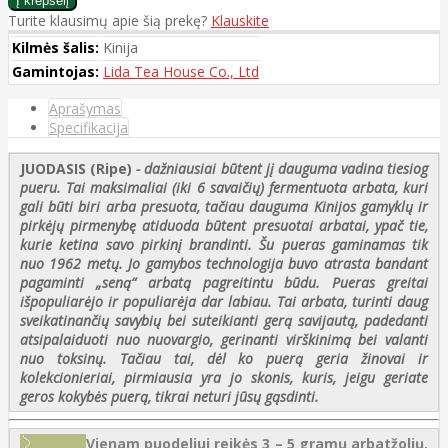
Turite klausimų apie šią prekę?
Klauskite
Kilmės šalis:
Kinija
Gamintojas:
Lida Tea House Co., Ltd
Aprašymas
Specifikacija
JUODASIS (Ripe)
- dažniausiai būtent jį dauguma vadina tiesiog
pueru. Tai maksimaliai (iki 6 savaičių) fermentuota arbata, kuri
gali būti biri arba presuota, tačiau dauguma Kinijos gamyklų ir
pirkėjų pirmenybę atiduoda būtent presuotai arbatai, ypač tie,
kurie ketina savo pirkinį brandinti. Šu pueras gaminamas tik
nuo 1962 metų. Jo gamybos technologija buvo atrasta bandant
pagaminti „seną“ arbatą pagreitintu būdu. Pueras greitai
išpopuliarėjo ir populiarėja dar labiau. Tai arbata, turinti daug
sveikatinančių savybių bei suteikianti gerą savijautą, padedanti
atsipalaiduoti nuo nuovargio, gerinanti virškinimą bei valanti
nuo toksinų. Tačiau tai, dėl ko puerą geria žinovai ir
kolekcionieriai, pirmiausia yra jo skonis, kuris, jeigu geriate
geros kokybės puerą, tikrai neturi jūsų gąsdinti.
Vienam puodeliui reikės 3 – 5 gramų arbatžolių.