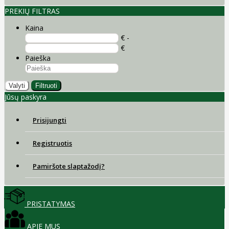
PREKIŲ FILTRAS
Kaina
€ -
€
Paieška
Valyti
Filtruoti
Jūsų paskyra
Prisijungti
Registruotis
Pamiršote slaptažodį?
PRISTATYMAS
APIE MUS