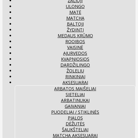
ŽALIOJI
ULONGO
MATĖ
MATCHA
BALTOJI
ŽYDINTI
MEDAUS KRŪMO
ROOIBOS
VAISINĖ
AJURVEDOS
KVAPNIOSIOS
DARDŽILINGO
ŽOLELIŲ
RINKINIAI
AKSESUARAI
ARBATOS MAIŠELIAI
SIETELIAI
ARBATINUKAI
GAIVANIAI
PUODELIAI / STIKLINĖS
PIALOS
DĖŽUTĖS
ŠAUKŠTELIAI
MATCHA AKSESUARAI