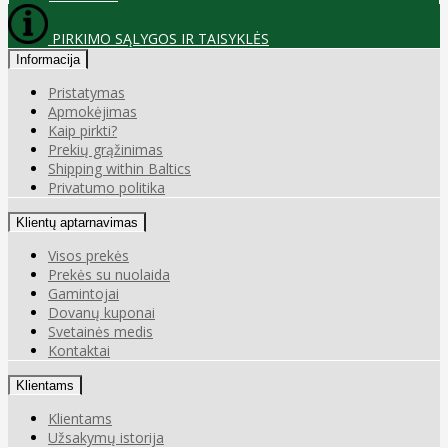
PIRKIMO SĄLYGOS IR TAISYKLĖS
Informacija
Pristatymas
Apmokėjimas
Kaip pirkti?
Prekių grąžinimas
Shipping within Baltics
Privatumo politika
Klientų aptarnavimas
Visos prekės
Prekės su nuolaida
Gamintojai
Dovanų kuponai
Svetainės medis
Kontaktai
Klientams
Klientams
Užsakymų istorija