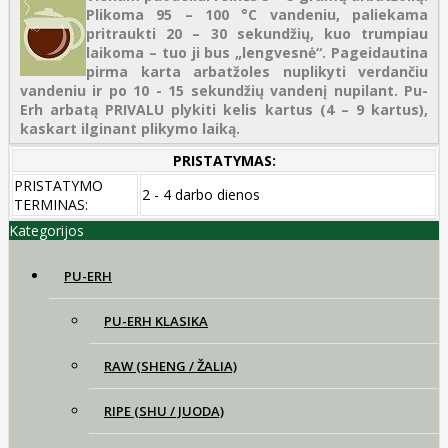
Plikoma 95 – 100 °C vandeniu, paliekama
pritraukti 20 – 30 sekundžių, kuo trumpiau
laikoma – tuo ji bus „lengvesnė“. Pageidautina
pirma karta arbatžoles nuplikyti verdančiu
vandeniu ir po 10 - 15 sekundžių vandenį nupilant. Pu-
Erh arbatą PRIVALU plykiti kelis kartus (4 – 9 kartus),
kaskart ilginant plikymo laiką.
PRISTATYMAS:
PRISTATYMO
2 - 4 darbo dienos
TERMINAS:
Kategorijos
PU-ERH
PU-ERH KLASIKA
RAW (SHENG / ŽALIA)
RIPE (SHU / JUODA)