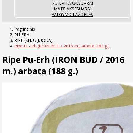
PU-ERH AKSESUARAI
MATĖ AKSESUARAI
VALGYMO LAZDELĖS
Pagrindinis
PU-ERH
RIPE (SHU / JUODA)
Ripe Pu-Erh (IRON BUD / 2016 m.) arbata (188 g.)
Ripe Pu-Erh (IRON BUD / 2016
m.) arbata (188 g.)