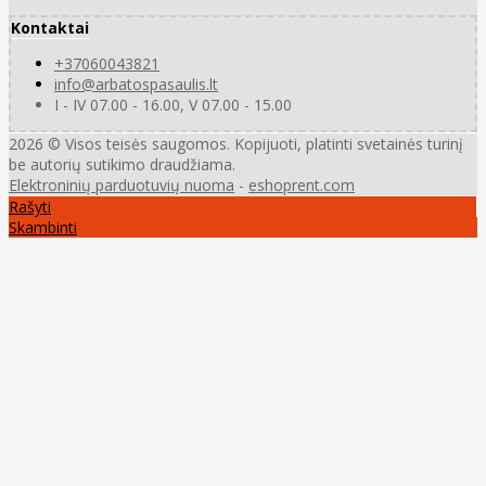
Kontaktai
+37060043821
info@arbatospasaulis.lt
I - IV 07.00 - 16.00, V 07.00 - 15.00
2026 © Visos teisės saugomos. Kopijuoti, platinti svetainės turinį
be autorių sutikimo draudžiama.
Elektroninių parduotuvių nuoma
-
eshoprent.com
Rašyti
Skambinti