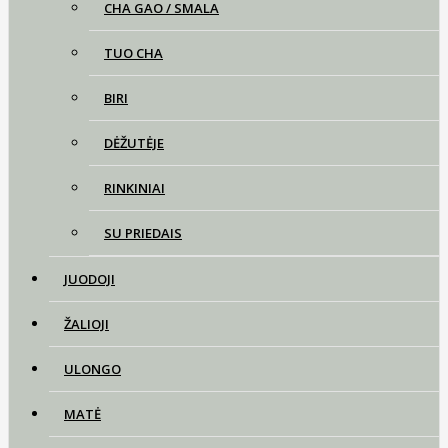
CHA GAO / SMALA
TUO CHA
BIRI
DĖŽUTĖJE
RINKINIAI
SU PRIEDAIS
JUODOJI
ŽALIOJI
ULONGO
MATĖ