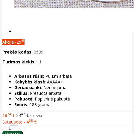
%
Akcija
-20
Prekės kodas:
0599
Turimas kiekis:
11
Arbatos rūšis:
Pu Erh arbata
Kokybės klasė
: AAAAA+
Geriausia iki:
Neribojama
Stilius:
Presuota arbata
Pakuotė:
Popierinė pakuotė
Svoris:
188 gramai
74
42
18
€
23
€
su PVM
68
Sutaupote - 4
€