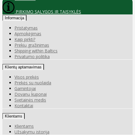
PIRKIMO SĄLYGOS IR TAISYKLĖS
Informacija
Pristatymas
Apmokėjimas
Kaip pirkti?
Prekių grąžinimas
Shipping within Baltics
Privatumo politika
Klientų aptarnavimas
Visos prekės
Prekės su nuolaida
Gamintojai
Dovanų kuponai
Svetainės medis
Kontaktai
Klientams
Klientams
Užsakymų istorija