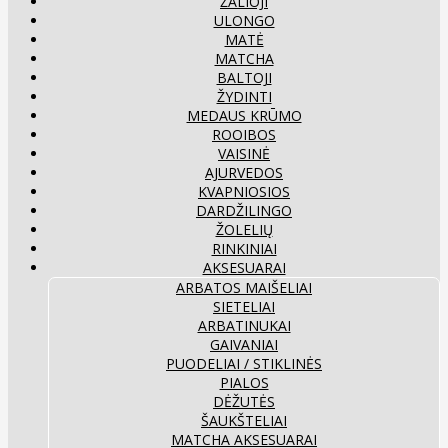
ŽALIOJI
ULONGO
MATĖ
MATCHA
BALTOJI
ŽYDINTI
MEDAUS KRŪMO
ROOIBOS
VAISINĖ
AJURVEDOS
KVAPNIOSIOS
DARDŽILINGO
ŽOLELIŲ
RINKINIAI
AKSESUARAI
ARBATOS MAIŠELIAI
SIETELIAI
ARBATINUKAI
GAIVANIAI
PUODELIAI / STIKLINĖS
PIALOS
DĖŽUTĖS
ŠAUKŠTELIAI
MATCHA AKSESUARAI