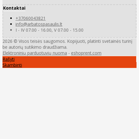
Kontaktai
+37060043821
info@arbatospasaulis.lt
I - IV 07.00 - 16.00, V 07.00 - 15.00
2026 © Visos teisės saugomos. Kopijuoti, platinti svetainės turinį
be autorių sutikimo draudžiama.
Elektroninių parduotuvių nuoma
-
eshoprent.com
Rašyti
Skambinti