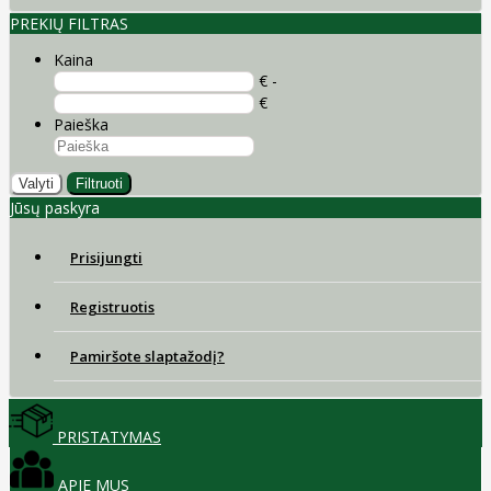
PREKIŲ FILTRAS
Kaina
€ -
€
Paieška
Valyti
Filtruoti
Jūsų paskyra
Prisijungti
Registruotis
Pamiršote slaptažodį?
PRISTATYMAS
APIE MUS