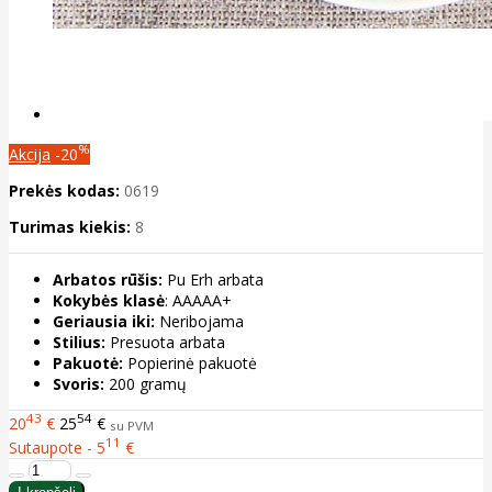
%
Akcija
-20
Prekės kodas:
0619
Turimas kiekis:
8
Arbatos rūšis:
Pu Erh arbata
Kokybės klasė
: AAAAA+
Geriausia iki:
Neribojama
Stilius:
Presuota arbata
Pakuotė:
Popierinė pakuotė
Svoris:
200 gramų
43
54
20
€
25
€
su PVM
11
Sutaupote - 5
€