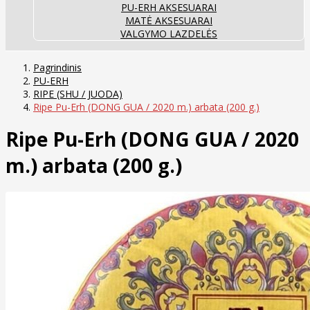
PU-ERH AKSESUARAI
MATĖ AKSESUARAI
VALGYMO LAZDELĖS
Pagrindinis
PU-ERH
RIPE (SHU / JUODA)
Ripe Pu-Erh (DONG GUA / 2020 m.) arbata (200 g.)
Ripe Pu-Erh (DONG GUA / 2020
m.) arbata (200 g.)