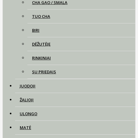
CHA GAO / SMALA
TUO CHA
BIRI
DĖŽUTĖJE
RINKINIAI
SU PRIEDAIS
JUODOJI
ŽALIOJI
ULONGO
MATĖ