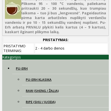
Plikoma 95 – 100 °C vandeniu, paliekama
pritraukti 20 – 30 sekundžių, kuo trumpiau
laikoma – tuo ji bus „lengvesnė“. Pageidautina
pirma karta arbatžoles nuplikyti verdančiu
vandeniu ir po 10 - 15 sekundžių vandenį nupilant. Pu-
Erh arbatą PRIVALU plykiti kelis kartus (4 – 9 kartus),
kaskart ilginant plikymo laiką.
PRISTATYMAS:
PRISTATYMO
2 - 4 darbo dienos
TERMINAS:
Kategorijos
PU-ERH
PU-ERH KLASIKA
RAW (SHENG / ŽALIA)
RIPE (SHU / JUODA)