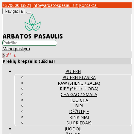
+37060043821
info@arbatospasaulis.lt
Kontaktai
Navigacija
Mano paskyra
00
0
€
0
Prekių krepšelis tuščias!
PU-ERH
PU-ERH KLASIKA
RAW (SHENG / ŽALIA)
RIPE (SHU / JUODA)
CHA GAO / SMALA
TUO CHA
BIRI
DĖŽUTĖJE
RINKINIAI
SU PRIEDAIS
JUODOJI