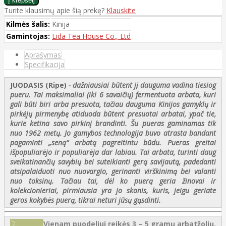
Turite klausimų apie šią prekę?
Klauskite
Kilmės šalis:
Kinija
Gamintojas:
Lida Tea House Co., Ltd
Aprašymas
Specifikacija
JUODASIS (Ripe)
- dažniausiai būtent jį dauguma vadina tiesiog
pueru. Tai maksimaliai (iki 6 savaičių) fermentuota arbata, kuri
gali būti biri arba presuota, tačiau dauguma Kinijos gamyklų ir
pirkėjų pirmenybę atiduoda būtent presuotai arbatai, ypač tie,
kurie ketina savo pirkinį brandinti. Šu pueras gaminamas tik
nuo 1962 metų. Jo gamybos technologija buvo atrasta bandant
pagaminti „seną“ arbatą pagreitintu būdu. Pueras greitai
išpopuliarėjo ir populiarėja dar labiau. Tai arbata, turinti daug
sveikatinančių savybių bei suteikianti gerą savijautą, padedanti
atsipalaiduoti nuo nuovargio, gerinanti virškinimą bei valanti
nuo toksinų. Tačiau tai, dėl ko puerą geria žinovai ir
kolekcionieriai, pirmiausia yra jo skonis, kuris, jeigu geriate
geros kokybės puerą, tikrai neturi jūsų gąsdinti.
Vienam puodeliui reikės 3 – 5 gramų arbatžolių.