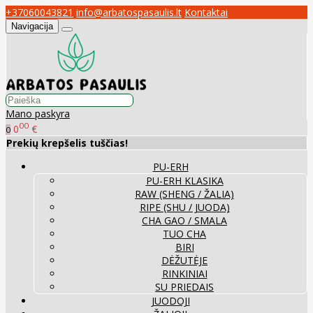
+37060043821
info@arbatospasaulis.lt
Kontaktai
Navigacija
Mano paskyra
00
0
€
0
Prekių krepšelis tuščias!
PU-ERH
PU-ERH KLASIKA
RAW (SHENG / ŽALIA)
RIPE (SHU / JUODA)
CHA GAO / SMALA
TUO CHA
BIRI
DĖŽUTĖJE
RINKINIAI
SU PRIEDAIS
JUODOJI