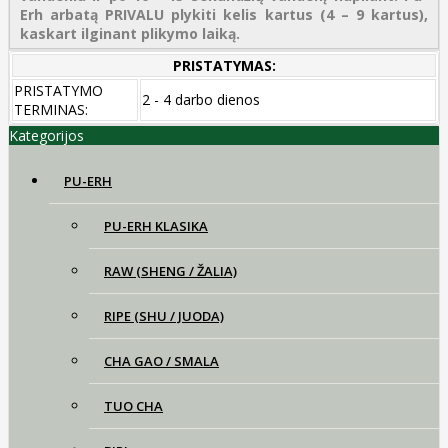
Erh arbatą PRIVALU plykiti kelis kartus (4 – 9 kartus),
kaskart ilginant plikymo laiką.
PRISTATYMAS:
PRISTATYMO
2 - 4 darbo dienos
TERMINAS:
Kategorijos
PU-ERH
PU-ERH KLASIKA
RAW (SHENG / ŽALIA)
RIPE (SHU / JUODA)
CHA GAO / SMALA
TUO CHA