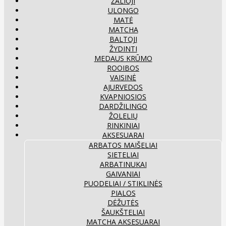
ŽALIOJI
ULONGO
MATĖ
MATCHA
BALTOJI
ŽYDINTI
MEDAUS KRŪMO
ROOIBOS
VAISINĖ
AJURVEDOS
KVAPNIOSIOS
DARDŽILINGO
ŽOLELIŲ
RINKINIAI
AKSESUARAI
ARBATOS MAIŠELIAI
SIETELIAI
ARBATINUKAI
GAIVANIAI
PUODELIAI / STIKLINĖS
PIALOS
DĖŽUTĖS
ŠAUKŠTELIAI
MATCHA AKSESUARAI