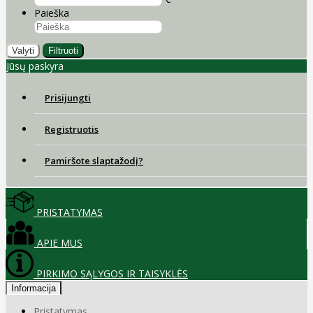
Paieška
Valyti
Filtruoti
Jūsų paskyra
Prisijungti
Registruotis
Pamiršote slaptažodį?
PRISTATYMAS
APIE MUS
PIRKIMO SĄLYGOS IR TAISYKLĖS
Informacija
Pristatymas