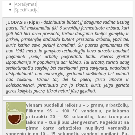
Aprašymas
Specifikacija
JUODASIS (Ripe)
- dažniausiai būtent jį dauguma vadina tiesiog
pueru. Tai maksimaliai (iki 6 savaičių) fermentuota arbata, kuri
gali būti biri arba presuota, tačiau dauguma Kinijos gamyklų ir
pirkėjų pirmenybę atiduoda būtent presuotai arbatai, ypač tie,
kurie ketina savo pirkinį brandinti. Šu pueras gaminamas tik
nuo 1962 metų. Jo gamybos technologija buvo atrasta bandant
pagaminti „seną“ arbatą pagreitintu būdu. Pueras greitai
išpopuliarėjo ir populiarėja dar labiau. Tai arbata, turinti daug
sveikatinančių savybių bei suteikianti gerą savijautą, padedanti
atsipalaiduoti nuo nuovargio, gerinanti virškinimą bei valanti
nuo toksinų. Tačiau tai, dėl ko puerą geria žinovai ir
kolekcionieriai, pirmiausia yra jo skonis, kuris, jeigu geriate
geros kokybės puerą, tikrai neturi jūsų gąsdinti.
Vienam puodeliui reikės 3 – 5 gramų arbatžolių.
Plikoma 95 – 100 °C vandeniu, paliekama
pritraukti 20 – 30 sekundžių, kuo trumpiau
laikoma – tuo ji bus „lengvesnė“. Pageidautina
pirma karta arbatžoles nuplikyti verdančiu
vandeniu ir po 10 - 15 sekundžių vandenį nupilant. Pu-