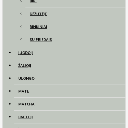
BIRI
DĖŽUTĖJE
RINKINIAI
SU PRIEDAIS
JUODOJI
ŽALIOJI
ULONGO
MATĖ
MATCHA
BALTOJI