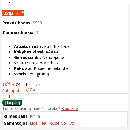
%
Akcija
-25
Prekės kodas:
0939
Turimas kiekis:
3
Arbatos rūšis:
Pu Erh arbata
Kokybės klasė
: AAAAA
Geriausia iki:
Neribojama
Stilius:
Presuota arbata
Pakuotė:
Popierinė pakuotė
Svoris:
250 gramų
50
66
18
€
24
€
su PVM
17
Sutaupote - 6
€
Turite klausimų apie šią prekę?
Klauskite
Kilmės šalis:
Kinija
Gamintojas:
Lida Tea House Co., Ltd