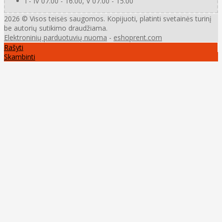
I - IV 07.00 - 16.00, V 07.00 - 15.00
2026 © Visos teisės saugomos. Kopijuoti, platinti svetainės turinį
be autorių sutikimo draudžiama.
Elektroninių parduotuvių nuoma
-
eshoprent.com
Rašyti
Skambinti