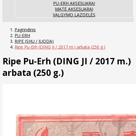
PU-ERH AKSESUARAI
MATĖ AKSESUARAI
VALGYMO LAZDELĖS
Pagrindinis
PU-ERH
RIPE (SHU / JUODA)
Ripe Pu-Erh (DING JI / 2017 m.) arbata (250 g.)
Ripe Pu-Erh (DING JI / 2017 m.)
arbata (250 g.)