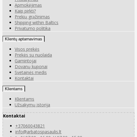
Apmokėjimas
Kaip pirkti?
Prekių grąžinimas
Shipping within Baltics
Privatumo politika
Klientų aptarnavimas
Visos prekės
Prekės su nuolaida
Gamintojai
Dovanų kuponai
Svetainės medis
Kontaktai
Klientams
Klientams
Užsakymų istorija
Kontaktai
+37060043821
info@arbatospasaulis.lt