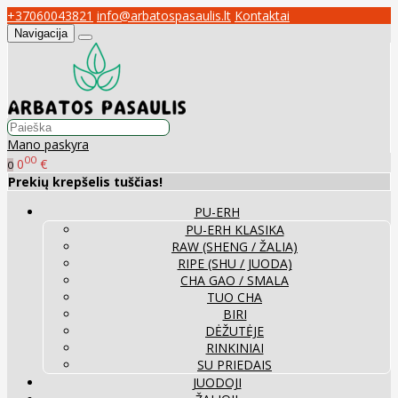
+37060043821
info@arbatospasaulis.lt
Kontaktai
Navigacija
Mano paskyra
00
0
€
0
Prekių krepšelis tuščias!
PU-ERH
PU-ERH KLASIKA
RAW (SHENG / ŽALIA)
RIPE (SHU / JUODA)
CHA GAO / SMALA
TUO CHA
BIRI
DĖŽUTĖJE
RINKINIAI
SU PRIEDAIS
JUODOJI