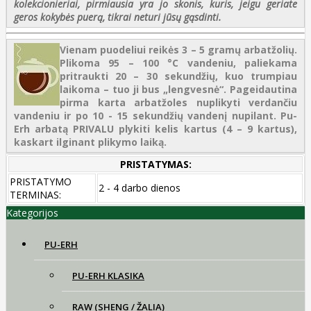
kolekcionieriai, pirmiausia yra jo skonis, kuris, jeigu geriate
geros kokybės puerą, tikrai neturi jūsų gąsdinti.
Vienam puodeliui reikės 3 – 5 gramų arbatžolių.
Plikoma 95 – 100 °C vandeniu, paliekama
pritraukti 20 – 30 sekundžių, kuo trumpiau
laikoma – tuo ji bus „lengvesnė“. Pageidautina
pirma karta arbatžoles nuplikyti verdančiu
vandeniu ir po 10 - 15 sekundžių vandenį nupilant. Pu-
Erh arbatą PRIVALU plykiti kelis kartus (4 – 9 kartus),
kaskart ilginant plikymo laiką.
PRISTATYMAS:
PRISTATYMO
2 - 4 darbo dienos
TERMINAS:
Kategorijos
PU-ERH
PU-ERH KLASIKA
RAW (SHENG / ŽALIA)