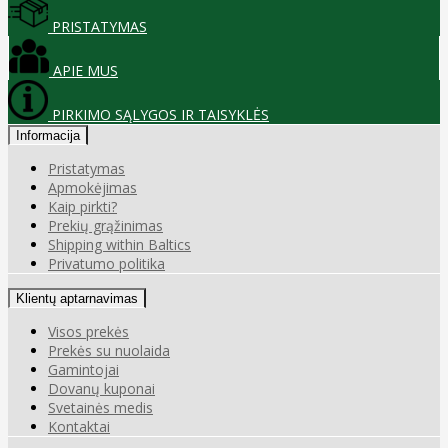
PRISTATYMAS
APIE MUS
PIRKIMO SĄLYGOS IR TAISYKLĖS
Informacija
Pristatymas
Apmokėjimas
Kaip pirkti?
Prekių grąžinimas
Shipping within Baltics
Privatumo politika
Klientų aptarnavimas
Visos prekės
Prekės su nuolaida
Gamintojai
Dovanų kuponai
Svetainės medis
Kontaktai