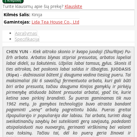
Turite klausimų apie šią prekę?
Klauskite
Kilmės šalis:
Kinija
Gamintojas:
Lida Tea House Co., Ltd
Aprašymas
Specifikacija
CHEN YUN -
Kiek aitroko skonio ir kvapo juodoji (Shu/Ripe) Pu-
Erh arbata. Arbatos blynas stipriai presuotas, arbatos lapeliai
labai dideli, su šakutėmis. Užpilas labai tamsus, gylus. Skonis iš
ties aitrokas, bet poskonis labai saldus ir išbaigtas.
JUODASIS
(Ripe)
- dažniausiai būtent jį dauguma vadina tiesiog pueru. Tai
maksimaliai (iki 6 savaičių) fermentuota arbata, kuri gali būti
biri arba presuota, tačiau dauguma Kinijos gamyklų ir pirkėjų
pirmenybę atiduoda būtent presuotai arbatai, ypač tie, kurie
ketina savo pirkinį brandinti. Šu pueras gaminamas tik nuo
1962 metų. Jo gamybos technologija buvo atrasta bandant
pagaminti „seną“ arbatą pagreitintu būdu. Pueras greitai
išpopuliarėjo ir populiarėja dar labiau. Tai arbata, turinti daug
sveikatinančių savybių bei suteikianti gerą savijautą, padedanti
atsipalaiduoti nuo nuovargio, gerinanti virškinimą bei valanti
nuo toksinų. Tačiau tai, dėl ko puerą geria žinovai ir