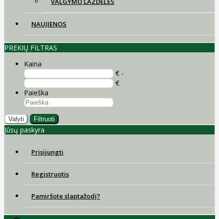
VALGYMO LAZDELĖS
NAUJIENOS
PREKIŲ FILTRAS
Kaina
€ -
€
Paieška
Valyti
Filtruoti
Jūsų paskyra
Prisijungti
Registruotis
Pamiršote slaptažodį?