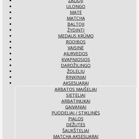
ŽALIOJI
ULONGO
MATĖ
MATCHA
BALTOJI
ŽYDINTI
MEDAUS KRŪMO
ROOIBOS
VAISINĖ
AJURVEDOS
KVAPNIOSIOS
DARDŽILINGO
ŽOLELIŲ
RINKINIAI
AKSESUARAI
ARBATOS MAIŠELIAI
SIETELIAI
ARBATINUKAI
GAIVANIAI
PUODELIAI / STIKLINĖS
PIALOS
DĖŽUTĖS
ŠAUKŠTELIAI
MATCHA AKSESUARAI