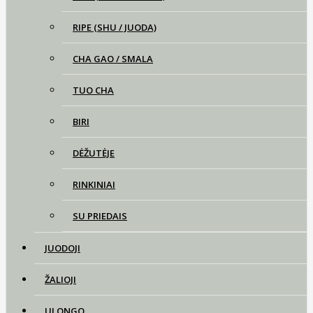
RIPE (SHU / JUODA)
CHA GAO / SMALA
TUO CHA
BIRI
DĖŽUTĖJE
RINKINIAI
SU PRIEDAIS
JUODOJI
ŽALIOJI
ULONGO