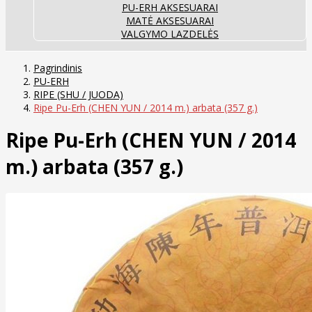
PU-ERH AKSESUARAI
MATĖ AKSESUARAI
VALGYMO LAZDELĖS
Pagrindinis
PU-ERH
RIPE (SHU / JUODA)
Ripe Pu-Erh (CHEN YUN / 2014 m.) arbata (357 g.)
Ripe Pu-Erh (CHEN YUN / 2014
m.) arbata (357 g.)