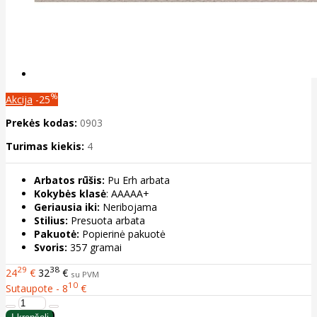
%
Akcija
-25
Prekės kodas:
0903
Turimas kiekis:
4
Arbatos rūšis:
Pu Erh arbata
Kokybės klasė
: AAAAA+
Geriausia iki:
Neribojama
Stilius:
Presuota arbata
Pakuotė:
Popierinė pakuotė
Svoris:
357 gramai
29
38
24
€
32
€
su PVM
10
Sutaupote - 8
€