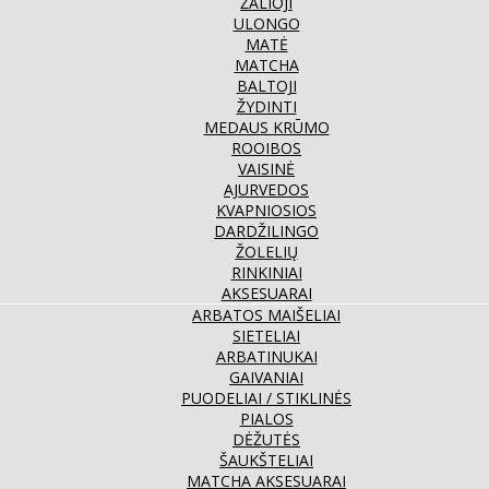
ŽALIOJI
ULONGO
MATĖ
MATCHA
BALTOJI
ŽYDINTI
MEDAUS KRŪMO
ROOIBOS
VAISINĖ
AJURVEDOS
KVAPNIOSIOS
DARDŽILINGO
ŽOLELIŲ
RINKINIAI
AKSESUARAI
ARBATOS MAIŠELIAI
SIETELIAI
ARBATINUKAI
GAIVANIAI
PUODELIAI / STIKLINĖS
PIALOS
DĖŽUTĖS
ŠAUKŠTELIAI
MATCHA AKSESUARAI