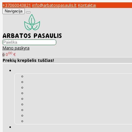
+37060043821
info@arbatospasaulis.lt
Kontaktai
Navigacija
Mano paskyra
00
0
€
0
Prekių krepšelis tuščias!