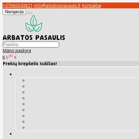
+37060043821
info@arbatospasaulis.lt
Kontaktai
Navigacija
Mano paskyra
00
0
€
0
Prekių krepšelis tuščias!