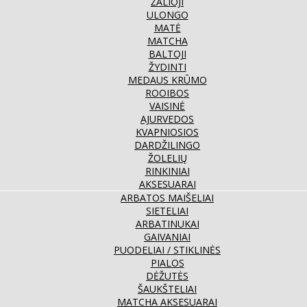
ŽALIOJI
ULONGO
MATĖ
MATCHA
BALTOJI
ŽYDINTI
MEDAUS KRŪMO
ROOIBOS
VAISINĖ
AJURVEDOS
KVAPNIOSIOS
DARDŽILINGO
ŽOLELIŲ
RINKINIAI
AKSESUARAI
ARBATOS MAIŠELIAI
SIETELIAI
ARBATINUKAI
GAIVANIAI
PUODELIAI / STIKLINĖS
PIALOS
DĖŽUTĖS
ŠAUKŠTELIAI
MATCHA AKSESUARAI