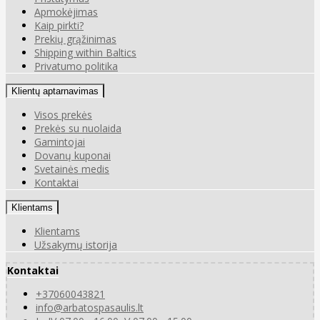
Apmokėjimas
Kaip pirkti?
Prekių grąžinimas
Shipping within Baltics
Privatumo politika
Klientų aptarnavimas
Visos prekės
Prekės su nuolaida
Gamintojai
Dovanų kuponai
Svetainės medis
Kontaktai
Klientams
Klientams
Užsakymų istorija
Kontaktai
+37060043821
info@arbatospasaulis.lt