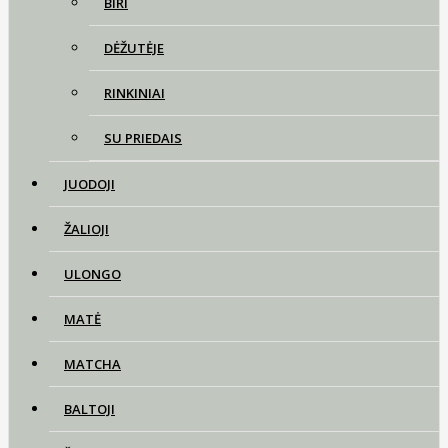
BIRI
DĖŽUTĖJE
RINKINIAI
SU PRIEDAIS
JUODOJI
ŽALIOJI
ULONGO
MATĖ
MATCHA
BALTOJI