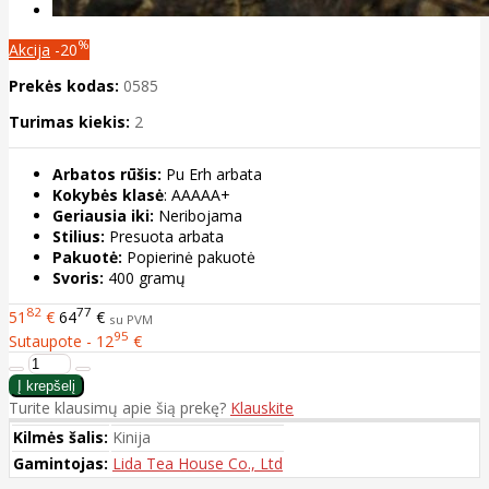
%
Akcija
-20
Prekės kodas:
0585
Turimas kiekis:
2
Arbatos rūšis:
Pu Erh arbata
Kokybės klasė
: AAAAA+
Geriausia iki:
Neribojama
Stilius:
Presuota arbata
Pakuotė:
Popierinė pakuotė
Svoris:
400 gramų
82
77
51
€
64
€
su PVM
95
Sutaupote - 12
€
Turite klausimų apie šią prekę?
Klauskite
Kilmės šalis:
Kinija
Gamintojas:
Lida Tea House Co., Ltd