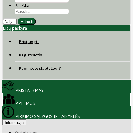
Paieška
Valyti
Filtruoti
Jūsų paskyra
Prisijungti
Registruotis
Pamiršote slaptažodį?
PRISTATYMAS
APIE MUS
PIRKIMO SĄLYGOS IR TAISYKLĖS
Informacija
Pristatymas