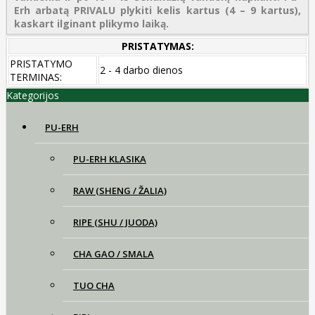
Erh arbatą PRIVALU plykiti kelis kartus (4 – 9 kartus),
kaskart ilginant plikymo laiką.
PRISTATYMAS:
PRISTATYMO
2 - 4 darbo dienos
TERMINAS:
Kategorijos
PU-ERH
PU-ERH KLASIKA
RAW (SHENG / ŽALIA)
RIPE (SHU / JUODA)
CHA GAO / SMALA
TUO CHA