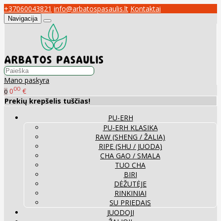
+37060043821
info@arbatospasaulis.lt
Kontaktai
Navigacija
Mano paskyra
00
0
€
0
Prekių krepšelis tuščias!
PU-ERH
PU-ERH KLASIKA
RAW (SHENG / ŽALIA)
RIPE (SHU / JUODA)
CHA GAO / SMALA
TUO CHA
BIRI
DĖŽUTĖJE
RINKINIAI
SU PRIEDAIS
JUODOJI