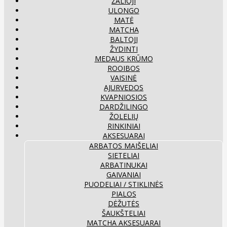
ŽALIOJI
ULONGO
MATĖ
MATCHA
BALTOJI
ŽYDINTI
MEDAUS KRŪMO
ROOIBOS
VAISINĖ
AJURVEDOS
KVAPNIOSIOS
DARDŽILINGO
ŽOLELIŲ
RINKINIAI
AKSESUARAI
ARBATOS MAIŠELIAI
SIETELIAI
ARBATINUKAI
GAIVANIAI
PUODELIAI / STIKLINĖS
PIALOS
DĖŽUTĖS
ŠAUKŠTELIAI
MATCHA AKSESUARAI