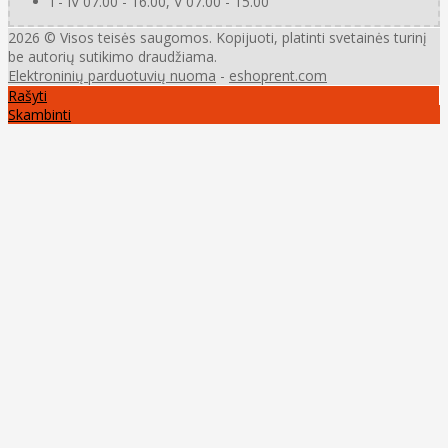
I - IV 07.00 - 16.00, V 07.00 - 15.00
2026 © Visos teisės saugomos. Kopijuoti, platinti svetainės turinį
be autorių sutikimo draudžiama.
Elektroninių parduotuvių nuoma
-
eshoprent.com
Rašyti
Skambinti