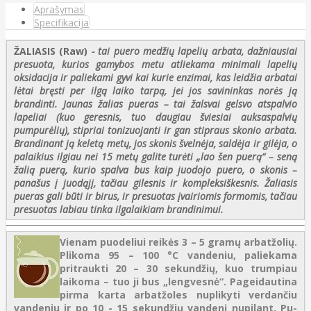
Aprašymas
Specifikacija
ŽALIASIS (Raw)
- tai puero medžių lapelių arbata, dažniausiai
presuota, kurios gamybos metu atliekama minimali lapelių
oksidacija ir paliekami gyvi kai kurie enzimai, kas leidžia arbatai
lėtai bręsti per ilgą laiko tarpą, jei jos savininkas norės ją
brandinti. Jaunas žalias pueras – tai žalsvai gelsvo atspalvio
lapeliai (kuo geresnis, tuo daugiau šviesiai auksaspalvių
pumpurėlių), stipriai tonizuojanti ir gan stipraus skonio arbata.
Brandinant ją keletą metų, jos skonis švelnėja, saldėja ir gilėja, o
palaikius ilgiau nei 15 metų galite turėti „lao šen puerą“ – seną
žalią puerą, kurio spalva bus kaip juodojo puero, o skonis –
panašus į juodąjį, tačiau gilesnis ir kompleksiškesnis. Žaliasis
pueras gali būti ir birus, ir presuotas įvairiomis formomis, tačiau
presuotas labiau tinka ilgalaikiam brandinimui.
Vienam puodeliui reikės 3 – 5 gramų arbatžolių.
Plikoma 95 – 100 °C vandeniu, paliekama
pritraukti 20 – 30 sekundžių, kuo trumpiau
laikoma – tuo ji bus „lengvesnė“. Pageidautina
pirma karta arbatžoles nuplikyti verdančiu
vandeniu ir po 10 - 15 sekundžių vandenį nupilant. Pu-