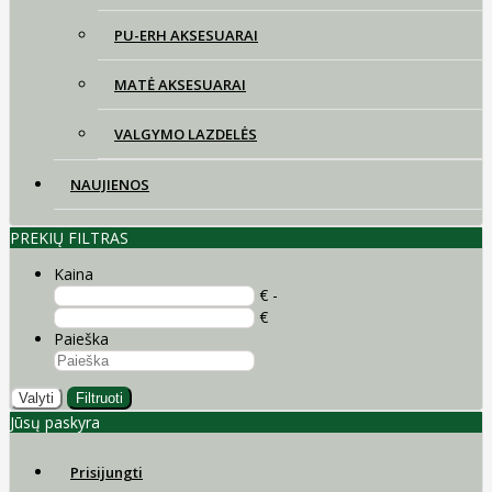
PU-ERH AKSESUARAI
MATĖ AKSESUARAI
VALGYMO LAZDELĖS
NAUJIENOS
PREKIŲ FILTRAS
Kaina
€ -
€
Paieška
Valyti
Filtruoti
Jūsų paskyra
Prisijungti