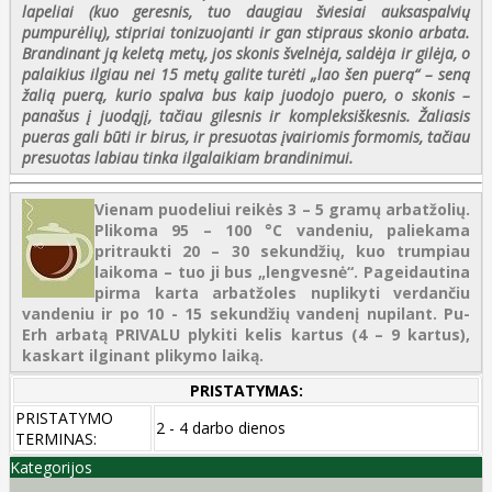
lapeliai (kuo geresnis, tuo daugiau šviesiai auksaspalvių
pumpurėlių), stipriai tonizuojanti ir gan stipraus skonio arbata.
Brandinant ją keletą metų, jos skonis švelnėja, saldėja ir gilėja, o
palaikius ilgiau nei 15 metų galite turėti „lao šen puerą“ – seną
žalią puerą, kurio spalva bus kaip juodojo puero, o skonis –
panašus į juodąjį, tačiau gilesnis ir kompleksiškesnis. Žaliasis
pueras gali būti ir birus, ir presuotas įvairiomis formomis, tačiau
presuotas labiau tinka ilgalaikiam brandinimui.
Vienam puodeliui reikės 3 – 5 gramų arbatžolių.
Plikoma 95 – 100 °C vandeniu, paliekama
pritraukti 20 – 30 sekundžių, kuo trumpiau
laikoma – tuo ji bus „lengvesnė“. Pageidautina
pirma karta arbatžoles nuplikyti verdančiu
vandeniu ir po 10 - 15 sekundžių vandenį nupilant. Pu-
Erh arbatą PRIVALU plykiti kelis kartus (4 – 9 kartus),
kaskart ilginant plikymo laiką.
PRISTATYMAS:
PRISTATYMO
2 - 4 darbo dienos
TERMINAS:
Kategorijos