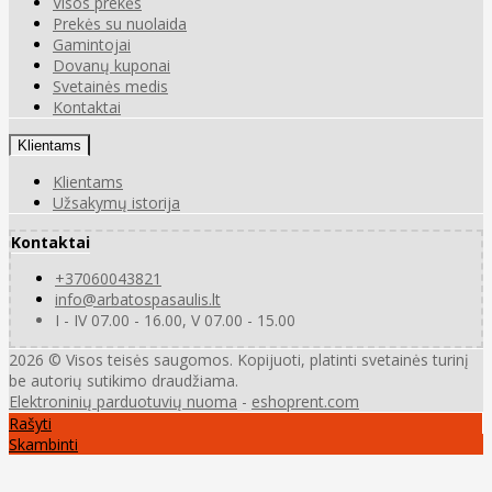
Visos prekės
Prekės su nuolaida
Gamintojai
Dovanų kuponai
Svetainės medis
Kontaktai
Klientams
Klientams
Užsakymų istorija
Kontaktai
+37060043821
info@arbatospasaulis.lt
I - IV 07.00 - 16.00, V 07.00 - 15.00
2026 © Visos teisės saugomos. Kopijuoti, platinti svetainės turinį
be autorių sutikimo draudžiama.
Elektroninių parduotuvių nuoma
-
eshoprent.com
Rašyti
Skambinti