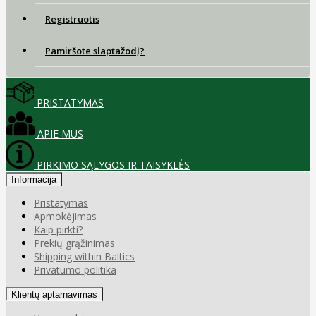
Registruotis
Pamiršote slaptažodį?
PRISTATYMAS
APIE MUS
PIRKIMO SĄLYGOS IR TAISYKLĖS
Informacija
Pristatymas
Apmokėjimas
Kaip pirkti?
Prekių grąžinimas
Shipping within Baltics
Privatumo politika
Klientų aptarnavimas