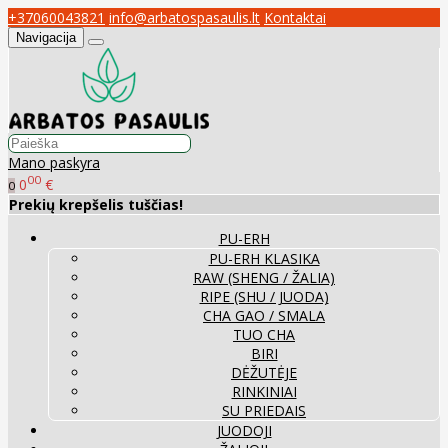
+37060043821
info@arbatospasaulis.lt
Kontaktai
Navigacija
Mano paskyra
00
0
€
0
Prekių krepšelis tuščias!
PU-ERH
PU-ERH KLASIKA
RAW (SHENG / ŽALIA)
RIPE (SHU / JUODA)
CHA GAO / SMALA
TUO CHA
BIRI
DĖŽUTĖJE
RINKINIAI
SU PRIEDAIS
JUODOJI