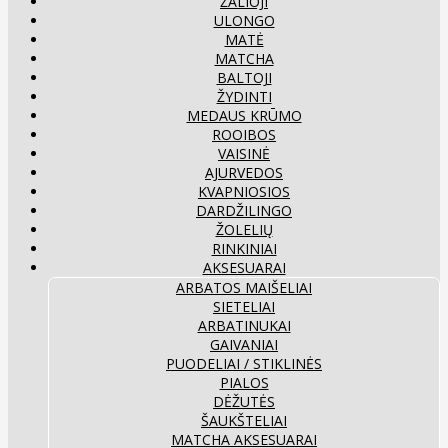
ŽALIOJI
ULONGO
MATĖ
MATCHA
BALTOJI
ŽYDINTI
MEDAUS KRŪMO
ROOIBOS
VAISINĖ
AJURVEDOS
KVAPNIOSIOS
DARDŽILINGO
ŽOLELIŲ
RINKINIAI
AKSESUARAI
ARBATOS MAIŠELIAI
SIETELIAI
ARBATINUKAI
GAIVANIAI
PUODELIAI / STIKLINĖS
PIALOS
DĖŽUTĖS
ŠAUKŠTELIAI
MATCHA AKSESUARAI