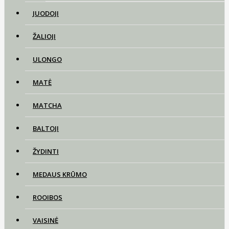
JUODOJI
ŽALIOJI
ULONGO
MATĖ
MATCHA
BALTOJI
ŽYDINTI
MEDAUS KRŪMO
ROOIBOS
VAISINĖ