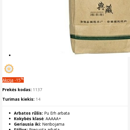
%
Akcija
-15
Prekės kodas:
1137
Turimas kiekis:
14
Arbatos rūšis:
Pu Erh arbata
Kokybės klasė
: AAAAA+
Geriausia iki:
Neribojama
Stilius:
Presuota arbata