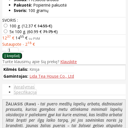
Pakuotė:
Popierinė pakuotė
Svoris:
100 gramų
SVORIS :
100 g. (
12.37 €
14.55 €
)
5x 100 g. (
60.99 €
71.75 €
)
37
55
12
€
14
€
su PVM
18
Sutaupote - 2
€
Turite klausimų apie šią prekę?
Klauskite
Kilmės šalis:
Kinija
Gamintojas:
Lida Tea House Co., Ltd
Aprašymas
Specifikacija
ŽALIASIS (Raw)
- tai puero medžių lapelių arbata, dažniausiai
presuota, kurios gamybos metu atliekama minimali lapelių
oksidacija ir paliekami gyvi kai kurie enzimai, kas leidžia arbatai
lėtai bręsti per ilgą laiko tarpą, jei jos savininkas norės ją
brandinti. Jaunas žalias pueras – tai žalsvai gelsvo atspalvio