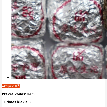
%
Akcija
-10
Prekės kodas:
0476
Turimas kiekis:
2