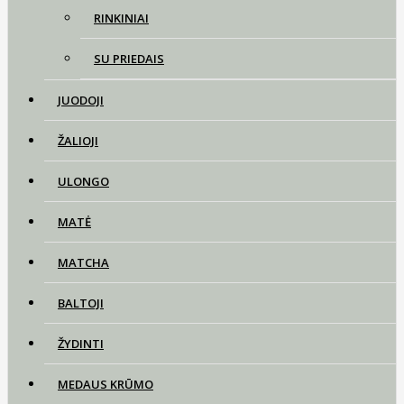
RINKINIAI
SU PRIEDAIS
JUODOJI
ŽALIOJI
ULONGO
MATĖ
MATCHA
BALTOJI
ŽYDINTI
MEDAUS KRŪMO