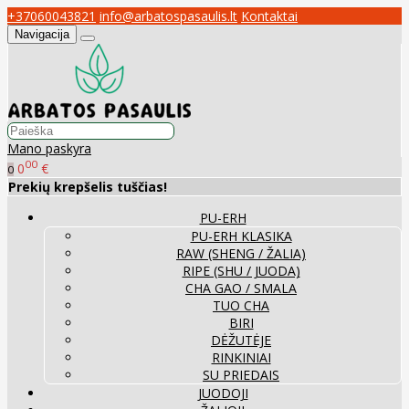
+37060043821
info@arbatospasaulis.lt
Kontaktai
Navigacija
Mano paskyra
00
0
€
0
Prekių krepšelis tuščias!
PU-ERH
PU-ERH KLASIKA
RAW (SHENG / ŽALIA)
RIPE (SHU / JUODA)
CHA GAO / SMALA
TUO CHA
BIRI
DĖŽUTĖJE
RINKINIAI
SU PRIEDAIS
JUODOJI