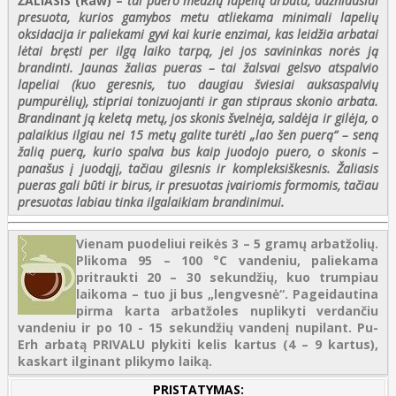
ŽALIASIS (Raw) –
tai puero medžių lapelių arbata, dažniausiai
presuota, kurios gamybos metu atliekama minimali lapelių
oksidacija ir paliekami gyvi kai kurie enzimai, kas leidžia arbatai
lėtai bręsti per ilgą laiko tarpą, jei jos savininkas norės ją
brandinti. Jaunas žalias pueras – tai žalsvai gelsvo atspalvio
lapeliai (kuo geresnis, tuo daugiau šviesiai auksaspalvių
pumpurėlių), stipriai tonizuojanti ir gan stipraus skonio arbata.
Brandinant ją keletą metų, jos skonis švelnėja, saldėja ir gilėja, o
palaikius ilgiau nei 15 metų galite turėti „lao šen puerą“ – seną
žalią puerą, kurio spalva bus kaip juodojo puero, o skonis –
panašus į juodąjį, tačiau gilesnis ir kompleksiškesnis. Žaliasis
pueras gali būti ir birus, ir presuotas įvairiomis formomis, tačiau
presuotas labiau tinka ilgalaikiam brandinimui.
Vienam puodeliui reikės 3 – 5 gramų arbatžolių.
Plikoma 95 – 100 °C vandeniu, paliekama
pritraukti 20 – 30 sekundžių, kuo trumpiau
laikoma – tuo ji bus „lengvesnė“. Pageidautina
pirma karta arbatžoles nuplikyti verdančiu
vandeniu ir po 10 - 15 sekundžių vandenį nupilant. Pu-
Erh arbatą PRIVALU plykiti kelis kartus (4 – 9 kartus),
kaskart ilginant plikymo laiką.
PRISTATYMAS: