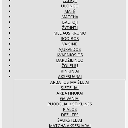
ŽALIOJI
ULONGO
MATĖ
MATCHA
BALTOJI
ŽYDINTI
MEDAUS KRŪMO
ROOIBOS
VAISINĖ
AJURVEDOS
KVAPNIOSIOS
DARDŽILINGO
ŽOLELIŲ
RINKINIAI
AKSESUARAI
ARBATOS MAIŠELIAI
SIETELIAI
ARBATINUKAI
GAIVANIAI
PUODELIAI / STIKLINĖS
PIALOS
DĖŽUTĖS
ŠAUKŠTELIAI
MATCHA AKSESUARAI