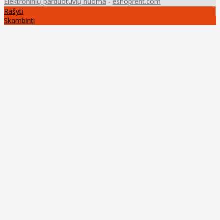
Elektroninių parduotuvių nuoma
-
eshoprent.com
Rašyti
Skambinti