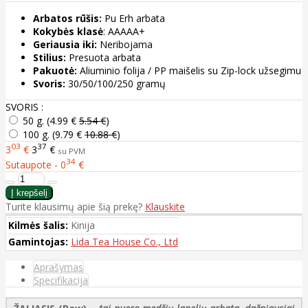
Arbatos rūšis:
Pu Erh arbata
Kokybės klasė
: AAAAA+
Geriausia iki:
Neribojama
Stilius:
Presuota arbata
Pakuotė:
Aliuminio folija / PP maišelis su Zip-lock užsegimu
Svoris:
30/50/100/250 gramų
SVORIS :
50 g. (
4.99 €
5.54 €
)
100 g. (
9.79 €
10.88 €
)
03
37
3
€
3
€
su PVM
34
Sutaupote - 0
€
Turite klausimų apie šią prekę?
Klauskite
Kilmės šalis:
Kinija
Gamintojas:
Lida Tea House Co., Ltd
Aprašymas
Specifikacija