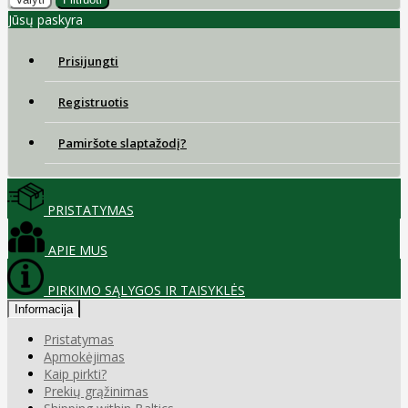
Jūsų paskyra
Prisijungti
Registruotis
Pamiršote slaptažodį?
PRISTATYMAS
APIE MUS
PIRKIMO SĄLYGOS IR TAISYKLĖS
Informacija
Pristatymas
Apmokėjimas
Kaip pirkti?
Prekių grąžinimas