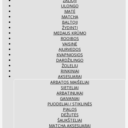
ŽALIOJI
ULONGO
MATĖ
MATCHA
BALTOJI
ŽYDINTI
MEDAUS KRŪMO
ROOIBOS
VAISINĖ
AJURVEDOS
KVAPNIOSIOS
DARDŽILINGO
ŽOLELIŲ
RINKINIAI
AKSESUARAI
ARBATOS MAIŠELIAI
SIETELIAI
ARBATINUKAI
GAIVANIAI
PUODELIAI / STIKLINĖS
PIALOS
DĖŽUTĖS
ŠAUKŠTELIAI
MATCHA AKSESUARAI