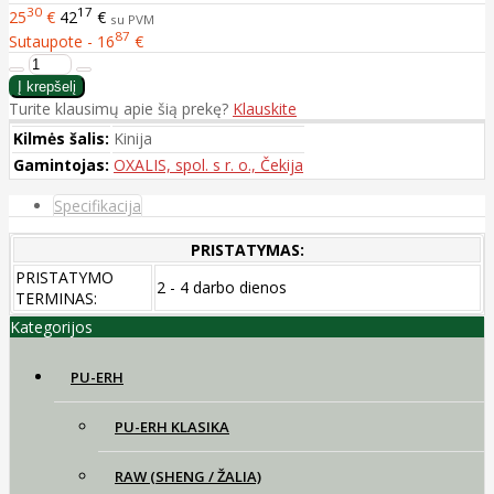
30
17
25
€
42
€
su PVM
87
Sutaupote - 16
€
Turite klausimų apie šią prekę?
Klauskite
Kilmės šalis:
Kinija
Gamintojas:
OXALIS, spol. s r. o., Čekija
Specifikacija
PRISTATYMAS:
PRISTATYMO
2 - 4 darbo dienos
TERMINAS:
Kategorijos
PU-ERH
PU-ERH KLASIKA
RAW (SHENG / ŽALIA)