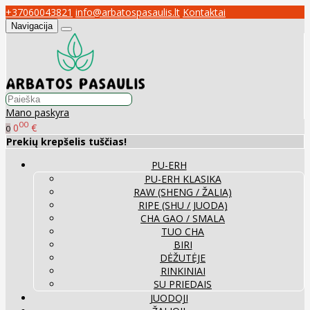
+37060043821
info@arbatospasaulis.lt
Kontaktai
Navigacija
Mano paskyra
00
0
€
0
Prekių krepšelis tuščias!
PU-ERH
PU-ERH KLASIKA
RAW (SHENG / ŽALIA)
RIPE (SHU / JUODA)
CHA GAO / SMALA
TUO CHA
BIRI
DĖŽUTĖJE
RINKINIAI
SU PRIEDAIS
JUODOJI