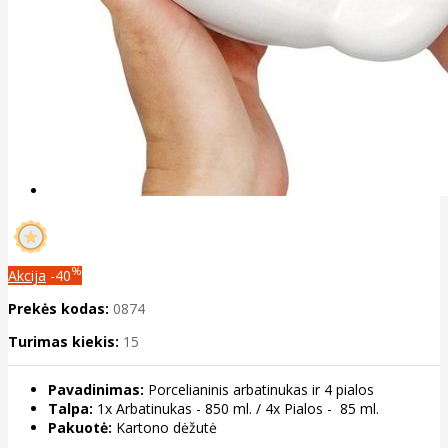
%
Akcija
-40
Prekės kodas:
0874
Turimas kiekis:
15
Pavadinimas:
Porcelianinis arbatinukas ir 4 pialos
Talpa:
1x Arbatinukas - 850 ml. / 4x Pialos - 85 ml.
Pakuotė:
Kartono dėžutė