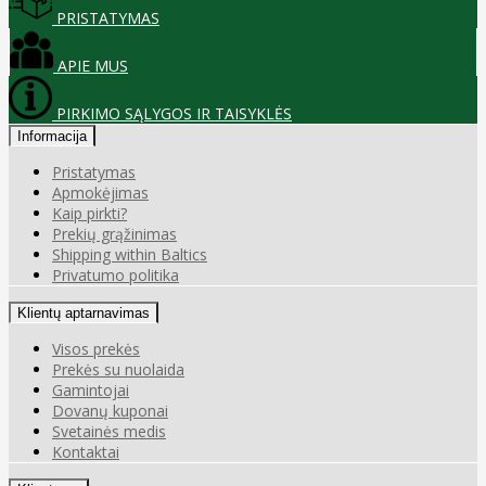
PRISTATYMAS
APIE MUS
PIRKIMO SĄLYGOS IR TAISYKLĖS
Informacija
Pristatymas
Apmokėjimas
Kaip pirkti?
Prekių grąžinimas
Shipping within Baltics
Privatumo politika
Klientų aptarnavimas
Visos prekės
Prekės su nuolaida
Gamintojai
Dovanų kuponai
Svetainės medis
Kontaktai