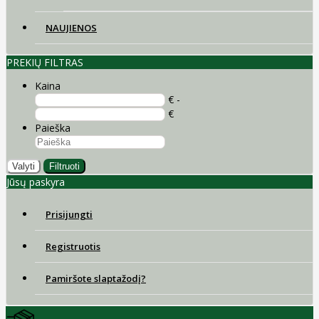
NAUJIENOS
PREKIŲ FILTRAS
Kaina
€ -
€
Paieška
Valyti
Filtruoti
Jūsų paskyra
Prisijungti
Registruotis
Pamiršote slaptažodį?