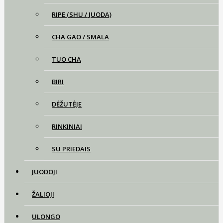
RIPE (SHU / JUODA)
CHA GAO / SMALA
TUO CHA
BIRI
DĖŽUTĖJE
RINKINIAI
SU PRIEDAIS
JUODOJI
ŽALIOJI
ULONGO