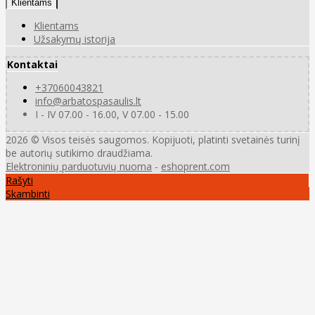
Klientams
Klientams
Užsakymų istorija
Kontaktai
+37060043821
info@arbatospasaulis.lt
I - IV 07.00 - 16.00, V 07.00 - 15.00
2026 © Visos teisės saugomos. Kopijuoti, platinti svetainės turinį
be autorių sutikimo draudžiama.
Elektroninių parduotuvių nuoma
-
eshoprent.com
Rašyti
Skambinti