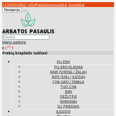
+37060043821
info@arbatospasaulis.lt
Kontaktai
Navigacija
Mano paskyra
00
0
€
0
Prekių krepšelis tuščias!
PU-ERH
PU-ERH KLASIKA
RAW (SHENG / ŽALIA)
RIPE (SHU / JUODA)
CHA GAO / SMALA
TUO CHA
BIRI
DĖŽUTĖJE
RINKINIAI
SU PRIEDAIS
JUODOJI