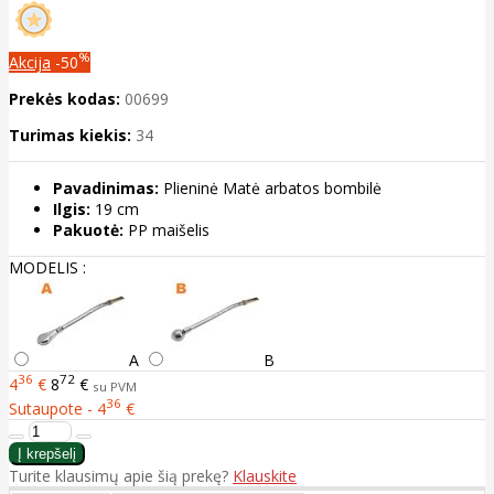
%
Akcija
-50
Prekės kodas:
00699
Turimas kiekis:
34
Pavadinimas:
Plieninė Matė arbatos bombilė
Ilgis:
19 cm
Pakuotė:
PP maišelis
MODELIS :
A
B
36
72
4
€
8
€
su PVM
36
Sutaupote - 4
€
Turite klausimų apie šią prekę?
Klauskite