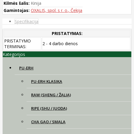
Kilmės šalis:
Kinija
Gamintojas:
OXALIS, spol. s r. o., Čekija
Specifikacija
PRISTATYMAS:
PRISTATYMO
2 - 4 darbo dienos
TERMINAS:
Kategorijos
PU-ERH
PU-ERH KLASIKA
RAW (SHENG / ŽALIA)
RIPE (SHU / JUODA)
CHA GAO / SMALA