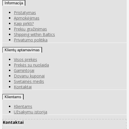
Informacija
Pristatymas
Apmokėjimas
Kaip pirkti?
Prekių grąžinimas
Shipping within Baltics
Privatumo politika
Klientų aptarnavimas
Visos prekės
Prekės su nuolaida
Gamintojai
Dovanų kuponai
Svetainės medis
Kontaktai
Klientams
Klientams
Užsakymų istorija
Kontaktai