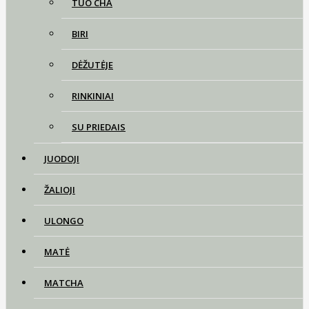
TUO CHA
BIRI
DĖŽUTĖJE
RINKINIAI
SU PRIEDAIS
JUODOJI
ŽALIOJI
ULONGO
MATĖ
MATCHA