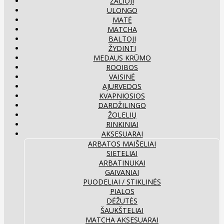
ŽALIOJI
ULONGO
MATĖ
MATCHA
BALTOJI
ŽYDINTI
MEDAUS KRŪMO
ROOIBOS
VAISINĖ
AJURVEDOS
KVAPNIOSIOS
DARDŽILINGO
ŽOLELIŲ
RINKINIAI
AKSESUARAI
ARBATOS MAIŠELIAI
SIETELIAI
ARBATINUKAI
GAIVANIAI
PUODELIAI / STIKLINĖS
PIALOS
DĖŽUTĖS
ŠAUKŠTELIAI
MATCHA AKSESUARAI