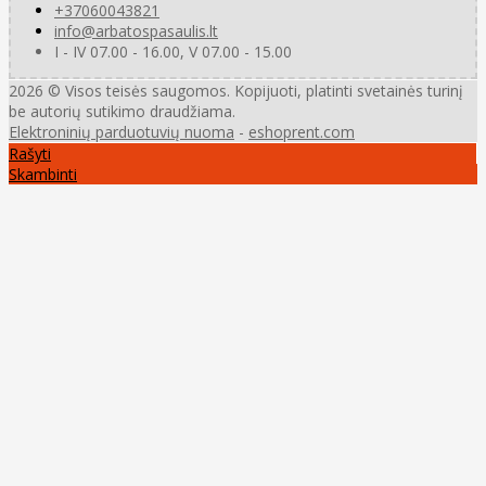
+37060043821
info@arbatospasaulis.lt
I - IV 07.00 - 16.00, V 07.00 - 15.00
2026 © Visos teisės saugomos. Kopijuoti, platinti svetainės turinį
be autorių sutikimo draudžiama.
Elektroninių parduotuvių nuoma
-
eshoprent.com
Rašyti
Skambinti