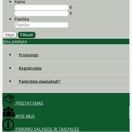
Kaina
€ -
€
Paieška
Valyti
Filtruoti
Jūsų paskyra
Prisijungti
Registruotis
Pamiršote slaptažodį?
PRISTATYMAS
APIE MUS
PIRKIMO SĄLYGOS IR TAISYKLĖS