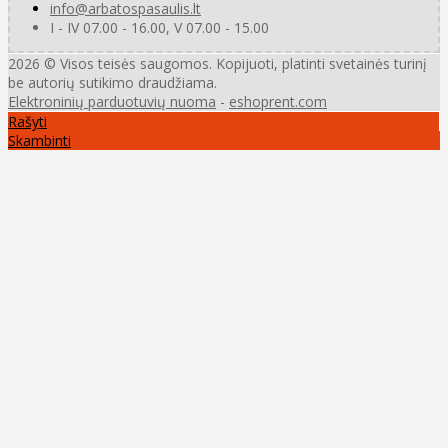
info@arbatospasaulis.lt
I - IV 07.00 - 16.00, V 07.00 - 15.00
2026 © Visos teisės saugomos. Kopijuoti, platinti svetainės turinį
be autorių sutikimo draudžiama.
Elektroninių parduotuvių nuoma
-
eshoprent.com
Rašyti
Skambinti