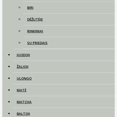
BIRI
DĖŽUTĖJE
RINKINIAI
SU PRIEDAIS
JUODOJI
ŽALIOJI
ULONGO
MATĖ
MATCHA
BALTOJI