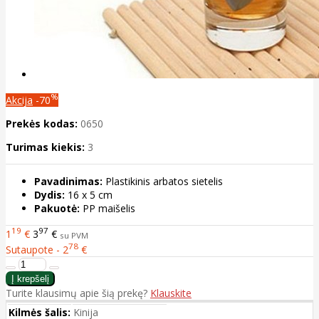
%
Akcija
-70
Prekės kodas:
0650
Turimas kiekis:
3
Pavadinimas:
Plastikinis arbatos sietelis
Dydis:
16 x 5 cm
Pakuotė:
PP maišelis
19
97
1
€
3
€
su PVM
78
Sutaupote - 2
€
Turite klausimų apie šią prekę?
Klauskite
Kilmės šalis:
Kinija