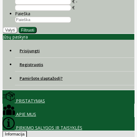
€ -
€
Paieška
Valyti
Filtruoti
Jūsų paskyra
Prisijungti
Registruotis
Pamiršote slaptažodį?
PRISTATYMAS
APIE MUS
PIRKIMO SĄLYGOS IR TAISYKLĖS
Informacija