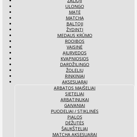
ŽALIOJI
ULONGO
MATĖ
MATCHA
BALTOJI
ŽYDINTI
MEDAUS KRŪMO
ROOIBOS
VAISINĖ
AJURVEDOS
KVAPNIOSIOS
DARDŽILINGO
ŽOLELIŲ
RINKINIAI
AKSESUARAI
ARBATOS MAIŠELIAI
SIETELIAI
ARBATINUKAI
GAIVANIAI
PUODELIAI / STIKLINĖS
PIALOS
DĖŽUTĖS
ŠAUKŠTELIAI
MATCHA AKSESUARAI