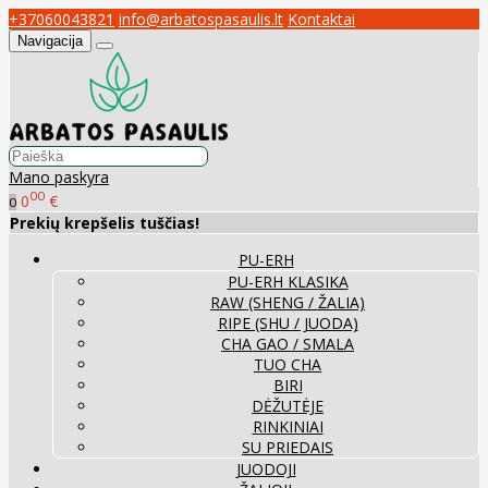
+37060043821
info@arbatospasaulis.lt
Kontaktai
Navigacija
Mano paskyra
00
0
€
0
Prekių krepšelis tuščias!
PU-ERH
PU-ERH KLASIKA
RAW (SHENG / ŽALIA)
RIPE (SHU / JUODA)
CHA GAO / SMALA
TUO CHA
BIRI
DĖŽUTĖJE
RINKINIAI
SU PRIEDAIS
JUODOJI