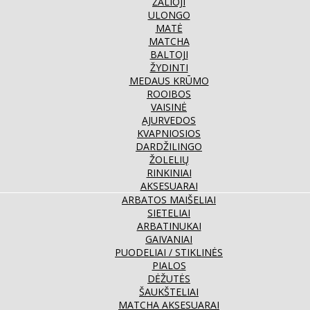
ŽALIOJI
ULONGO
MATĖ
MATCHA
BALTOJI
ŽYDINTI
MEDAUS KRŪMO
ROOIBOS
VAISINĖ
AJURVEDOS
KVAPNIOSIOS
DARDŽILINGO
ŽOLELIŲ
RINKINIAI
AKSESUARAI
ARBATOS MAIŠELIAI
SIETELIAI
ARBATINUKAI
GAIVANIAI
PUODELIAI / STIKLINĖS
PIALOS
DĖŽUTĖS
ŠAUKŠTELIAI
MATCHA AKSESUARAI