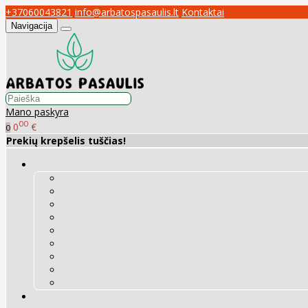
+37060043821
info@arbatospasaulis.lt
Kontaktai
Navigacija
Mano paskyra
00
0
€
0
Prekių krepšelis tuščias!