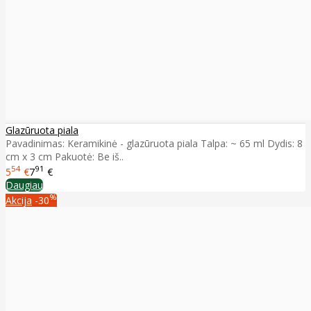
Glazūruota piala
Pavadinimas: Keramikinė - glazūruota piala Talpa: ~ 65 ml Dydis: 8
cm x 3 cm Pakuotė: Be iš..
54
91
5
€
7
€
Daugiau
%
Akcija
-30