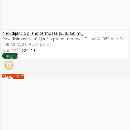
Nerūdijančio plieno termosas (350/450 ml.)
Pavadinimas: Nerūdijančio plieno termosas Talpa: A.: 350 ml / B.:
450 ml Dydis: A.: 21 x 6.5 ..
71
52
Nuo
14
€
24
€
Daugiau
%
Akcija
-40