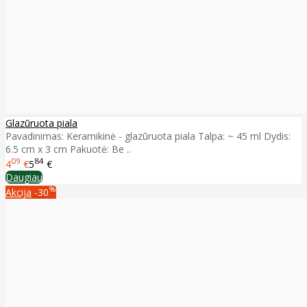
Glazūruota piala
Pavadinimas: Keramikinė - glazūruota piala Talpa: ~ 45 ml Dydis:
6.5 cm x 3 cm Pakuotė: Be ..
09
84
4
€
5
€
Daugiau
%
Akcija
-30