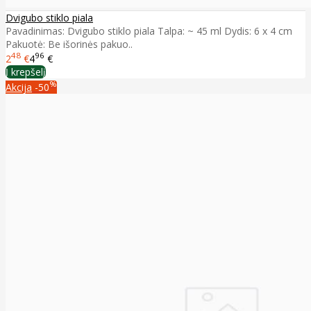
Dvigubo stiklo piala
Pavadinimas: Dvigubo stiklo piala Talpa: ~ 45 ml Dydis: 6 x 4 cm
Pakuotė: Be išorinės pakuo..
48
96
2
€
4
€
Į krepšelį
%
Akcija
-50