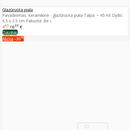
Glazūruota piala
Pavadinimas: Keramikinė - glazūruota piala Talpa: ~ 45 ml Dydis:
6.5 x 3.5 cm Pakuotė: Be i..
43
33
4
€
6
€
Daugiau
%
Akcija
-30