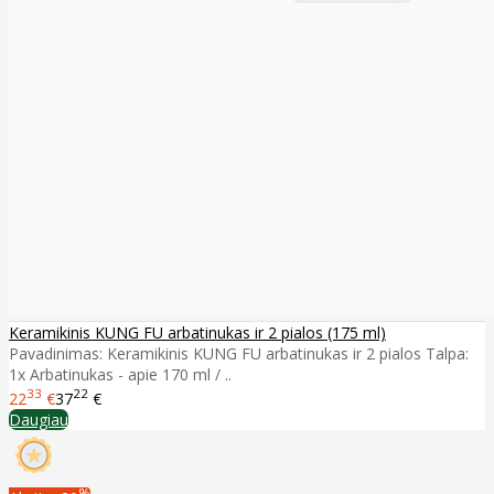
Keramikinis KUNG FU arbatinukas ir 2 pialos (175 ml)
Pavadinimas: Keramikinis KUNG FU arbatinukas ir 2 pialos Talpa:
1x Arbatinukas - apie 170 ml / ..
33
22
22
€
37
€
Daugiau
%