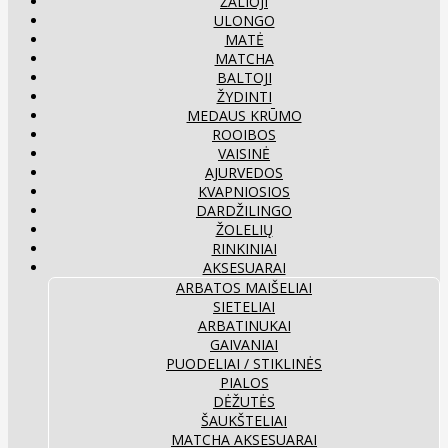
ŽALIOJI
ULONGO
MATĖ
MATCHA
BALTOJI
ŽYDINTI
MEDAUS KRŪMO
ROOIBOS
VAISINĖ
AJURVEDOS
KVAPNIOSIOS
DARDŽILINGO
ŽOLELIŲ
RINKINIAI
AKSESUARAI
ARBATOS MAIŠELIAI
SIETELIAI
ARBATINUKAI
GAIVANIAI
PUODELIAI / STIKLINĖS
PIALOS
DĖŽUTĖS
ŠAUKŠTELIAI
MATCHA AKSESUARAI