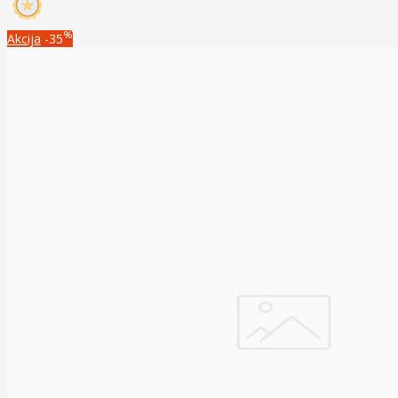
%
Akcija
-35