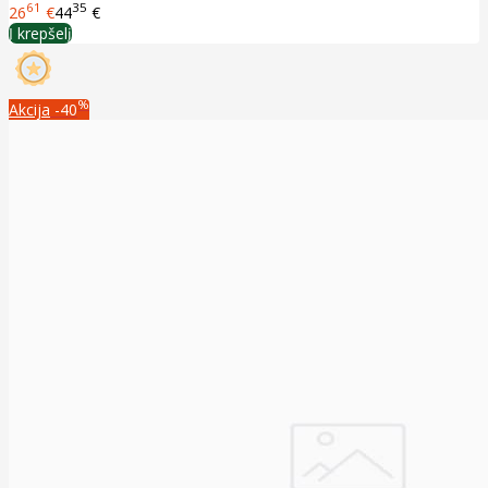
61
35
26
€
44
€
Į krepšelį
%
Akcija
-40