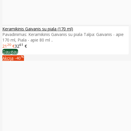
Keramikinis Gaivanis su piala (170 ml)
Pavadinimas: Keramikinis Gaivanis su piala Talpa: Gaivanis - apie
170 ml, Piala - apie 80 ml ..
20
61
21
€
32
€
Daugiau
%
Akcija
-40