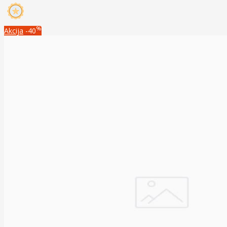
%
Akcija
-40