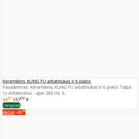
Keramikinis KUNG FU arbatinukas ir 6 pialos
Pavadinimas: Keramikinis KUNG FU arbatinukas ir 6 pialos Talpa:
1x Arbatinukas - apie 260 ml, 6..
21
02
34
€
57
€
Į krepšelį
%
Akcija
-40