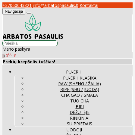
+37060043821
info@arbatospasaulis.lt
Kontaktai
Navigacija
Mano paskyra
00
0
€
0
Prekių krepšelis tuščias!
PU-ERH
PU-ERH KLASIKA
RAW (SHENG / ŽALIA)
RIPE (SHU / JUODA)
CHA GAO / SMALA
TUO CHA
BIRI
DĖŽUTĖJE
RINKINIAI
SU PRIEDAIS
JUODOJI