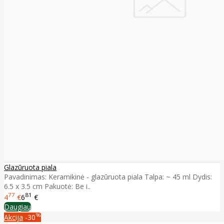
Glazūruota piala
Pavadinimas: Keramikinė - glazūruota piala Talpa: ~ 45 ml Dydis:
6.5 x 3.5 cm Pakuotė: Be i..
77
81
4
€
6
€
Daugiau
%
Akcija
-30