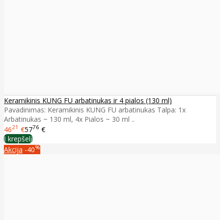
Keramikinis KUNG FU arbatinukas ir 4 pialos (130 ml)
Pavadinimas: Keramikinis KUNG FU arbatinukas Talpa: 1x
Arbatinukas ~ 130 ml, 4x Pialos ~ 30 ml ..
21
76
46
€
57
€
Į krepšelį
%
Akcija
-40