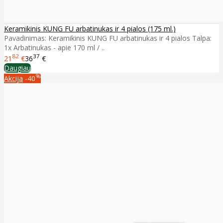
Keramikinis KUNG FU arbatinukas ir 4 pialos (175 ml.)
Pavadinimas: Keramikinis KUNG FU arbatinukas ir 4 pialos Talpa:
1x Arbatinukas - apie 170 ml / ..
82
37
21
€
36
€
Daugiau
%
Akcija
-40