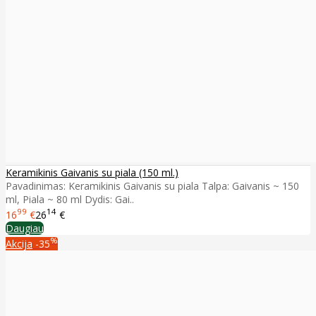
Keramikinis Gaivanis su piala (150 ml.)
Pavadinimas: Keramikinis Gaivanis su piala Talpa: Gaivanis ~ 150
ml, Piala ~ 80 ml Dydis: Gai..
99
14
16
€
26
€
Daugiau
%
Akcija
-35