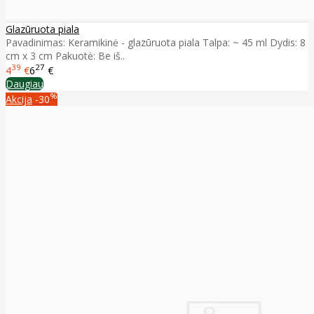
Glazūruota piala
Pavadinimas: Keramikinė - glazūruota piala Talpa: ~ 45 ml Dydis: 8
cm x 3 cm Pakuotė: Be iš..
39
27
4
€
6
€
Daugiau
%
Akcija
-30