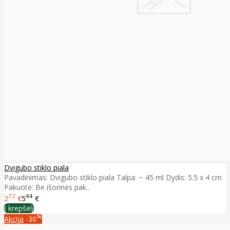
Dvigubo stiklo piala
Pavadinimas: Dvigubo stiklo piala Talpa: ~ 45 ml Dydis: 5.5 x 4 cm
Pakuotė: Be išorinės pak..
72
44
2
€
5
€
Į krepšelį
%
Akcija
-30