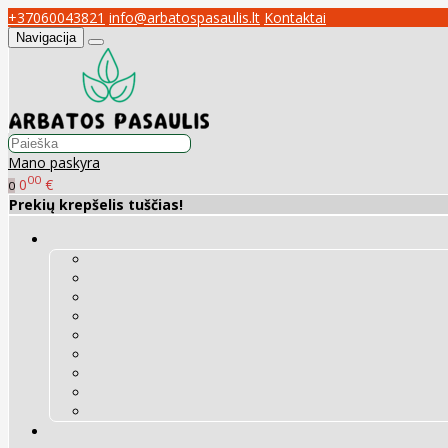
+37060043821
info@arbatospasaulis.lt
Kontaktai
Navigacija
Mano paskyra
00
0
€
0
Prekių krepšelis tuščias!