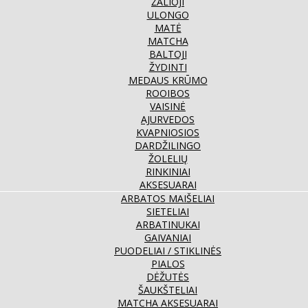
ŽALIOJI
ULONGO
MATĖ
MATCHA
BALTOJI
ŽYDINTI
MEDAUS KRŪMO
ROOIBOS
VAISINĖ
AJURVEDOS
KVAPNIOSIOS
DARDŽILINGO
ŽOLELIŲ
RINKINIAI
AKSESUARAI
ARBATOS MAIŠELIAI
SIETELIAI
ARBATINUKAI
GAIVANIAI
PUODELIAI / STIKLINĖS
PIALOS
DĖŽUTĖS
ŠAUKŠTELIAI
MATCHA AKSESUARAI