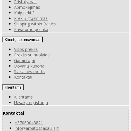
Pristatymas
Apmokėjimas
Kaip pirkti?
Prekių grąžinimas
Shipping within Baltics
Privatumo politika
Klientų aptarnavimas
Visos prekės
Prekės su nuolaida
Gamintojai
Dovanų kuponai
Svetainės medis
Kontaktai
Klientams
Klientams
Užsakymų istorija
Kontaktai
+37060043821
info@arbatospasaulis.lt