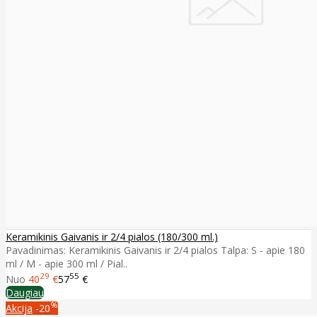
Keramikinis Gaivanis ir 2/4 pialos (180/300 ml.)
Pavadinimas: Keramikinis Gaivanis ir 2/4 pialos Talpa: S - apie 180
ml / M - apie 300 ml / Pial..
29
55
Nuo
40
€
57
€
Daugiau
%
Akcija
-20