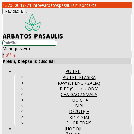
+37060043821
info@arbatospasaulis.lt
Kontaktai
Navigacija
Mano paskyra
00
0
€
0
Prekių krepšelis tuščias!
PU-ERH
PU-ERH KLASIKA
RAW (SHENG / ŽALIA)
RIPE (SHU / JUODA)
CHA GAO / SMALA
TUO CHA
BIRI
DĖŽUTĖJE
RINKINIAI
SU PRIEDAIS
JUODOJI