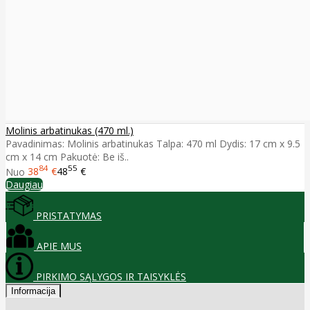
Molinis arbatinukas (470 ml.)
Pavadinimas: Molinis arbatinukas Talpa: 470 ml Dydis: 17 cm x 9.5
cm x 14 cm Pakuotė: Be iš..
84
55
Nuo
38
€
48
€
Daugiau
PRISTATYMAS
APIE MUS
PIRKIMO SĄLYGOS IR TAISYKLĖS
Informacija