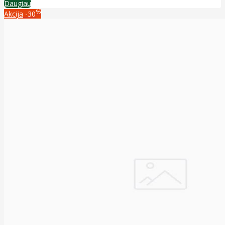
Daugiau
%
Akcija
-30