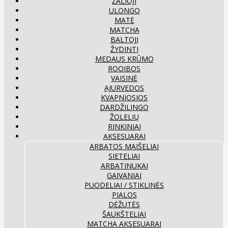
ŽALIOJI
ULONGO
MATĖ
MATCHA
BALTOJI
ŽYDINTI
MEDAUS KRŪMO
ROOIBOS
VAISINĖ
AJURVEDOS
KVAPNIOSIOS
DARDŽILINGO
ŽOLELIŲ
RINKINIAI
AKSESUARAI
ARBATOS MAIŠELIAI
SIETELIAI
ARBATINUKAI
GAIVANIAI
PUODELIAI / STIKLINĖS
PIALOS
DĖŽUTĖS
ŠAUKŠTELIAI
MATCHA AKSESUARAI