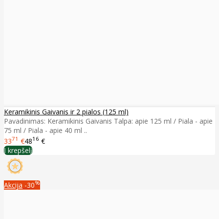
Keramikinis Gaivanis ir 2 pialos (125 ml)
Pavadinimas: Keramikinis Gaivanis Talpa: apie 125 ml / Piala - apie
75 ml / Piala - apie 40 ml ..
71
16
33
€
48
€
Į krepšelį
%
Akcija
-30