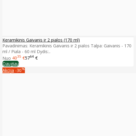
Keramikinis Gaivanis ir 2 pialos (170 ml)
Pavadinimas: Keramikinis Gaivanis ir 2 pialos Talpa: Gaivanis - 170
ml / Piala - 60 ml Dydis:..
35
64
Nuo
40
€
57
€
Daugiau
%
Akcija
-30