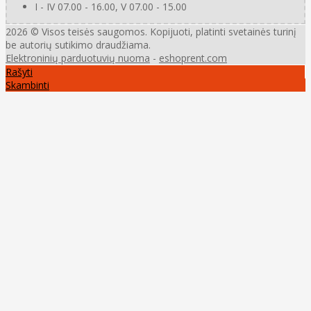
I - IV 07.00 - 16.00, V 07.00 - 15.00
2026 © Visos teisės saugomos. Kopijuoti, platinti svetainės turinį
be autorių sutikimo draudžiama.
Elektroninių parduotuvių nuoma
-
eshoprent.com
Rašyti
Skambinti