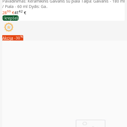
Pavadinimas: Keramikinis Gaivanis su piala Talpa: Gaivanis - 180 ml
/ Piala - 60 ml Dydis: Ga..
99
42
28
€
41
€
Į krepšelį
%
Akcija
-30