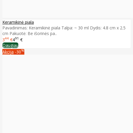
Keramikinė piala
Pavadinimas: Keramikinė piala Talpa: ~ 30 ml Dydis: 4.8 cm x 2.5
cm Pakuotė: Be išorinės pa..
44
91
3
€
4
€
Daugiau
%
Akcija
-30