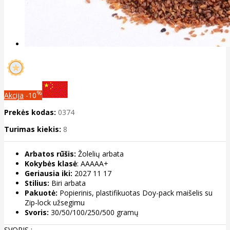
%
Akcija
-10
Prekės kodas:
0374
Turimas kiekis:
8
Arbatos rūšis:
Žolelių arbata
Kokybės klasė
: AAAAA+
Geriausia iki:
2027 11 17
Stilius:
Biri arbata
Pakuotė:
Popierinis, plastifikuotas Doy-pack maišelis su
Zip-lock užsegimu
Svoris:
30/50/100/250/500 gramų
SVORIS :