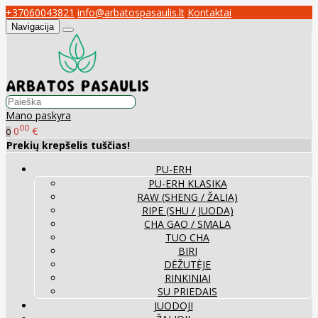
+37060043821
info@arbatospasaulis.lt
Kontaktai
Navigacija
Mano paskyra
00
0
€
0
Prekių krepšelis tuščias!
PU-ERH
PU-ERH KLASIKA
RAW (SHENG / ŽALIA)
RIPE (SHU / JUODA)
CHA GAO / SMALA
TUO CHA
BIRI
DĖŽUTĖJE
RINKINIAI
SU PRIEDAIS
JUODOJI