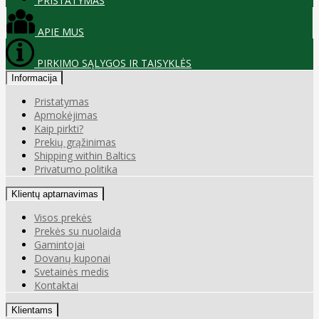
PRISTATYMAS
APIE MUS
PIRKIMO SĄLYGOS IR TAISYKLĖS
Informacija
Pristatymas
Apmokėjimas
Kaip pirkti?
Prekių grąžinimas
Shipping within Baltics
Privatumo politika
Klientų aptarnavimas
Visos prekės
Prekės su nuolaida
Gamintojai
Dovanų kuponai
Svetainės medis
Kontaktai
Klientams