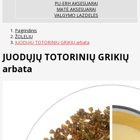
PU-ERH AKSESUARAI
MATĖ AKSESUARAI
VALGYMO LAZDELĖS
Pagrindinis
ŽOLELIŲ
JUODŲJŲ TOTORINIŲ GRIKIŲ arbata
JUODŲJŲ TOTORINIŲ GRIKIŲ
arbata