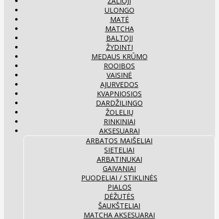
ŽALIOJI
ULONGO
MATĖ
MATCHA
BALTOJI
ŽYDINTI
MEDAUS KRŪMO
ROOIBOS
VAISINĖ
AJURVEDOS
KVAPNIOSIOS
DARDŽILINGO
ŽOLELIŲ
RINKINIAI
AKSESUARAI
ARBATOS MAIŠELIAI
SIETELIAI
ARBATINUKAI
GAIVANIAI
PUODELIAI / STIKLINĖS
PIALOS
DĖŽUTĖS
ŠAUKŠTELIAI
MATCHA AKSESUARAI