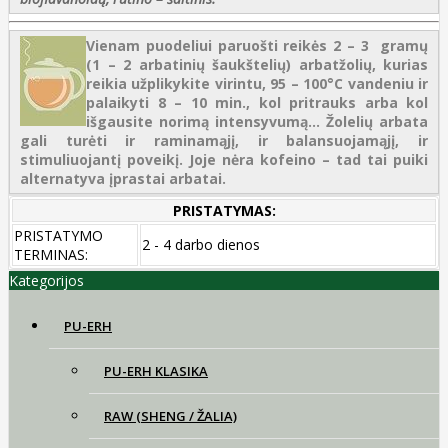
Vienam puodeliui paruošti reikės 2 – 3 gramų
(1 – 2 arbatinių šaukštelių) arbatžolių, kurias
reikia užplikykite virintu, 95 – 100°C vandeniu ir
palaikyti 8 – 10 min., kol pritrauks arba kol
išgausite norimą intensyvumą...
Žolelių arbata
gali turėti ir raminamąjį, ir balansuojamąjį, ir
stimuliuojantį poveikį. Joje nėra kofeino – tad tai puiki
alternatyva įprastai arbatai.
PRISTATYMAS:
PRISTATYMO
2 - 4 darbo dienos
TERMINAS:
Kategorijos
PU-ERH
PU-ERH KLASIKA
RAW (SHENG / ŽALIA)