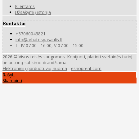
Klientams
Užsakymų istorija
Kontaktai
+37060043821
info@arbatospasaulis.lt
I - IV 07.00 - 16.00, V 07.00 - 15.00
2026 © Visos teisės saugomos. Kopijuoti, platinti svetainės turinį
be autorių sutikimo draudžiama.
Elektroninių parduotuvių nuoma
-
eshoprent.com
Rašyti
Skambinti