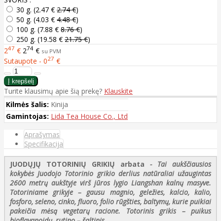
30 g. (
2.47 €
2.74 €
)
50 g. (
4.03 €
4.48 €
)
100 g. (
7.88 €
8.76 €
)
250 g. (
19.58 €
21.75 €
)
47
74
2
€
2
€
su PVM
27
Sutaupote - 0
€
Turite klausimų apie šią prekę?
Klauskite
Kilmės šalis:
Kinija
Gamintojas:
Lida Tea House Co., Ltd
Aprašymas
Specifikacija
JUODŲJŲ TOTORINIŲ GRIKIŲ arbata
- Tai aukščiausios
kokybės Juodojo Totorinio grikio derlius natūraliai užaugintas
2600 metrų aukštyje virš jūros lygio Liangshan kalnų masyve.
Totoriniame grikyje – gausu magnio, geležies, kalcio, kalio,
fosforo, seleno, cinko, fluoro, folio rūgšties, baltymų, kurie puikiai
pakeičia mėsą vegetarų racione. Totorinis grikis – puikus
bioflavanoidų, rutino – šaltinis.