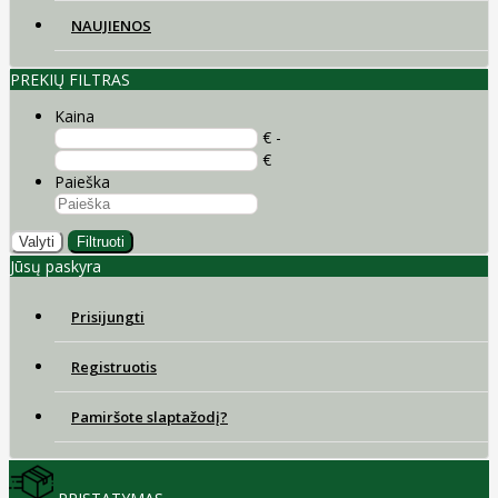
NAUJIENOS
PREKIŲ FILTRAS
Kaina
€ -
€
Paieška
Valyti
Filtruoti
Jūsų paskyra
Prisijungti
Registruotis
Pamiršote slaptažodį?