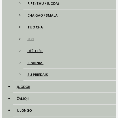
RIPE (SHU / JUODA)
CHA GAO / SMALA
TUO CHA
BIRI
DĖŽUTĖJE
RINKINIAI
SU PRIEDAIS
JUODOJI
ŽALIOJI
ULONGO