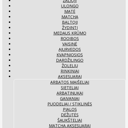
ŽALIOJI
ULONGO
MATĖ
MATCHA
BALTOJI
ŽYDINTI
MEDAUS KRŪMO
ROOIBOS
VAISINĖ
AJURVEDOS
KVAPNIOSIOS
DARDŽILINGO
ŽOLELIŲ
RINKINIAI
AKSESUARAI
ARBATOS MAIŠELIAI
SIETELIAI
ARBATINUKAI
GAIVANIAI
PUODELIAI / STIKLINĖS
PIALOS
DĖŽUTĖS
ŠAUKŠTELIAI
MATCHA AKSESUARAI