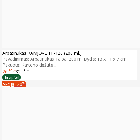
Arbatinukas KAMJOVE TP-120 (200 ml.)
Pavadinimas: Arbatinukas Talpa: 200 ml Dydis: 13 x 11 x 7 cm
Pakuotė: Kartono dėžutė ..
02
53
26
€
32
€
Į krepšelį
%
Akcija
-20