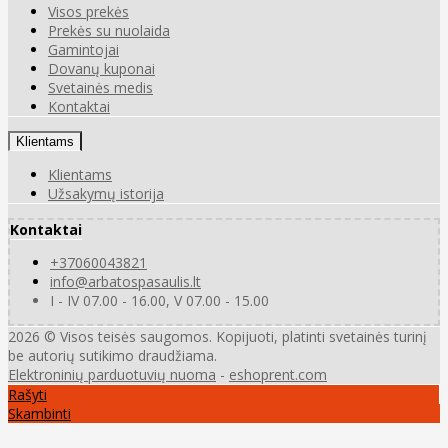
Visos prekės
Prekės su nuolaida
Gamintojai
Dovanų kuponai
Svetainės medis
Kontaktai
Klientams
Klientams
Užsakymų istorija
Kontaktai
+37060043821
info@arbatospasaulis.lt
I - IV 07.00 - 16.00, V 07.00 - 15.00
2026 © Visos teisės saugomos. Kopijuoti, platinti svetainės turinį
be autorių sutikimo draudžiama.
Elektroninių parduotuvių nuoma
-
eshoprent.com
Rašyti
Skambinti