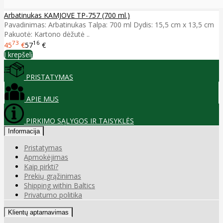
Arbatinukas KAMJOVE TP-757 (700 ml.)
Pavadinimas: Arbatinukas Talpa: 700 ml Dydis: 15,5 cm x 13,5 cm
Pakuotė: Kartono dėžutė ..
73
16
45
€
57
€
Į krepšelį
PRISTATYMAS
APIE MUS
PIRKIMO SĄLYGOS IR TAISYKLĖS
Informacija
Pristatymas
Apmokėjimas
Kaip pirkti?
Prekių grąžinimas
Shipping within Baltics
Privatumo politika
Klientų aptarnavimas