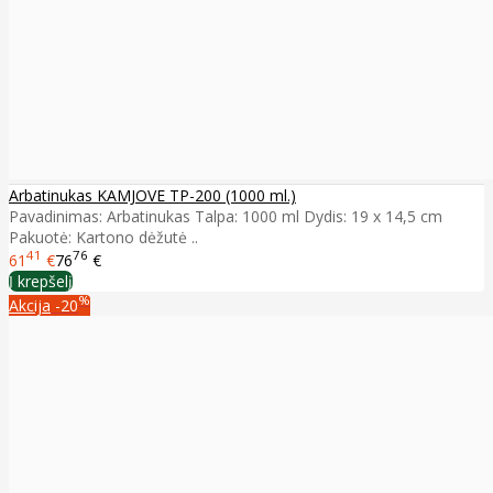
Arbatinukas KAMJOVE TP-200 (1000 ml.)
Pavadinimas: Arbatinukas Talpa: 1000 ml Dydis: 19 x 14,5 cm
Pakuotė: Kartono dėžutė ..
41
76
61
€
76
€
Į krepšelį
%
Akcija
-20