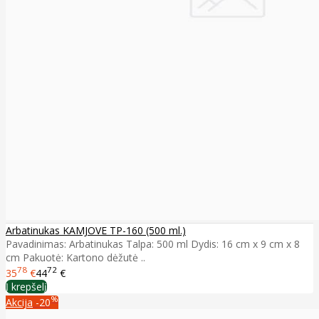
Arbatinukas KAMJOVE TP-160 (500 ml.)
Pavadinimas: Arbatinukas Talpa: 500 ml Dydis: 16 cm x 9 cm x 8
cm Pakuotė: Kartono dėžutė ..
78
72
35
€
44
€
Į krepšelį
%
Akcija
-20