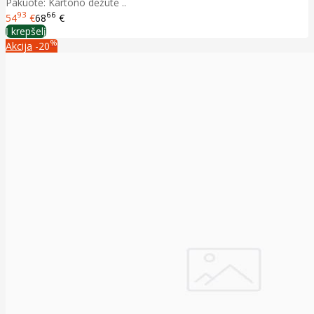
Pakuotė: Kartono dėžutė ..
93
66
54
€
68
€
Į krepšelį
%
Akcija
-20