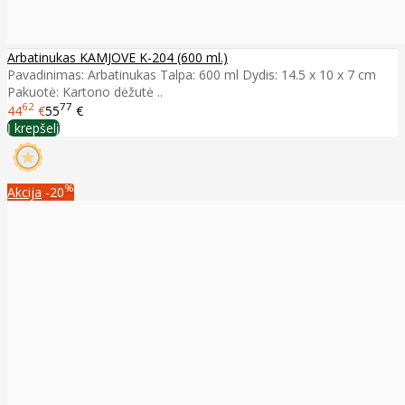
Arbatinukas KAMJOVE K-204 (600 ml.)
Pavadinimas: Arbatinukas Talpa: 600 ml Dydis: 14.5 x 10 x 7 cm
Pakuotė: Kartono dėžutė ..
62
77
44
€
55
€
Į krepšelį
%
Akcija
-20