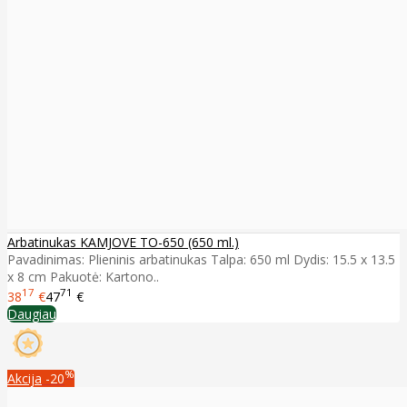
Arbatinukas KAMJOVE TO-650 (650 ml.)
Pavadinimas: Plieninis arbatinukas Talpa: 650 ml Dydis: 15.5 x 13.5
x 8 cm Pakuotė: Kartono..
17
71
38
€
47
€
Daugiau
%
Akcija
-20