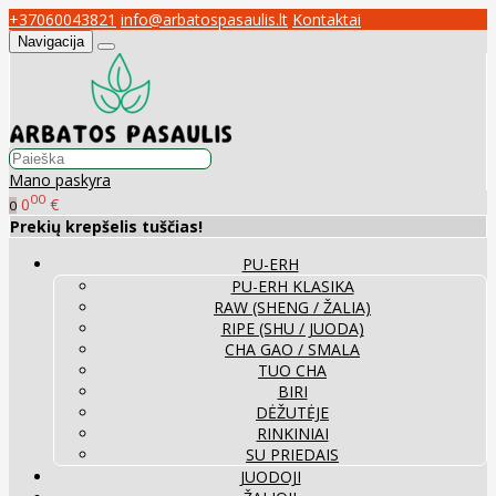
+37060043821
info@arbatospasaulis.lt
Kontaktai
Navigacija
Mano paskyra
00
0
€
0
Prekių krepšelis tuščias!
PU-ERH
PU-ERH KLASIKA
RAW (SHENG / ŽALIA)
RIPE (SHU / JUODA)
CHA GAO / SMALA
TUO CHA
BIRI
DĖŽUTĖJE
RINKINIAI
SU PRIEDAIS
JUODOJI