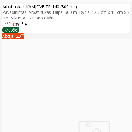
Arbatinukas KAMJOVE TP-140 (300 ml.)
Pavadinimas: Arbatinukas Talpa: 300 ml Dydis: 12.3 cm x 12 cm x 8
cm Pakuotė: Kartono dėžut..
69
61
31
€
39
€
Į krepšelį
%
Akcija
-20