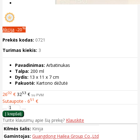
%
Akcija
-20
Prekės kodas:
0721
Turimas kiekis:
3
Pavadinimas:
Arbatinukas
Talpa:
200 ml
Dydis:
13 x 11 x 7 cm
Pakuotė:
Kartono dėžutė
02
53
26
€
32
€
su PVM
51
Sutaupote - 6
€
Turite klausimų apie šią prekę?
Klauskite
Kilmės šalis:
Kinija
Gamintojas:
Guangdong Hailea Group Co.,Ltd