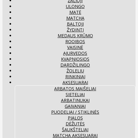
ŽALIOJI
ULONGO
MATĖ
MATCHA
BALTOJI
ŽYDINTI
MEDAUS KRŪMO
ROOIBOS
VAISINĖ
AJURVEDOS
KVAPNIOSIOS
DARDŽILINGO
ŽOLELIŲ
RINKINIAI
AKSESUARAI
ARBATOS MAIŠELIAI
SIETELIAI
ARBATINUKAI
GAIVANIAI
PUODELIAI / STIKLINĖS
PIALOS
DĖŽUTĖS
ŠAUKŠTELIAI
MATCHA AKSESUARAI