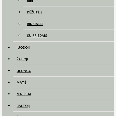
BIRI
DĖŽUTĖJE
RINKINIAI
SU PRIEDAIS
JUODOJI
ŽALIOJI
ULONGO
MATĖ
MATCHA
BALTOJI