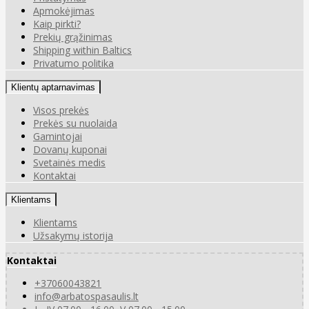
Apmokėjimas
Kaip pirkti?
Prekių grąžinimas
Shipping within Baltics
Privatumo politika
Klientų aptarnavimas
Visos prekės
Prekės su nuolaida
Gamintojai
Dovanų kuponai
Svetainės medis
Kontaktai
Klientams
Klientams
Užsakymų istorija
Kontaktai
+37060043821
info@arbatospasaulis.lt