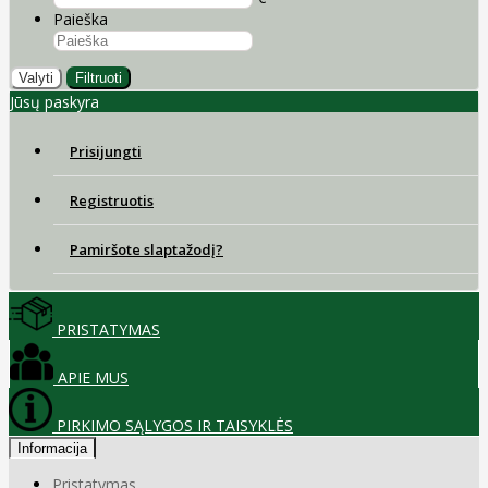
Paieška
Valyti
Filtruoti
Jūsų paskyra
Prisijungti
Registruotis
Pamiršote slaptažodį?
PRISTATYMAS
APIE MUS
PIRKIMO SĄLYGOS IR TAISYKLĖS
Informacija
Pristatymas