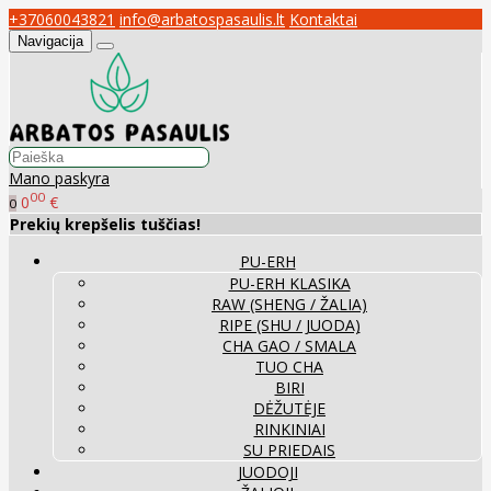
+37060043821
info@arbatospasaulis.lt
Kontaktai
Navigacija
Mano paskyra
00
0
€
0
Prekių krepšelis tuščias!
PU-ERH
PU-ERH KLASIKA
RAW (SHENG / ŽALIA)
RIPE (SHU / JUODA)
CHA GAO / SMALA
TUO CHA
BIRI
DĖŽUTĖJE
RINKINIAI
SU PRIEDAIS
JUODOJI