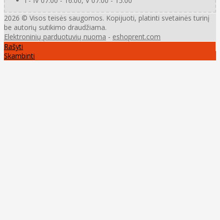
I - IV 07.00 - 16.00, V 07.00 - 15.00
2026 © Visos teisės saugomos. Kopijuoti, platinti svetainės turinį
be autorių sutikimo draudžiama.
Elektroninių parduotuvių nuoma
-
eshoprent.com
Rašyti
Skambinti