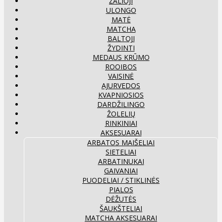
ŽALIOJI
ULONGO
MATĖ
MATCHA
BALTOJI
ŽYDINTI
MEDAUS KRŪMO
ROOIBOS
VAISINĖ
AJURVEDOS
KVAPNIOSIOS
DARDŽILINGO
ŽOLELIŲ
RINKINIAI
AKSESUARAI
ARBATOS MAIŠELIAI
SIETELIAI
ARBATINUKAI
GAIVANIAI
PUODELIAI / STIKLINĖS
PIALOS
DĖŽUTĖS
ŠAUKŠTELIAI
MATCHA AKSESUARAI