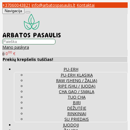
+37060043821
info@arbatospasaulis.lt
Kontaktai
Navigacija
Mano paskyra
00
0
€
0
Prekių krepšelis tuščias!
PU-ERH
PU-ERH KLASIKA
RAW (SHENG / ŽALIA)
RIPE (SHU / JUODA)
CHA GAO / SMALA
TUO CHA
BIRI
DĖŽUTĖJE
RINKINIAI
SU PRIEDAIS
JUODOJI