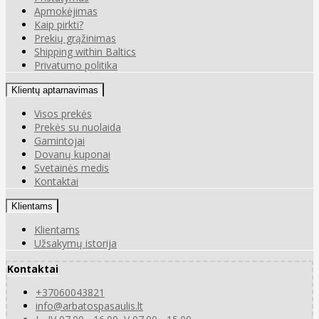
Apmokėjimas
Kaip pirkti?
Prekių grąžinimas
Shipping within Baltics
Privatumo politika
Klientų aptarnavimas
Visos prekės
Prekės su nuolaida
Gamintojai
Dovanų kuponai
Svetainės medis
Kontaktai
Klientams
Klientams
Užsakymų istorija
Kontaktai
+37060043821
info@arbatospasaulis.lt