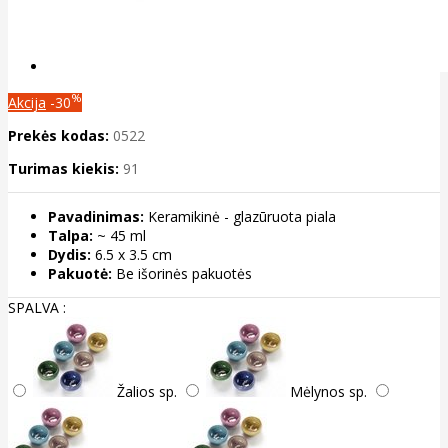
%
Akcija
-30
Prekės kodas:
0522
Turimas kiekis:
91
Pavadinimas:
Keramikinė - glazūruota piala
Talpa:
~ 45 ml
Dydis:
6.5 x 3.5 cm
Pakuotė:
Be išorinės pakuotės
SPALVA :
Žalios sp.
Mėlynos sp.