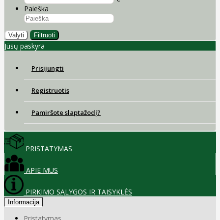
Paieška
Valyti
Filtruoti
Jūsų paskyra
Prisijungti
Registruotis
Pamiršote slaptažodį?
PRISTATYMAS
APIE MUS
PIRKIMO SĄLYGOS IR TAISYKLĖS
Informacija
Pristatymas