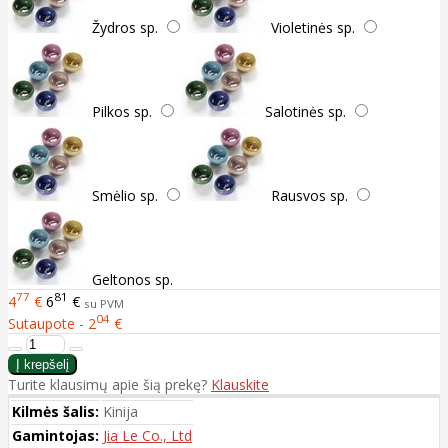
Žydros sp.
Violetinės sp.
Pilkos sp.
Salotinės sp.
Smėlio sp.
Rausvos sp.
Geltonos sp.
77
81
4
€
6
€
su PVM
04
Sutaupote - 2
€
Turite klausimų apie šią prekę?
Klauskite
Kilmės šalis:
Kinija
Gamintojas:
Jia Le Co., Ltd