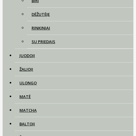
BIRI
DĖŽUTĖJE
RINKINIAI
SU PRIEDAIS
JUODOJI
ŽALIOJI
ULONGO
MATĖ
MATCHA
BALTOJI