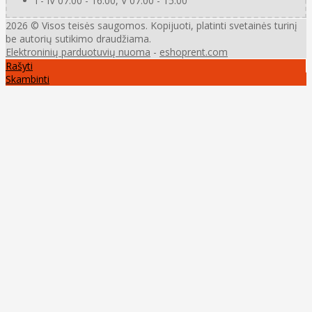
I - IV 07.00 - 16.00, V 07.00 - 15.00
2026 © Visos teisės saugomos. Kopijuoti, platinti svetainės turinį
be autorių sutikimo draudžiama.
Elektroninių parduotuvių nuoma
-
eshoprent.com
Rašyti
Skambinti