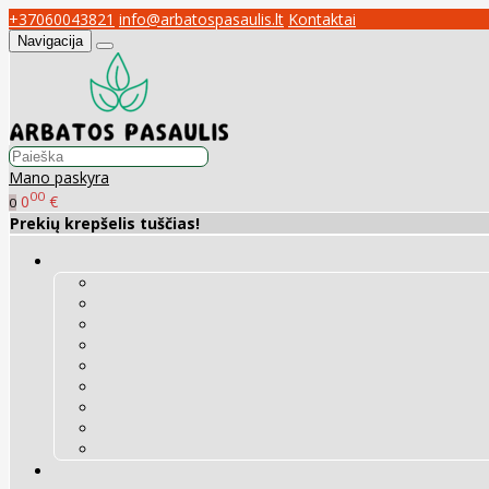
+37060043821
info@arbatospasaulis.lt
Kontaktai
Navigacija
Mano paskyra
00
0
€
0
Prekių krepšelis tuščias!