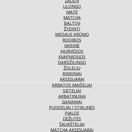
ŽALIOJI
ULONGO
MATĖ
MATCHA
BALTOJI
ŽYDINTI
MEDAUS KRŪMO
ROOIBOS
VAISINĖ
AJURVEDOS
KVAPNIOSIOS
DARDŽILINGO
ŽOLELIŲ
RINKINIAI
AKSESUARAI
ARBATOS MAIŠELIAI
SIETELIAI
ARBATINUKAI
GAIVANIAI
PUODELIAI / STIKLINĖS
PIALOS
DĖŽUTĖS
ŠAUKŠTELIAI
MATCHA AKSESUARAI