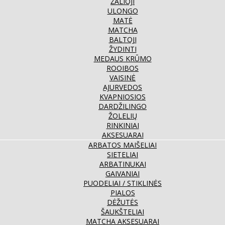
ŽALIOJI
ULONGO
MATĖ
MATCHA
BALTOJI
ŽYDINTI
MEDAUS KRŪMO
ROOIBOS
VAISINĖ
AJURVEDOS
KVAPNIOSIOS
DARDŽILINGO
ŽOLELIŲ
RINKINIAI
AKSESUARAI
ARBATOS MAIŠELIAI
SIETELIAI
ARBATINUKAI
GAIVANIAI
PUODELIAI / STIKLINĖS
PIALOS
DĖŽUTĖS
ŠAUKŠTELIAI
MATCHA AKSESUARAI