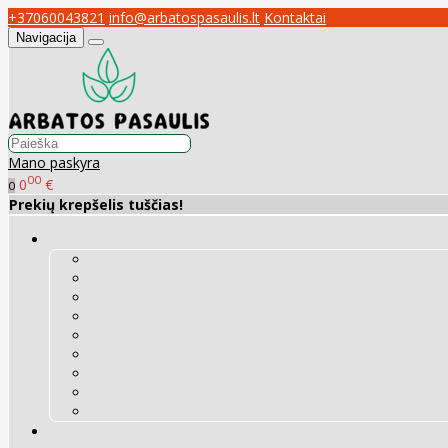
+37060043821
info@arbatospasaulis.lt
Kontaktai
Navigacija
Mano paskyra
00
0
€
0
Prekių krepšelis tuščias!